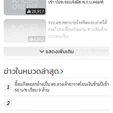
เข้า ปอท.จ่อแจ้งผิด พ.ร.บ.คอมพ์
26,917
รวบ ผช.พยาบาลโรคจิตแอบถ่ายใต้
กระโปรงเพื่อนร่วมงาน สาวเดินห้าง
ถนนคนเดิน
6,862
อุทยานพังงาแจ้งความเอาผิดคนเผย
แสดงเพิ่มเติม
แพร่คลิปโป๊อ้างถ่ายที่เขาตะปู
3,313
ข่าวในหมวดล่าสุด
อึ้ง!แก๊งคอลฯอ้างเป็น ตร.ลวงเจ้าอาวาสโอนเงินข้ามปีเข้า
1
66 บ/ช เกือบ 9 ล้าน
2