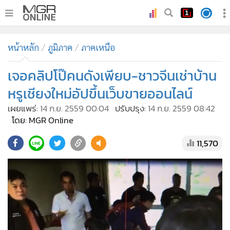
•
หน้าหลัก
หน้าหลัก
ภูมิภาค
ภาคเหนือ
•
ทันเหตุการณ์
•
เจอคลิปโป๊คนดังเพียบ-ชาวจีนเช่าบ้าน
ภาคใต้
•
ภูมิภาค
หรูเชียงใหม่อัปขึ้นเว็บขายออนไลน์
•
Online Section
เผยแพร่:
14 ก.ย. 2559 00:04
ปรับปรุง:
14 ก.ย. 2559 08:42
•
บันเทิง
โดย: MGR Online
•
ผู้จัดการรายวัน
11,570
•
คอลัมนิสต์
•
ละคร
•
CbizReview
•
Cyber BIZ
•
ผู้จัดกวน