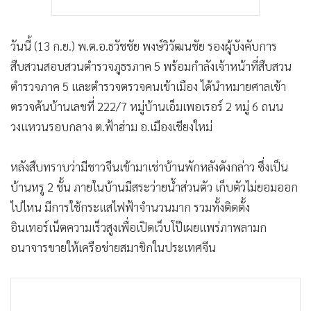
วันนี้ (13 ก.ย.) พ.ต.อ.ธวัชชัย พงษ์วิวัฒนชัย รองผู้บังคับการ
สืบสวนสอบสวนตำรวจภูธรภาค 5 พร้อมกำลังเจ้าหน้าที่สืบสวน
ตำรวจภาค 5 และตำรวจตรวจคนเข้าเมือง ได้นำหมายศาลเข้า
ตรวจค้นบ้านเลขที่ 222/7 หมู่บ้านเอ็มเพอเรอร์ 2 หมู่ 6 ถนน
วงแหวนรอบกลาง ต.ฟ้าฮ่าม อ.เมืองเชียงใหม่
หลังสืบทราบว่ามีชาวจีนเข้ามาเช่าบ้านพักหลังดังกล่าว ซึ่งเป็น
บ้านหรู 2 ชั้น ภายในบ้านมีสระว่ายน้ำส่วนตัว เก็บตัวไม่ยอมออก
ไปไหน มีการใช้กระแสไฟฟ้าจำนวนมาก รวมทั้งติดตั้ง
อินเทอร์เน็ตความเร็วสูงเพื่อเปิดเว็บโป๊เผยแพร่ภาพลามก
อนาจารขายให้เครือข่ายสมาชิกในประเทศจีน