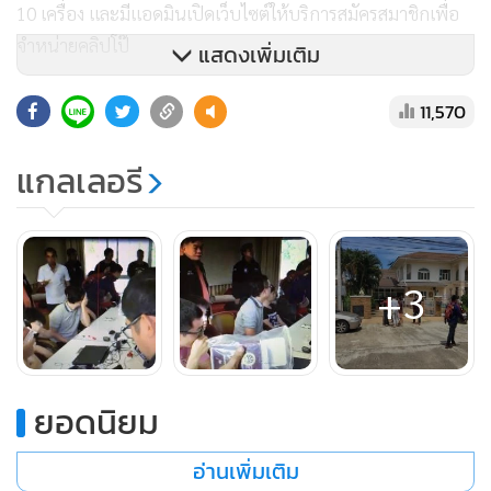
10 เครื่อง และมีแอดมินเปิดเว็บไซต์ให้บริการสมัครสมาชิกเพื่อ
จำหน่ายคลิปโป๊
แสดงเพิ่มเติม
11,570
แกลเลอรี
จากการตรวจสอบข้อมูลในเครื่องคอมพิวเตอร์พบคลิปโป๊ และ
คลิปลามกอนาจารที่แอบถ่ายคนดังในประเทศจีนเป็นจำนวน
มาก และกลุ่มผู้ต้องหากำลังอัปโหลดขึ้นเว็บไซต์ภาษาจีนเพื่อให้
ลูกค้าใช้บัตรเครดิตซื้อดู
+3
เจ้าหน้าที่ตำรวจจึงตรวจยึดเครื่องคอมพิวเตอร์ และเอกสารภาษา
จีนอีกจำนวนมากเอาไว้ทั้งหมด ก่อนนำตัวผู้ต้องหาไปสอบสวน
ขยายผลที่กองบังคับการตำรวจภูธรภาค 5 พร้อมกับแจ้งผู้
ยอดนิยม
เชี่ยวชาญมาร่วมตรวจสอบเครื่องคอมพิวเตอร์เพื่อดำเนินคดีต่อ
ไป
อ่านเพิ่มเติม