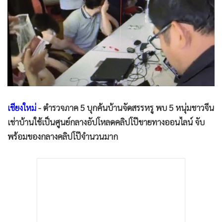
•
Good health & Well-being
•
Green Innovation & SD
•
Management & HR
•
MGR Live
•
Infographic
•
การเมือง
•
ท่องเที่ยว
•
กีฬา
เชียงใหม่
- ตำรวจภาค 5 บุกค้นบ้านจัดสรรหรู พบ 5 หนุ่มชาวจีน
เช่าบ้านใช้เป็นศูนย์กลางอัปโหลดคลิปโป๊ขายทางออนไลน์ จับ
•
ต่างประเทศ
พร้อมของกลางคลิปโป๊จำนวนมาก
•
Special Scoop
•
เศรษฐกิจ-ธุรกิจ
•
จีน
•
ชุมชน-คุณภาพชีวิต
•
อาชญากรรม
•
Motoring