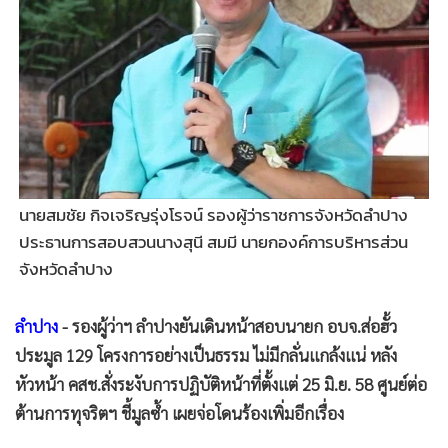
•
Good health & Well-being
•
Green Innovation & SD
•
Management & HR
•
MGR Live
•
Infographic
•
การเมือง
•
ท่องเที่ยว
นายสมชัย กิจเจริญรุ่งโรจน์ รองผู้ว่าราชการจังหวัดลำปาง
•
กีฬา
ประธานการสอบสวนนางสุนี สมมี นายกองค์การบริหารส่วน
•
ต่างประเทศ
จังหวัดลำปาง
•
Special Scoop
•
เศรษฐกิจ-ธุรกิจ
ลำปาง
- รองผู้ว่าฯ ลำปางยันเดินหน้าสอบนายก อบจ.ส่อฮั้ว
•
จีน
ประมูล 129 โครงการอย่างเป็นธรรม ไม่มีกลั่นแกล้งแน่ หลัง
•
ชุมชน-คุณภาพชีวิต
หัวหน้า คสช.สั่งระงับการปฏิบัติหน้าที่ตั้งแต่ 25 มิ.ย. 58 ศูนย์ต่อ
•
อาชญากรรม
ต้านการทุจริตฯ ชี้มูลซ้ำ เผยจ่อโดนร้องเพิ่มอีกเรื่อง
•
Motoring