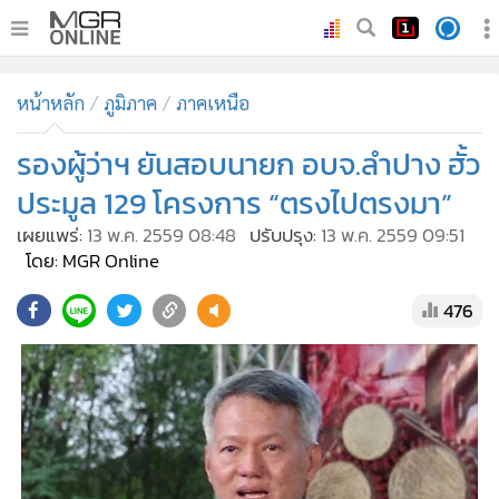
•
หน้าหลัก
หน้าหลัก
ภูมิภาค
ภาคเหนือ
•
ทันเหตุการณ์
•
รองผู้ว่าฯ ยันสอบนายก อบจ.ลำปาง ฮั้ว
ภาคใต้
•
ภูมิภาค
ประมูล 129 โครงการ “ตรงไปตรงมา”
•
Online Section
เผยแพร่:
13 พ.ค. 2559 08:48
ปรับปรุง:
13 พ.ค. 2559 09:51
•
บันเทิง
โดย: MGR Online
•
ผู้จัดการรายวัน
476
•
คอลัมนิสต์
•
ละคร
•
CbizReview
•
Cyber BIZ
•
ผู้จัดกวน