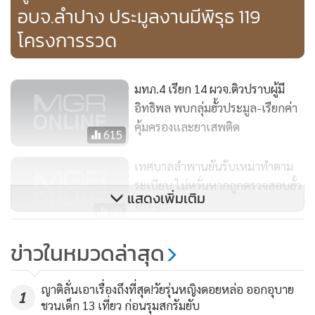
อบจ.ลำปาง ประมูลงานมีพิรุธ 119
โครงการรวด
มทภ.4 เรียก 14 ผวจ.ติวปราบผู้มี
อิทธิพล พบกลุ่มฮั้วประมูล-เรียกค่า
คุ้มครองและยาเสพติด
615
เทศบาลลำพานยันรับเหมาทำตาม
ระเบียบ ไม่หวั่นหากถูกตรวจสอบฮั้ว
แสดงเพิ่มเติม
ประมูล
48
"บุญทรง" ขึ้นศาลสู้คดีทุจริตระบาย
ข่าวในหมวดล่าสุด
ข้าว 9 โมงครึ่งนี้ ไร้วี่แววกองเชียร์
190
ญาติลั่นเอาเรื่องถึงที่สุด!วัยรุ่นหญิงดอยหล่อ ออกอุบาย
1
ชวนเด็ก 13 เที่ยว ก่อนรุมสกรัมยับ