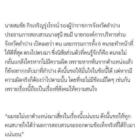
•
เกม
•
วิทยาศาสตร์
•
SMEs
นายสมชัย กิจเจริญรุ่งโรจน์ รองผู้ว่าราชการจังหวัดลำปาง
•
ประธานการสอบสวนนางสุนี สมมี นายกองค์การบริหารส่วน
หุ้น
จังหวัดลำปาง เปิดเผยว่า ตน และกรรมการทั้ง 6 คนจะทำหน้าที่
•
อินโดจีน
ให้ดีที่สุด ตรงไปตรงมา ซึ่งนิสัยส่วนตัวที่คนรู้จักก็คือ ตนจะไม่
•
กองทุนรวม
กลั่นแกล้งใครหากไม่มีความผิด เพราะหากพ้นจากตำแหน่งแล้ว
•
Celeb Online
ก็ยังอยากกลับมาที่ลำปาง ดังนั้นขอให้มั่นใจในข้อนี้ได้ แต่หากมี
•
Factcheck
ความผิดจริงก็ต้องว่าไปตามนั้น โดยที่จะไม่มีข้อแม้ใดๆ เช่นกัน
•
ญี่ปุ่น
เพราะเรื่องนี้ถือเป็นเรื่องที่สังคมให้ความสนใจ
•
News1
•
Gotomanager
“ผมจะไม่เอาตำแหน่งมาเสี่ยงในเรื่องนี้แน่นอน ดังนั้นขอให้ทุก
คนสบายใจได้ว่าผลการสอบสวนจะออกตามข้อเท็จจริงที่ได้รับมา
แน่นอน”