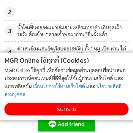
2
น้ำโขงขึ้นตลอดแนว!ลุ่มสามเหลี่ยมทองคำ เกินจุดเฝ้า
3
ระวัง-ต้องย้าย “ศาลเจ้าพ่อผาถ่าน”ขึ้นฝั่งแล้ว
ด่านฯเชียงแสนยึดเรียบของสดจีน ทั้ง “หมู เป็ด ห่าน ไก่
4
ปลา ผัก”ล่องเรือน้ำโขงจ่อส่งเข้าไทยไม่ขออนุญาต
MGR Online ใช้คุกกี้ (Cookies)
ข่าวอื่นในหมวด
MGR Online ใช้คุกกี้ เพื่อจัดการข้อมูลส่วนบุคคลเพื่อนำเสนอ
ประสบการณ์คอนเทนต์ที่ดีที่สุดให้กับผู้อ่านบนเว็บไซต์ และ
แอพพลิเคชั่น
เงื่อนไขการใช้งานเว็บไซต์
และ
นโยบายสิทธิ
ส่วนบุคคล
รับทราบ
ติดตามข่าวสารผ่านทาง LINE