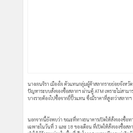
•
อินโดจีน
•
กองทุนรวม
•
Celeb Online
•
Factcheck
•
ญี่ปุ่น
•
News1
•
Gotomanager
นางเจนจิรา เมืองใจ ตัวแทนกลุ่มผู้ค้าสลากรายย่อยจังหวัด
ปัญหาระบบสั่งจองซื้อสลากฯ ผ่านตู้ ATM เพราะไม่สามารถเ
บางรายต้องไปซื้อจากยี่ปั๊วแทน ซึ่งมีราคาที่สูงกว่าสลากฯ 
นอกจากนี้ยังพบว่า ขณะที่ทางธนาคารเปิดให้สั่งจองซื้อทาง
เฉพาะในวันที่ 3 และ 18 ของเดือน ที่เปิดให้สั่งจองซื้