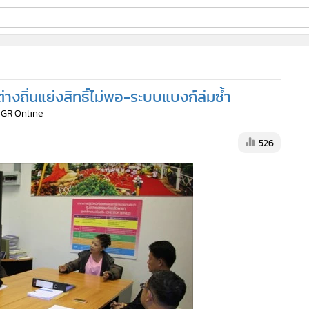
ี่ใช้
่างถิ่นแย่งสิทธิ์ไม่พอ-ระบบแบงก์ล่มซ้ำ
ine
MGR Online
้นสูง
526