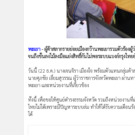
•
Management & HR
•
MGR Live
•
Infographic
•
การเมือง
•
ท่องเที่ยว
•
กีฬา
พะเยา
- ผู้ค้าสลากรายย่อยเมืองกว๊านพะเยารวมตัวร้องผ
•
ต่างประเทศ
จนถึงขั้นลงไม้ลงมือแย่งสิทธิ์กันไม่พอระบบแบงก์กรุงไทย
•
Special Scoop
•
เศรษฐกิจ-ธุรกิจ
วันนี้ (22 ธ.ค.) นางเจนจิรา เมืองใจ พร้อมตัวแทนกลุ่มค
•
จีน
นายศุภชัย เอี่ยมสุวรรณ ผู้ว่าราชการจังหวัดพะเยา ผ่าน
•
ชุมชน-คุณภาพชีวิต
พะเยา และหน่วยงานที่เกี่ยวข้อง
•
อาชญากรรม
•
Motoring
ทั้งนี้ เพื่อขอให้ศูนย์ดำรงธรรมจังหวัด รวมถึงหน่วยงานที
ไทยไม่ได้เพราะมีปัญหาระบบล่ม ทำให้ได้รับความเดือนร
•
เกม
ได้
•
วิทยาศาสตร์
•
SMEs
•
หุ้น