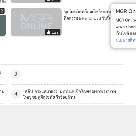
MGR Onli
22
ทุกจังหวัดพร้อมเปิดรับลงทะเบียน
กิจกรรม Bike for Dad วันนี้
MGR Online 
เสนอ ประสบก
127
เว็บไซต์ แ
นโยบายสิทธ
น
2
้าน
(คลิป)กระแสมาแรง! นทท.แห่เช็กอินยอดเขาพระบาท
4
ใหญ่ ชมฟูจิสุโขทัย วิวร้อยล้าน
วอื่นในหมวด