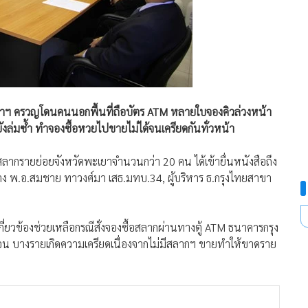
ู้ว่าฯ ครวญโดนคนนอกพื้นที่ถือบัตร ATM หลายใบจองคิวล่วงหน้า
ยังล่มซ้ำ ทำจองซื้อหวยไปขายไม่ได้จนเครียดกันทั่วหน้า
้าสลากรายย่อยจังหวัดพะเยาจำนวนกว่า 20 คน ได้เข้ายื่นหนังสือถึง
ทาง พ.อ.สมชาย ทาวงศ์มา เสธ.มทบ.34, ผู้บริหาร ธ.กรุงไทยสาขา
่เกี่ยวข้องช่วยเหลือกรณีสั่งจองซื้อสลากผ่านทางตู้ ATM ธนาคารกรุง
้อน บางรายเกิดความเครียดเนื่องจากไม่มีสลากฯ ขายทำให้ขาดราย