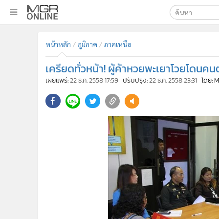
เลือกเครื่องมือท
•
หน้าหลัก
หน้าหลัก
ภูมิภาค
ภาคเหนือ
ค้นหา
•
ทันเหตุการณ์
Google
•
ภาคใต้
เครียดทั่วหน้า! ผู้ค้าหวยพะเยาโวยโดนคนต
•
ภูมิภาค
MGR Onl
เผยแพร่:
22 ธ.ค. 2558 17:59
ปรับปรุง:
22 ธ.ค. 2558 23:31
โดย: 
•
Online Section
ค้นหาขั
•
บันเทิง
•
ผู้จัดการรายวัน
•
คอลัมนิสต์
•
ละคร
•
CbizReview
•
Cyber BIZ
•
ผู้จัดกวน
•
Good health & Well-being
•
Green Innovation & SD