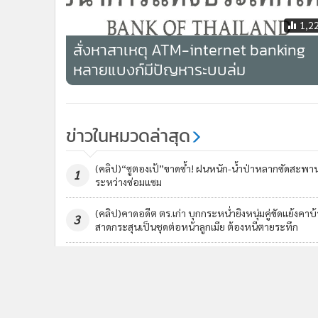
1,2
สั่งหาสาเหตุ ATM-internet banking
หลายแบงก์มีปัญหาระบบล่ม
ข่าวในหมวดล่าสุด
(คลิป)“ซูตองเป้”ขาดซ้ำ! ฝนหนัก-น้ำป่าหลากซัดสะพา
1
ระหว่างซ่อมแซม
(คลิป)คาดอดีต ตร.เก่า บุกกระหน่ำยิงหนุ่มคู่ขัดแย้งคาบ
3
สาดกระสุนเป็นชุดต่อหน้าลูกเมีย ต้องหนีตายระทึก
ข่า