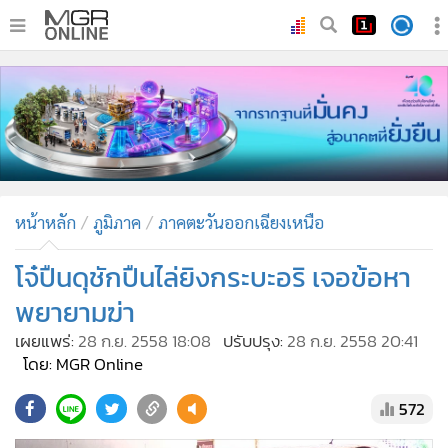
•
หน้าหลัก
•
ทันเหตุการณ์
•
ภาคใต้
•
ภูมิภาค
•
Online Section
หน้าหลัก
ภูมิภาค
ภาคตะวันออกเฉียงเหนือ
•
บันเทิง
•
ผู้จัดการรายวัน
โจ๋ปืนดุชักปืนไล่ยิงกระบะอริ เจอข้อหา
•
คอลัมนิสต์
พยายามฆ่า
•
ละคร
เผยแพร่:
28 ก.ย. 2558 18:08
ปรับปรุง:
28 ก.ย. 2558 20:41
•
CbizReview
โดย: MGR Online
•
Cyber BIZ
572
•
ผู้จัดกวน