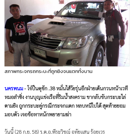
•
Good health & Well-being
•
Green Innovation & SD
•
Management & HR
•
MGR Live
•
Infographic
•
การเมือง
•
ท่องเที่ยว
•
กีฬา
สภาพกระจกรถกระบะที่ถูกยิงจนแตกทั้งบาน
•
ต่างประเทศ
•
Special Scoop
นครพนม
- โจ๋ปืนดุชัก .38 หมั่นไส้วัยรุ่นอีกฝ่ายเต้นกวนหน้าเวที
•
เศรษฐกิจ-ธุรกิจ
หมอลำซิ่ง งานบุญแข่งเรือที่ริมน้ำสงคราม ขากลับขับกระบะไล่
•
จีน
ตามยิง ถูกกระบะคู่กรณีกระจกแตก หลบหนีไปได้ สุดท้ายยอม
•
ชุมชน-คุณภาพชีวิต
มอบตัว เจอข้อหาหนักพยายามฆ่า
•
อาชญากรรม
•
Motoring
วันนี้ (28 ก.ย. 58) ร.ต.อ.พีระวิชญ์ อุทัยแสน ร้อยเวร