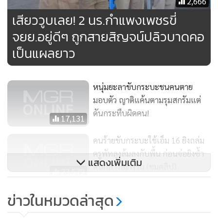
2,666
เสียววูบเลย! 2 นร.กำแพงเพชรขี่
จยย.อยู่ดีๆ ถูกสายสิญจน์ปลิวบาดคอ
เป็นแผลยาว
หนุ่มยะลาขับกระบะชนคนตาย
มอบตัว ญาติแค้นตามรุมสกรัมแต่
ดันกระทืบผิดคน!
17,131
คนร้ายขับกระบะใช้เอ็ม 16 ยิงถล่ม
ครูพัทลุงล้มลงกับพื้น ก่อนจ่อยิงซ้ำ
แสดงเพิ่มเติม
ดับกลางสะพาน (ชมคลิป)
23,579
"เลิฟ" เซ็นยาวแคฟส์ 5 ปี ฟันแพง
ข่าวในหมวดล่าสุด
สุดแฟรนไชส์