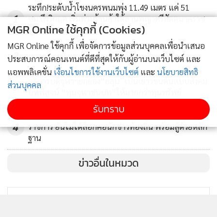
1,507
ระทึก!ระดับน้ำโขงนครพนมพุ่ง 11.49 เมตร แค่ 51
1
ซม.ถึงวิกฤต เริ่มท่วมร้านค้าใต้ลานพญาศรีสัตตนาคราช
MGR Online ใช้คุกกี้ (Cookies)
ผู้ว่าฯ สั่ง 5 อำเภอเฝ้าระวัง 24 ชม.
MGR Online ใช้คุกกี้ เพื่อจัดการข้อมูลส่วนบุคคลเพื่อนำเสนอ
2
ประสบการณ์คอนเทนต์ที่ดีที่สุดให้กับผู้อ่านบนเว็บไซต์ และ
แอพพลิเคชั่น
เงื่อนไขการใช้งานเว็บไซต์
และ
นโยบายสิทธิ
อธิการบดีจุฬาฯยกย่อง“ฮลุน”เป็นเยาวชนต้นแบบสังคม
ส่วนบุคคล
3
บทพิสูจน์ “ทุนจุฬาชนบท”ให้มากกว่าทุนทรัพย์
รับทราบ
(คลิป)รอง ผกก.สส.บ้านไผ่ เปิดใจหลังโดนสั่งช่วย
4
ราชการ ยันไม่ได้ล็อกคอนักข่าวท้องถิ่น พร้อมสู้ด้วยหลัก
ฐาน
ข่าวอื่นในหมวด