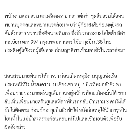
พนักงานสอบสวน สภ.ศรีสงคราม กล่าวต่อว่า ชุดสืบสวนได้สอบ
พยานบุคคลและพยานแวดล้อม พบว่าผู้ต้องสงสัยก่อเหตุยิงรถ
คันดังกล่าว ทราบชื่อคือนายทินกร ซึ่งขับรถกระบะโตโยต้า สีดำ
ทะเบียน ฒห 994 กรุงเทพมหานคร ใช้อาวุธปืน .38 ไทย
ประดิษฐ์ไล่ยิงรถผู้เสียหาย ก่อนญาติพาเข้ามอบตัวในเวลาต่อมา
สอบสวนนายทินกรให้การว่า ก่อนเกิดเหตุมีงานบุญแข่งเรือ
ประเพณีที่ริมน้ำสงคราม บ.เซียงเซา หมู่ 7 มีเวทีหมอลำซิ่ง พบ
เพื่อนชายของนายศรันยูเต้นกวนอยู่หน้าเวทีเลยเกิดหมั่นไส้ ขาก
ลับเห็นเพื่อนนายศรันยูและพี่สาวขึ้นรถกลับบ้านรวม 3 คนจึงได้
ขับไล่ติดตาม ก่อนชักอาวุธปืนยิงเข้าใส่ หลังก่อเหตุได้นำอาวุธปืน
โยนทิ้งในแม่น้ำสงครามก่อนหลบหนีไปและเข้ามอบตัวเพื่อรับ
ผิดดังกล่าว