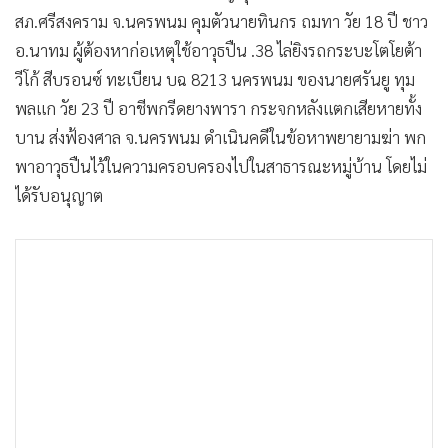
•
เกม
สภ.ศรีสงคราม จ.นครพนม คุมตัวนายทินกร ถมทา วัย 18 ปี ชาว
•
วิทยาศาสตร์
อ.นาทม ผู้ต้องหาก่อเหตุใช้อาวุธปืน .38 ไล่ยิงรถกระบะโตโยต้า
•
SMEs
วีโก้ สีบรอนซ์ ทะเบียน บฉ 8213 นครพนม ของนายศรันยู ทุม
พลแก วัย 23 ปี อาชีพกรีดยางพารา กระจกหลังแตกเสียหายทั้ง
•
หุ้น
บาน ส่งฟ้องศาล จ.นครพนม ดำเนินคดีในข้อหาพยายามฆ่า พก
•
อินโดจีน
พาอาวุธปืนไว้ในความครอบครองไปในสาธารณะหมู่บ้าน โดยไม่
•
กองทุนรวม
ได้รับอนุญาต
•
Celeb Online
•
Factcheck
•
ญี่ปุ่น
•
News1
•
Gotomanager