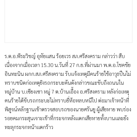
ร.ต.อ.พีระวิชญ์ อุทัยแสน ร้อยเวร สภ.ศรีสงคราม กล่าวว่า สืบ
เนื่องจากเมื่อเวลา 15.30 น.วันที่ 27 ก.ย.ที่ผ่านมา พ.ต.อ.โชคชัย
อินทะนิน ผกก.สภ.ศรีสงคราม รับแจ้งเหตุมีคนร้ายใช้อาวุธปืนไม่
ทราบชนิดก่อเหตุยิงรถกระบะคันดังกล่าวขณะขับถึงถนนใน
หมู่บ้าน บ.เซียงเซา หมู่ 7 ต.บ้านเอื้อง อ.ศรีสงคราม หลังก่อเหตุ
คนร้ายได้ขับรถกระบะไม่ทราบยี่ห้อหลบหนีไป ต่อมาเจ้าหน้าที่
พิสูจน์หลักฐานเข้าตรวจสอบรถของนายศรันยู ผู้เสียหาย พบร่อง
รอยคมกระสุนเจาะเข้าที่กระจกหลังแตกเสียหายทั้งบานและยัง
ทะลุกระจกหน้าแตกร้าว