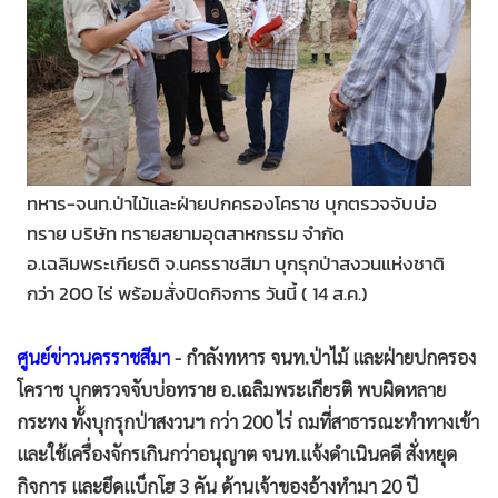
•
Good health & Well-being
•
Green Innovation & SD
•
Management & HR
•
MGR Live
•
Infographic
•
การเมือง
ทหาร-จนท.ป่าไม้และฝ่ายปกครองโคราช บุกตรวจจับบ่อ
ทราย บริษัท ทรายสยามอุตสาหกรรม จำกัด
•
ท่องเที่ยว
อ.เฉลิมพระเกียรติ จ.นครราชสีมา บุกรุกป่าสงวนแห่งชาติ
•
กีฬา
กว่า 200 ไร่ พร้อมสั่งปิดกิจการ วันนี้ ( 14 ส.ค.)
•
ต่างประเทศ
•
Special Scoop
ศูนย์ข่าวนครราชสีมา
- กำลังทหาร จนท.ป่าไม้ และฝ่ายปกครอง
•
เศรษฐกิจ-ธุรกิจ
โคราช บุกตรวจจับบ่อทราย อ.เฉลิมพระเกียรติ พบผิดหลาย
•
จีน
กระทง ทั้งบุกรุกป่าสงวนฯ กว่า 200 ไร่ ถมที่สาธารณะทำทางเข้า
•
ชุมชน-คุณภาพชีวิต
และใช้เครื่องจักรเกินกว่าอนุญาต จนท.แจ้งดำเนินคดี สั่งหยุด
•
อาชญากรรม
กิจการ และยึดแบ็กโฮ 3 คัน ด้านเจ้าของอ้างทำมา 20 ปี
•
Motoring
จนท.ป่าไม้บอกไม่รุกป่าแต่วันนี้มาแจ้งจับ จึงขอความเป็นธรรม