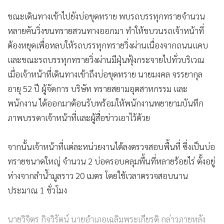
หลายคันวิ่งขนทรายสวนทางออกมา ทำให้ขบวนรถเจ้าหน้าที่
ต้องหยุดเพื่อหลบให้รถบรรทุกทรายวิ่งผ่านเนื่องจากถนนแคบ
และขณะรถบรรทุกทรายวิ่งผ่านมีฝุ่นฟุ้งกระจายไปทั่วบริเวณ
เมื่อเจ้าหน้าที่เดินทางเข้าถึงบ่อขุดทราย นายมงคล จรรยากุล
อายุ 52 ปี ผู้จัดการ บริษัท ทรายสยามอุตสาหกรรม และ
พนักงาน ได้ออกมาต้อนรับพร้อมให้พนักงานพยายามบันทึก
ภาพบรรดาเจ้าหน้าที่และผู้สื่อข่าวเอาไว้ด้วย
จากนั้นเจ้าหน้าที่แต่ละหน่วยงานได้ลงตรวจสอบพื้นที่ ซึ่งเป็นบ่อ
ทรายขนาดใหญ่ จำนวน 2 บ่อครอบคลุมพื้นที่หลายร้อยไร่ ตั้งอยู่
ห่างจากลำน้ำมูลราว 20 เมตร โดยใช้เวลาตรวจสอบนาน
ประมาณ 1 ชั่วโมง
นายวิจิตร กิจวิรัตน์ นายอำเภอเฉลิมพระเกียรติ กล่าวภายหลัง
ตรวจสอบว่า ผลการลงพื้นที่ตรวจสอบของหลายหน่วยงานพบว่า
บ่อทรายของ บริษัท ทรายสยามอุตสาหกรรม ได้กระทำความผิด