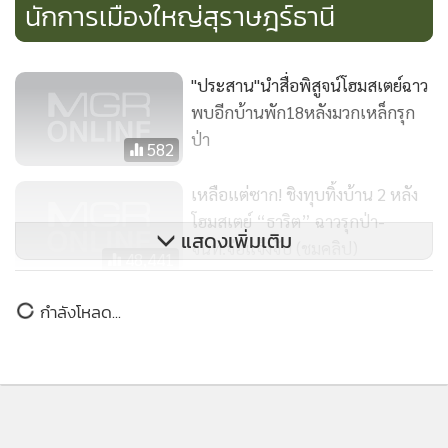
ที่ดินข้างเคียงจากชาวบ้านเพิ่มเติม ซึ่งมีเอกสารสิทธิทั้ง น.ส.3
และ ส.ค.1 รวมกว่า 142 ไร่
"ประสาน"นำสื่อพิสูจน์โฮมสเตย์ฉาว
พบอีกบ้านพัก18หลังมวกเหล็กรุก
ทั้งนี้ ที่ผ่านมาเจ้าหน้าที่ป่าไม้เคยลงมาตรวจสอบพิกัด ระบุว่าไม่
ป่า
582
ได้รุกเขตป่าสงวนแห่งชาติแต่อย่างใด แต่มาวันนี้กลายเป็นเขตป่า
เหลือแต่ซาก! ชิงทุบทิ้งบ้าน 2 หลัง
สงวนแห่งชาติฯ ซึ่งพิกัดที่เจ้าหน้าที่นำไปตรวจสอบตนไม่ทราบ
โฮมสเตย์ “ธาริต” ฉาวรุกป่า-
ว่าอยู่จุดไหนบ้าง ที่ผ่านมาได้ประสานกับหน่วยราชการตลอดโดย
แสดงเพิ่มเติม
จนท.จ่อแจ้งจับ (ชมคลิป)
เฉพาะป่าไม้ ซึ่งระบุมาตลอดว่าไม่ได้บุกรุกป่าสงวนแห่งชาติแต่
48,441
อย่างใด
“วัชระ” ถาม “ธาริต” ถ้าบริสุทธิ์จริง
กำลังโหลด...
ชิงรื้อรีสอร์ตรุกป่าทำไม เตรียมร้อง
“ฉะนั้นขอให้เรื่องนี้ขึ้นสู่ศาลเพื่อขอความเป็นธรรมจากศาล
สอบจริยธรรมเมีย
5,178
พร้อมสู้คดีจนถึงที่สุด และขอให้เจ้าหน้าที่เห็นใจผู้ประกอบการ
ด้วย เพราะการปิดกิจการทำให้เสียโอกาสเสียรายได้ เพราะที่นี่
ประกอบกิจการมานานถึง 20 ปีแล้ว แต่เพิ่งจะมาชี้ว่าผิด จึงคิด
ว่าไม่ยุติธรรมเลย” นายมงคลกล่าว