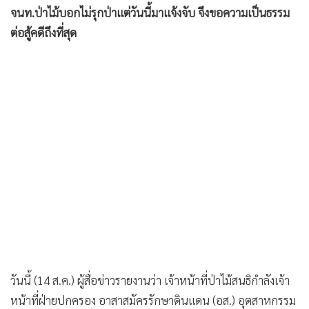
•
เกม
ต่อสู้คดีถึงที่สุด
•
วิทยาศาสตร์
•
SMEs
•
หุ้น
•
อินโดจีน
•
กองทุนรวม
•
Celeb Online
•
Factcheck
•
ญี่ปุ่น
•
News1
•
Gotomanager
วันนี้ (14 ส.ค.) ผู้สื่อข่าวรายงานว่า เจ้าหน้าที่ป่าไม้สนธิกำลังเจ้า
หน้าที่ฝ่ายปกครอง อาสาสมัครรักษาดินแดน (อส.) อุตสาหกรรม
จังหวัดนครราชสีมา ผู้อำนวยการเจ้าท่าภูมิภาคสาขา