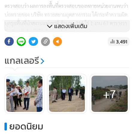
บุกรุกพื้นที่ป่าสงวนแห่งชาติ จำนวน 216 ไร่ 1 งาน 67 ตารางวา
ซึ่งเจ้าหน้าที่ป่าไม้ได้ทำการแจ้งข้อกล่าวหาว่า บุกรุกครอบครอง
แสดงเพิ่มเติม
แผ้วถางป่าสงวนแห่งชาติป่าท่าช้าง และป่าหนองกระทิง
3,491
แกลเลอรี
ส่วนการตรวจสอบของอุตสาหกรรมจังหวัดนครราชสีมาพบว่า
บริษัท ทรายสยามอุตสาหกรรม มีการใช้เครื่องจักรเกินกว่าที่ขอ
อนุญาตถึง 654 แรงม้า โดยขออนุญาตไว้เพียง 192.5 แรงม้า เจ้า
หน้าที่ได้ทำการเปรียบเทียบปรับ โดยมีอัตราโทษปรับไม่เกิน
+7
200,000 บาท และจำคุกไม่เกิน 2 ปี
นายวิจิตรกล่าวอีกว่า นอกจากนี้ยังพบว่าผู้ประกอบการได้ทำการ
บุกรุกครอบครองที่สาธารณประโยชน์ ตะกุดฉนวน โดยทำการ
ยอดนิยม
ถมคลองตะกุดฉนวนเป็นระยะทางยาว 25 เมตร กว้างกว่า 8
เมตร เพื่ออำนวยความสะดวกในการขนสินค้าของผู้ประกอบการ
อ่านเพิ่มเติม