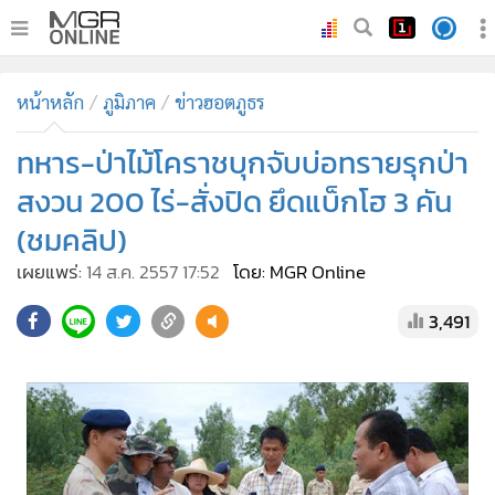
•
หน้าหลัก
หน้าหลัก
ภูมิภาค
ข่าวฮอตภูธร
•
ทันเหตุการณ์
•
ทหาร-ป่าไม้โคราชบุกจับบ่อทรายรุกป่า
ภาคใต้
•
ภูมิภาค
สงวน 200 ไร่-สั่งปิด ยึดแบ็กโฮ 3 คัน
•
Online Section
(ชมคลิป)
•
บันเทิง
เผยแพร่:
14 ส.ค. 2557 17:52
โดย: MGR Online
•
ผู้จัดการรายวัน
3,491
•
คอลัมนิสต์
•
ละคร
•
CbizReview
•
Cyber BIZ
•
ผู้จัดกวน