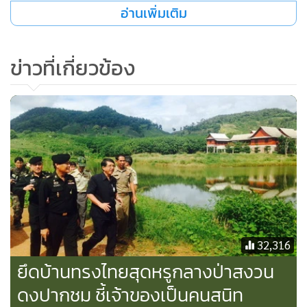
ซึ่ง นายโกมินทร์ อินมะดัน นายก อบต.ช้างทอง จะเข้าแจ้งความ
ร้องทุกข์ต่อพนักงานสอบสวนเพื่อดำเนินคดีในข้อหาบุกรุกที่
ข่าวที่เกี่ยวข้อง
สาธารณประโยชน์
ในส่วนของเจ้าท่าภูมิภาค ลงพื้นที่ตรวจสอบยังไม่พบการกระทำ
ผิดในการนำน้ำเสียทิ้งลงในลำน้ำมูลแต่อย่างใด นอกจากนี้เจ้า
หน้าที่ได้ทำการตรวจยึดรถแบ็กโฮอีกจำนวน 3 คัน และให้หยุด
กิจการไว้ก่อน
ด้าน นายมงคล จรรยากุล อายุ 52 ปี ผู้จัดการ บริษัท ทรายสยาม
อุตสาหกรรม จำกัด เปิดเผยว่า บริษัท ทรายสยามอุตสาหกรรม
32,316
ได้ประกอบกิจกรรมบ่อทรายบกมานานกว่า 20 ปี โดยซื้อบ่อ
ยึดบ้านทรงไทยสุดหรูกลางป่าสงวน
ทรายเก่าในเนื้อที่ 50 ไร่มาจากเจ้าของรายเดิมที่ประกอบกิจการ
ดงปากชม ชี้เจ้าของเป็นคนสนิท
มาแล้ว 10 ปี ซึ่งได้ยื่นเอกสารขออนุญาตจากหน่วยงานต่างๆ
นักการเมืองใหญ่สุราษฎร์ธานี
อย่างถูกต้องมาโดยตลอด และเมื่อบริษัทเข้ามาดำเนินการได้ซื้อ