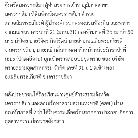
นครราชสีมา ที่ดินจังหวัดนครราชสีมา ตำรวจ
สภ.เฉลิมพระเกียรติ ผู้นำองค์กรปกครองส่วนท้องถิ่น และทหาร
จากมณฑลทหารบกที่ 21 (มทบ.21) กองทัพภาคที่ 2 รวมกว่า 50
นาย นำโดย นายวิจิตร กิจวิรัตน์ นายอำเภอเฉลิมพระเกียรติ
จ.นครราชสีมา, นายมณี กลิ่นกาหลง หัวหน้าหน่วยรักษาป่าที่
นม.5 (ป่าดงอีจาน) บุกเข้าตรวจสอบบ่อขุดทราย ของ บริษัท
ทรายสยามอุตสาหกรรม จำกัด เลขที่ 91 ม.1 ต.ช้างทอง
อ.เฉลิมพระเกียรติ จ.นครราชสีมา
หลังประชาชนได้ร้องเรียนผ่านศูนย์ดำรงธรรมจังหวัด
นครราชสีมา และคณะรักษาความสงบแห่งชาติ (คสช.) ผ่าน
กองทัพภาคที่ 2 ว่า ได้รับความเดือดร้อนจากการประกอบกิจการ
อุตสาหกรรมบ่อทรายดังกล่าว
ขณะเดินทางเข้าไปยังบ่อขุดทราย พบรถบรรทุกทรายจำนวน