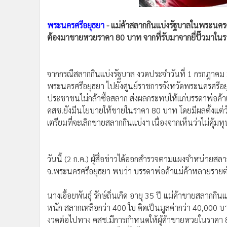
•
Management & HR
•
MGR Live
พระนครศรีอยุธยา
- แม่ค้าสลากกินแบ่งรัฐบาลในพระนค
•
Infographic
ต้องมาขายหวยราคา 80 บาท จากที่รับมาจากยี่ปั๊วมาในราค
•
การเมือง
•
ท่องเที่ยว
•
กีฬา
จากกรณีสลากกินแบ่งรัฐบาล งวดประจำวันที่ 1 กรกฎาค
•
ต่างประเทศ
พระนครศรีอยุธยา ไปยังศูนย์ราชการจังหวัดพระนครศรีอย
ประชาชนไม่กล้าซื้อสลาก ส่งผลกระทบให้แก่บรรดาพ่อ
•
Special Scoop
คสช.ยังมีนโยบายให้ขายในราคา 80 บาท โดยมีผลตั้งแต่วั
•
เศรษฐกิจ-ธุรกิจ
เตรียมที่จะเลิกขายสลากกินแบ่งฯ เนื่องจากเห็นว่าไม่คุ้มทุ
•
จีน
•
ชุมชน-คุณภาพชีวิต
•
อาชญากรรม
วันนี้ (2 ก.ค.) ผู้สื่อข่าวได้ออกสำรวจตามแผงจำหน่าย
•
Motoring
จ.พระนครศรีอยุธยา พบว่า บรรดาพ่อค้าแม่ค้าหลายรายต่
•
เกม
•
วิทยาศาสตร์
นางเอื้อยพันธุ์ รักษ์ถิ่นเกิด อายุ 35 ปี แม่ค้าขายสลาก
หนัก สลากเหลือกว่า 400 ใบ คิดเป็นมูลค่ากว่า 40,000 บา
•
SMEs
งวดต่อไปทาง คสช.มีการกำหนดให้ผู้ค้าขายหวยในราคา 80
•
หุ้น