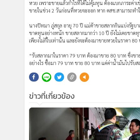
หวย เพราะขายแล้วกำไรที่ได้ไม่คุ้มทุน ต้องแบกภาระค่า
•
อินโดจีน
ขายในช่วง 2 วันก่อนที่หวยจะออก หาก คสช.สามารถทำให้ย
•
กองทุนรวม
•
Celeb Online
นางปัทมา ภู่สกุล อายุ 70 ปี แม่ค้าขายสลากกินแบ่งรัฐบ
•
Factcheck
ขาดทุนอย่างหนัก ขายสลากมากว่า 10 ปี ยังไม่เคยขาดทุนห
•
ญี่ปุ่น
เพียงไม่กี่ใบเท่านั้น และยังจะต้องมาขายหวยในราคา 80
•
News1
“รับสลากมาในราคา 79 บาท ต้องมาขาย 80 บาท ซึ่งขายแล้ว
•
Gotomanager
อย่างไร ซื้อมา 79 บาท ขาย 80 บาท แค่ค่าน้ำมันไปรับสล
ข่าวที่เกี่ยวข้อง