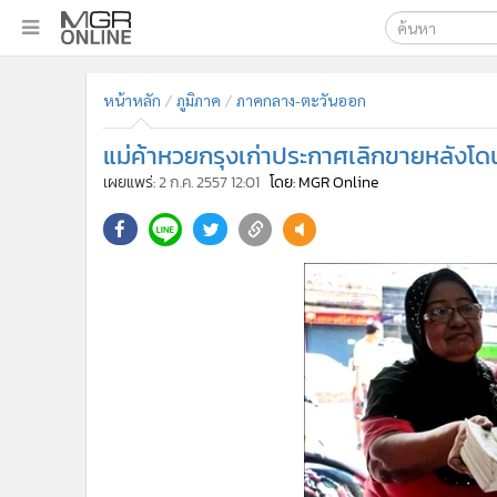
เลือกเครื่องมือท
•
หน้าหลัก
หน้าหลัก
ภูมิภาค
ภาคกลาง-ตะวันออก
ค้นหา
•
ทันเหตุการณ์
Google
•
ภาคใต้
แม่ค้าหวยกรุงเก่าประกาศเลิกขายหลังโด
•
ภูมิภาค
MGR Onl
เผยแพร่:
2 ก.ค. 2557 12:01
โดย: MGR Online
•
Online Section
ค้นหาขั
•
บันเทิง
•
ผู้จัดการรายวัน
•
คอลัมนิสต์
•
ละคร
•
CbizReview
•
Cyber BIZ
•
ผู้จัดกวน
•
Good health & Well-being
•
Green Innovation & SD