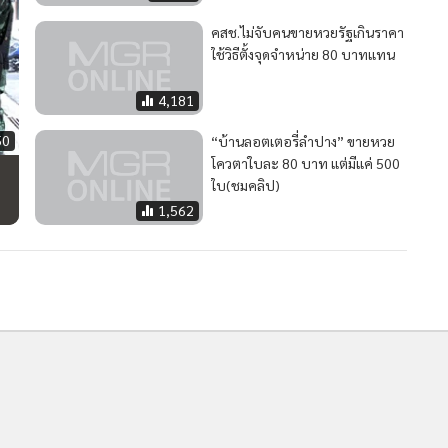
คสช.ไม่จับคนขายหวยรัฐเกินราคา
ใช้วิธีตั้งจุดจำหน่าย 80 บาทแทน
4,181
50
“บ้านลอตเตอรี่ลำปาง” ขายหวย
โควตาใบละ 80 บาท แต่มีแค่ 500
ใบ(ชมคลิป)
1,562
าด
2
ครม.ไฟเขียว 7.2 พันล้าน เดินหน้าอ่างเก็บน้ำคลองวังโตนด
3
ขณะเครือข่ายภาคประชาชนย้ำค้านหากไม่แก้ EHIA