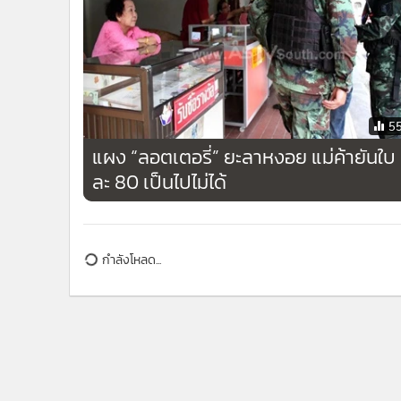
5
แผง “ลอตเตอรี่” ยะลาหงอย แม่ค้ายันใบ
ละ 80 เป็นไปไม่ได้
ข่าวในหมวดล่าสุด
กองทัพเรือเปิดภาพฐานปฏิบัติการชายแดนจันทบุรี-ตร
1
หลังปรับปรุงแล้ว ย้ำบังเกอร์แข็งแรง ใช้งานได้จริง เน้น
ความปลอดภัยกำลังพล