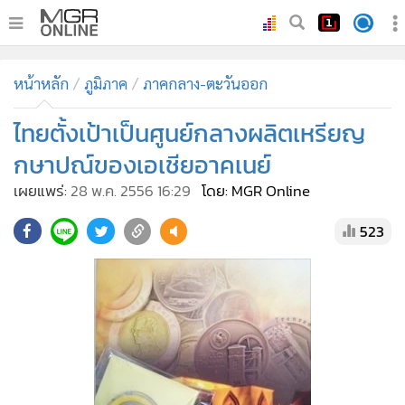
•
หน้าหลัก
หน้าหลัก
ภูมิภาค
ภาคกลาง-ตะวันออก
•
ทันเหตุการณ์
•
ไทยตั้งเป้าเป็นศูนย์กลางผลิตเหรียญ
ภาคใต้
•
ภูมิภาค
กษาปณ์ของเอเชียอาคเนย์
•
Online Section
เผยแพร่:
28 พ.ค. 2556 16:29
โดย: MGR Online
•
บันเทิง
523
•
ผู้จัดการรายวัน
•
คอลัมนิสต์
•
ละคร
•
CbizReview
•
Cyber BIZ
•
ผู้จัดกวน