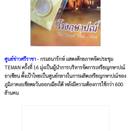
•
Good health & Well-being
•
Green Innovation & SD
•
Management & HR
•
MGR Live
•
Infographic
•
การเมือง
•
ท่องเที่ยว
ศูนย์ข่าวศรีราชา
- กรมธนารักษ์ แสดงศักยภาพจัดประชุม
•
กีฬา
TEMAN ครั้งที่ 16 มุ่งเป็นผู้นำการบริหารจัดการเหรียญกษาปณ์
•
ต่างประเทศ
อาเซียน ตั้งเป้าไทยเป็นศูนย์กลางในการผลิตเหรียญกษาปณ์ของ
•
Special Scoop
ภูมิภาคเอเชียตะวันออกเฉียงใต้ หลังมีความต้องการใช้กว่า 600
•
เศรษฐกิจ-ธุรกิจ
ล้านคน
•
จีน
•
ชุมชน-คุณภาพชีวิต
•
อาชญากรรม
•
Motoring