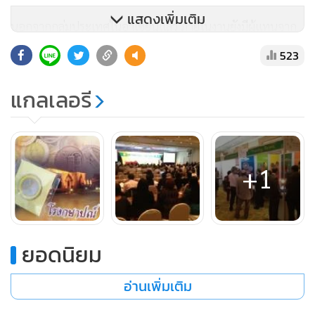
แสดงเพิ่มเติม
นอกจากกลุ่มประเทศในอาเซียนแล้ว ภายในงานยังมีผู้แทนจาก
โรงกษาปณ์ ตลอดจนภาคธุรกิจที่เกี่ยวเนื่องกับเหรียญกษาปณ์ใน
523
กลุ่มประเทศทวีปอเมริกา ยุโรป แอฟริกา และเอเชีย ประมาณ
200 คน เข้าร่วมประชุมเพื่อแลกเปลี่ยนประสบการณ์ระหว่างกัน
แกลเลอรี
นายนริศ กล่าวว่า การจัดงานประชุม TEMAN ครั้งที่ 16 นอกจาก
เน้นการแลกเปลี่ยนความรู้ระหว่างกันแล้ว ยังมีการจัดแสดง
+1
เทคโนโลยีล่าสุดในการผลิตเหรียญกษาปณ์ โดยบริษัทผู้ผลิต
เหรียญเปล่า เครื่องมือ เครื่องจักร พร้อมทั้งนำชมการผลิตเหรียญ
กษาปณ์ของไทย เพื่อแสดงถึงศักยภาพความเป็นผู้นำ ทั้งฝีมือ
การผลิต และความชำนาญที่ได้รับการยอมรับ และถือเป็นหนึ่ง
ยอดนิยม
ในประเทศที่ผลิตเหรียญกษาปณ์เก่าแก่ที่สุดแห่งหนึ่งในเอเชีย
อ่านเพิ่มเติม
นอกจากนี้ โรงกษาปณ์ไทยยังมีเป้าหมายที่จะเป็นศูนย์กลางใน