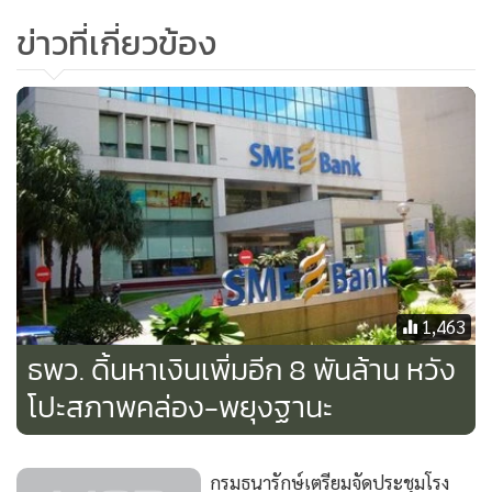
การผลิตเหรียญกษาปณ์ของภูมิภาคเอเชียตะวันออกเฉียงใต้
ข่าวที่เกี่ยวข้อง
เนื่องด้วยหลายประเทศในอาเซียนยังไม่มีโรงกษาปณ์เป็นของตัว
เอง และจำนวนประชากรในอาเซียนมีความจำเป็นต้องใช้เหรียญ
กษาปณ์มากกว่า 600 ล้านคน ซึ่งคาดว่าจะสร้างรายได้เข้า
ประเทศนับหมื่นล้านบาทต่อปี หลังจากการเข้าสู่ประชาคม
เศรษฐกิจอาเซียน หรือเออีซีในปี 2558
1,463
ธพว. ดิ้นหาเงินเพิ่มอีก 8 พันล้าน หวัง
โปะสภาพคล่อง-พยุงฐานะ
กรมธนารักษ์เตรียมจัดประชุมโรง