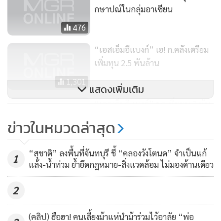
กษาปณ์ในกลุ่มอาเซียน
476
“เอสเอ็มอีแบงก์” เฮ! ก.คลังเตรียม
เพิ่มทุน 2.5 พันล้าน
1,301
แสดงเพิ่มเติม
“เอสเอ็มอีแบงก์” ขอเพิ่มทุน 2 พัน
ล้านเร่งฟื้นฟูกิจการ
ข่าวในหมวดล่าสุด
1,867
“สุชาติ” ลงพื้นที่จันทบุรี ชี้ “คลองวังโตนด” จำเป็นแก้
1
แล้ง-น้ำท่วม ย้ำยึดกฎหมาย-สิ่งแวดล้อม ไม่มองด้านเดียว
2
(คลิป) ฮือฮา! คนเลี้ยงม้าแห่นำม้าร่วมไว้อาลัย “พ่อ