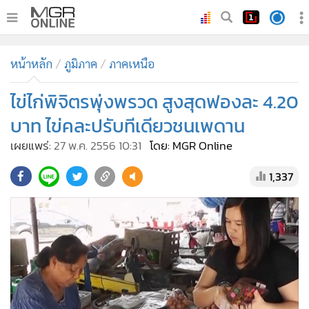
•
หน้าหลัก
หน้าหลัก
ภูมิภาค
ภาคเหนือ
•
ทันเหตุการณ์
•
ไข่ไก่พิจิตรพุ่งพรวด สูงสุดฟองละ 4.20
ภาคใต้
•
ภูมิภาค
บาท ไข่คละปรับทีเดียวชนเพดาน
•
Online Section
เผยแพร่:
27 พ.ค. 2556 10:31
โดย: MGR Online
•
บันเทิง
1,337
•
ผู้จัดการรายวัน
•
คอลัมนิสต์
•
ละคร
•
CbizReview
•
Cyber BIZ
•
ผู้จัดกวน