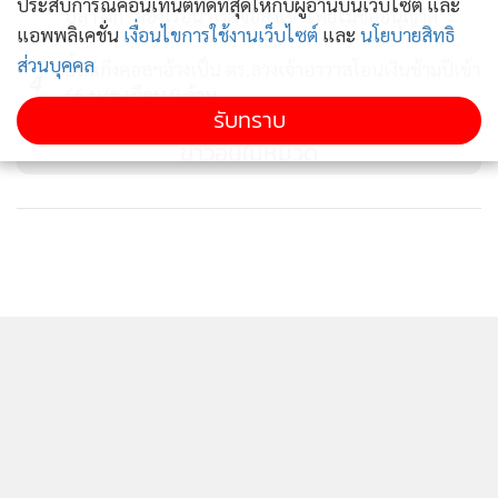
3
ประสบการณ์คอนเทนต์ที่ดีที่สุดให้กับผู้อ่านบนเว็บไซต์ และ
ปลา ผัก”ล่องเรือน้ำโขงจ่อส่งเข้าไทยไม่ขออนุญาต
แอพพลิเคชั่น
เงื่อนไขการใช้งานเว็บไซต์
และ
นโยบายสิทธิ
ส่วนบุคคล
อึ้ง!แก๊งคอลฯอ้างเป็น ตร.ลวงเจ้าอาวาสโอนเงินข้ามปีเข้า
4
66 บ/ช เกือบ 9 ล้าน
รับทราบ
ข่าวอื่นในหมวด