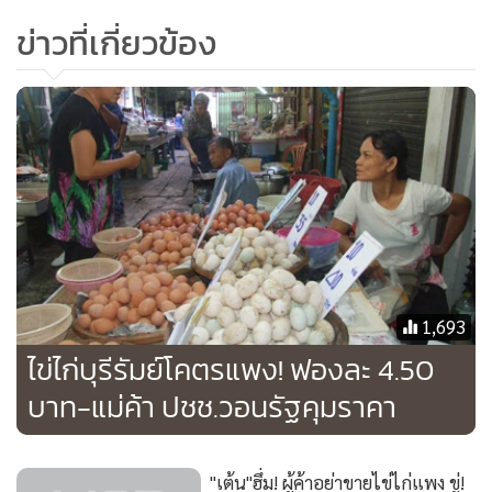
ข่าวที่เกี่ยวข้อง
1,693
ไข่ไก่บุรีรัมย์โคตรแพง! ฟองละ 4.50
บาท-แม่ค้า ปชช.วอนรัฐคุมราคา
"เต้น"ฮึ่ม! ผู้ค้าอย่าขายไข่ไก่แพง ขู่!