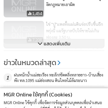
งัดกฎหมายเอาผิด
1,454
ไข่ "ปู"แพงทั้งแผ่นดินจ่อปรับขึ้นอีก
พรุ่งนี้ แฉรัฐบาลบีบให้ขายไม่เกิน
ฟองละ 3.50 บ.
7,208
แสดงเพิ่มเติม
นราฯ เตรียมจัดธงฟ้าจำหน่ายไข่ไก่
ช่วย ปชช.
ข่าวในหมวดล่าสุด
647
ฝนหนักน้ำแม่สะเรียง ทะลัก!ซัดตลิ่งทลายยาว-บ้านเสี่ยง
1
พัง ทล.1095 แม่ฮ่องสอน ดินไหลไม้ล้มระนาว
2
MGR Online ใช้คุกกี้ (Cookies)
MGR Online ใช้คุกกี้ เพื่อจัดการข้อมูลส่วนบุคคลเพื่อนำเสนอ
ด่านฯเชียงแสนยึดเรียบของสดจีน ทั้ง “หมู เป็ด ห่าน ไก่