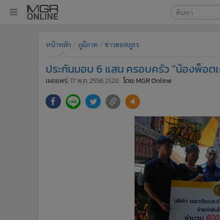
เลือกเครื่องมือท
•
หน้าหลัก
หน้าหลัก
ภูมิภาค
ข่าวฮอตภูธร
ค้นหา
•
ทันเหตุการณ์
Google
•
ภาคใต้
ประกันมอบ 6 แสน ครอบครัว “น้องพ็อตเ
•
ภูมิภาค
MGR Onl
เผยแพร่:
17 พ.ค. 2556 21:28
โดย: MGR Online
•
Online Section
ค้นหาขั
•
บันเทิง
•
ผู้จัดการรายวัน
•
คอลัมนิสต์
•
ละคร
•
CbizReview
•
Cyber BIZ
•
ผู้จัดกวน
•
Good health & Well-being
•
Green Innovation & SD