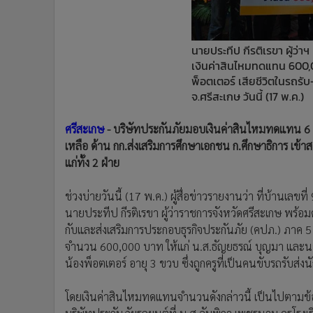
•
Management & HR
•
MGR Live
•
Infographic
นายประทีป กีรติเรขา ผู้ว
•
การเมือง
เงินค่าสินไหมทดแทน 600,0
•
ท่องเที่ยว
พ็อตเตอร์ เสียชีวิตในรถรับ-
จ.ศรีสะเกษ วันนี้ (17 พ.ค.)
•
กีฬา
•
ต่างประเทศ
ศรีสะเกษ
- บริษัทประกันภัยมอบเงินค่าสินไหมทดแทน 6 แ
•
Special Scoop
เหลือ ด้าน กก.ส่งเสริมการศึกษาเอกชน ก.ศึกษาธิการ เข้า
•
เศรษฐกิจ-ธุรกิจ
แก่ทั้ง 2 ฝ่าย
•
จีน
•
ชุมชน-คุณภาพชีวิต
ช่วงบ่ายวันนี้ (17 พ.ค.) ผู้สื่อข่าวรายงานว่า ที่บ้านเล
•
อาชญากรรม
นายประทีป กีรติเรขา ผู้ว่าราชการจังหวัดศรีสะเกษ พร
กับและส่งเสริมการประกอบธุรกิจประกันภัย (คปภ.) ภาค
•
Motoring
จำนวน 600,000 บาท ให้แก่ น.ส.ธัญยธรณ์ บุญมา และนายส
•
เกม
น้องพ็อตเตอร์ อายุ 3 ขวบ ซึ่งถูกครูที่เป็นคนขับรถรับส่งน
•
วิทยาศาสตร์
•
SMEs
โดยเงินค่าสินไหมทดแทนจำนวนดังกล่าวนี้ เป็นไปตามข้อ
•
หุ้น