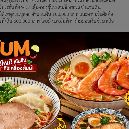
ยนอุทุมพรวิทยา ซึ่งเป็นเจ้าของ และคนขับรถรับส่งนักเรียนคันที่
รม์ประกันภัย พ.ร.บ.คุ้มครองผู้ประสบภัยจากรถ จำนวนเงิน
บัติเหตุส่วนบุคคล จำนวนเงิน 100,000 บาท และความรับผิดต่อ
งสิ้น 600,000 บาท โดยมี น.ส.อัมพิกา ร่วมมอบเงินช่วยเหลือ
่า ในกรณีของน้องพ็อตเตอร์นั้น ถือเป็นอุทาหรณ์ของสังคมไทยที่
ือของทาง จ.ศรีสะเกษ นั้น หากมีหนทางใดที่จะสามารถให้การช่วย
วนเพื่อให้เกิดความรวดเร็ว และเพื่อให้ครอบครัวของน้องพ็อตเตอร์
รงเรียนสามัญศึกษา สำนักงานคณะกรรมการส่งเสริมการศึกษาภาค
รองนายกรัฐมนตรี และรัฐมนตรีว่าการกระทรวงศึกษาธิการ และ
หนึ่งเพื่อช่วยเหลือครอบครัวของน้องพ็อตเตอร์