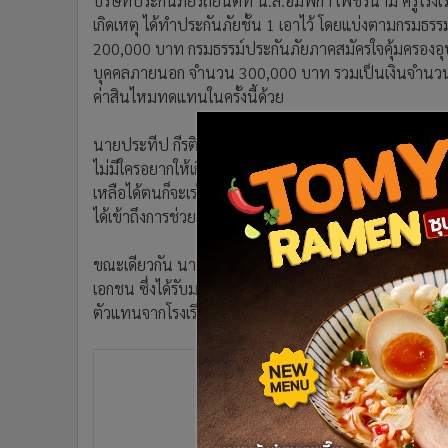
บริษัทประกันภัยรถยนต์ที่ น.ส.อัมพิกา เพชรนาม ครูโรงเรี
•
อินโดจีน
เกิดเหตุ ได้ทำประกันภัยชั้น 1 เอาไว้ โดยแบ่งตามกรมธร
•
กองทุนรวม
200,000 บาท กรมธรรม์ประกันภัยภาคสมัครใจคุ้มครองอุ
•
Celeb Online
บุคคลภายนอก จำนวน 300,000 บาท รวมเป็นเงินจำนวนทั้
ค่าสินไหมทดแทนในครั้งนี้ด้วย
•
Factcheck
•
ญี่ปุ่น
นายประทีป กีรติเรขา ผู้ว่าราชการจังหวัดศรีสะเกษกล่าวว
•
News1
ไม่มีใครอยากให้เกิดเหตุการณ์นี้ขึ้น ในด้านการช่วยเหล
•
Gotomanager
เหลือได้ตนก็จะเร่งประสานงานให้การช่วยเหลืออย่างเร่งด่
ได้เข้าถึงการช่วยเหลืออย่างที่สุด
ขณะเดียวกัน นางเกยูร บุญสนอง ผู้อำนวยการกลุ่มงานโ
เอกชน ซึ่งได้รับมอบหมายจาก นายพงศ์เทพ เทพกาญจนา 
ตัวแทนจากโรงเรียนเอกชนอีกหลายสังกัดได้มอบเงินจำนวน