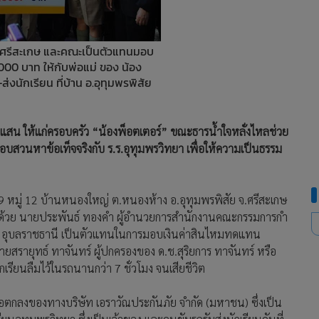
่าฯ ศรีสะเกษ และคณะเป็นตัวแทนมอบ
00 บาท ให้กับพ่อแม่ ของ น้อง
ส่งนักเรียน ที่บ้าน อ.อุทุมพรพิสัย
สน ให้แก่ครอบครัว “น้องพ็อตเตอร์” ขณะธารน้ำใจหลั่งไหลช่วย
สอบสวนหาข้อเท็จจริงกับ ร.ร.อุทุมพรวิทยา เพื่อให้ความเป็นธรรม
ขที่ 9 หมู่ 12 บ้านหนองใหญ่ ต.หนองห้าง อ.อุทุมพรพิสัย จ.ศรีสะเกษ
้อมด้วย นายประพันธ์ ทองคำ ผู้อำนวยการสํานักงานคณะกรรมการกํา
 5 อุบลราชธานี เป็นตัวแทนในการมอบเงินค่าสินไหมทดแทน
รายุทธ์ ทาจันทร์ ผู้ปกครองของ ด.ช.สุริยการ ทาจันทร์ หรือ
ักเรียนลืมไว้ในรถนานกว่า 7 ชั่วโมง จนเสียชีวิต
ตกลงของทางบริษัท เอราวัณประกันภัย จำกัด (มหาชน) ซึ่งเป็น