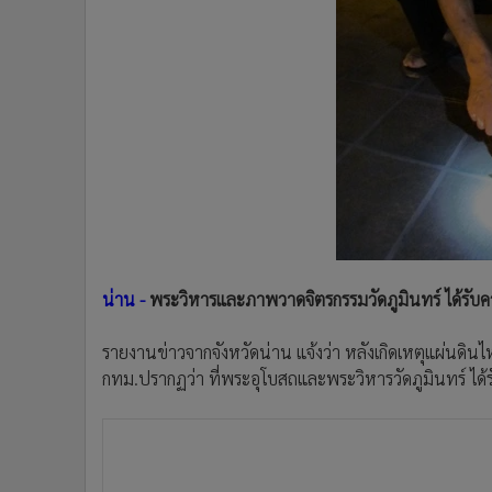
•
Management & HR
•
MGR Live
•
Infographic
•
การเมือง
•
ท่องเที่ยว
•
กีฬา
•
ต่างประเทศ
•
Special Scoop
•
เศรษฐกิจ-ธุรกิจ
•
จีน
น่าน -
พระวิหารและภาพวาดจิตรกรรมวัดภูมินทร์ ได้รับ
•
ชุมชน-คุณภาพชีวิต
•
อาชญากรรม
รายงานข่าวจากจังหวัดน่าน แจ้งว่า หลังเกิดเหตุแผ่นดินไหว
•
Motoring
กทม.ปรากฏว่า ที่พระอุโบสถและพระวิหารวัดภูมินทร์ ได้ร
•
เกม
•
วิทยาศาสตร์
•
SMEs
•
หุ้น