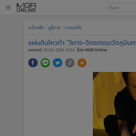
เลือกเครื่องมือท
•
หน้าหลัก
หน้าหลัก
ภูมิภาค
ภาคเหนือ
ค้นหา
•
ทันเหตุการณ์
Google
•
ภาคใต้
แผ่นดินไหวทำ “วิหาร-จิตรกรรมวัดภูมินทร
•
ภูมิภาค
MGR Onl
เผยแพร่:
25 มี.ค. 2554 12:04
โดย: MGR Online
•
Online Section
ค้นหาขั
•
บันเทิง
•
ผู้จัดการรายวัน
•
คอลัมนิสต์
•
ละคร
•
CbizReview
•
Cyber BIZ
•
ผู้จัดกวน
•
Good health & Well-being
•
Green Innovation & SD