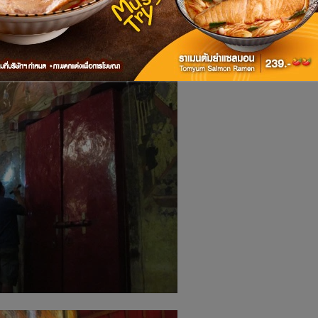
าณสถานหลายแห่ง และเตรียมเฝ้าระวังสถานการณ์แผ่นดินไหว