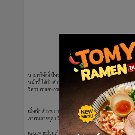
•
อินโดจีน
•
กองทุนรวม
•
Celeb Online
•
Factcheck
•
ญี่ปุ่น
•
News1
•
Gotomanager
นายทวีศักดิ์ สีหราช รองนายกเทศมนตรีเมืองน่าน และ น
หน้าที่ ได้เข้าสำรวจความเสียหายของตัวพระวิหารโดยร
วิหาร พบเศษกระจกที่ใช้ประดับเชิงชายหลุดร่วง มีรอยผง
เมื่อเข้าสำรวจภายในพระวิหาร พบว่า มีรอยแตกร้าวตามผ
ภาพหลายจุด บริเวณกรอบประตู หน้าต่างมีรอยร้าว
แต่เฉพาะส่วนสำคัญ คือ ภาพปู่ม่าน ย่าม่าน ภาพกระซิบรั