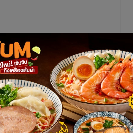
ายธีระ คฤหานนท์ ผอ.กองช่างเทศบาลเมืองน่าน พร้อมด้วยเจ้า
อบ ซึ่งพบว่า มีรอยแตกร้าวหลายจุด ทั้งภายนอกและภายในตัวพระ
ปูนที่ฉาบตัวอาคารด้านนอกร่วงหล่น
นังอาคาร ส่งผลให้ภาพวาดจิตรกรรมวัดภูมินทร์ เสียหายบนผนัง
กบันลือโลก ซึ่งอยู่ใกล้กับบริเวณกรอบประตูวิหาร สำรวจแล้วไม่พบ