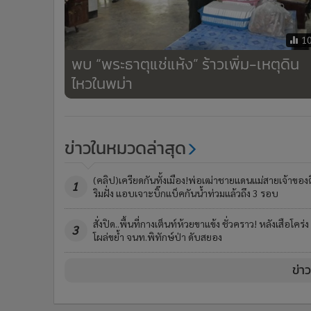
1
พบ “พระธาตุแช่แห้ง” ร้าวเพิ่ม-เหตุดิน
ไหวในพม่า
ข่าวในหมวดล่าสุด
(คลิป)เครียดกันทั้งเมือง!พ่อเฒ่าชายแดนแม่สายเจ้าของ
1
ริมฝั่ง แอบเจาะบิ๊กแบ็คกันน้ำท่วมแล้วถึง 3 รอบ
สั่งปิด..พื้นที่กางเต็นท์ห้วยขาแข้ง ชั่วคราว! หลังเสือโคร่ง
3
โผล่ขย้ำ จนท.พิทักษ์ป่า ดับสยอง
ข่า