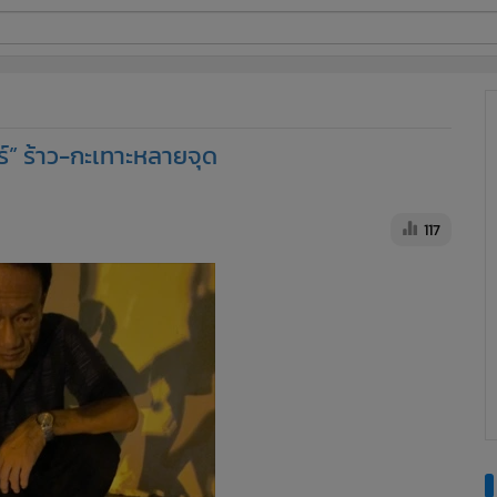
ี่ใช้
์” ร้าว-กะเทาะหลายจุด
ine
้นสูง
117