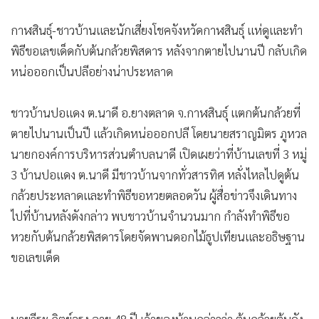
•
เกม
กาฬสินธุ์-ชาวบ้านและนักเสี่ยงโชคจังหวัดกาฬสินธุ์ แห่ดูและทำ
•
วิทยาศาสตร์
พิธีขอเลขเด็ดกับต้นกล้วยพิสดาร หลังจากตายไปนานปี กลับเกิด
•
SMEs
หน่อออกเป็นปลีอย่างน่าประหลาด
•
หุ้น
•
อินโดจีน
ชาวบ้านปอแดง ต.นาดี อ.ยางตลาด จ.กาฬสินธุ์ แตกต้นกล้วยที่
•
กองทุนรวม
ตายไปนานเป็นปี แล้วเกิดหน่อออกปลี โดยนายสราญมิตร ภูหวล
•
Celeb Online
นายกองค์การบริหารส่วนตำบลนาดี เปิดเผยว่าที่บ้านเลขที่ 3 หมู่
•
Factcheck
3 บ้านปอแดง ต.นาดี มีชาวบ้านจากทั่วสารทิศ หลั่งไหลไปดูต้น
•
ญี่ปุ่น
กล้วยประหลาดและทำพิธีขอหวยตลอดวัน ผู้สื่อข่าวจึงเดินทาง
•
News1
ไปที่บ้านหลังดังกล่าว พบชาวบ้านจำนวนมาก กำลังทำพิธีขอ
•
Gotomanager
หวยกับต้นกล้วยพิสดารโดยจัดพานดอกไม้ธูปเทียนและอธิษฐาน
ขอเลขเด็ด
นายวีระ ถิตย์จรุง อายุ 48 ปี เจ้าของบ้านกล่าวว่า ต้นกล้วยต้นดัง