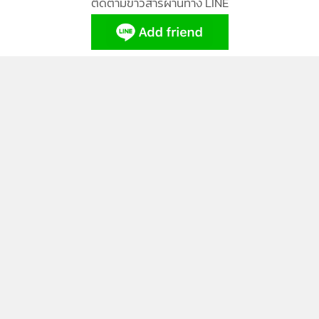
ติดตามข่าวสารผ่านทาง LINE
MGR Online Application
ติดตาม MGR Online
นโยบายความเป็นส่วนตัว
นโยบายการใช้คุกกี้
ข้อกำหนดและเงื่อนไขการใช้บริการ
นโยบายการใช้ข้อมูล Facebook
เกี่ยวกับเรา
ติดต่อเรา
© 2014-2026 mgronline.com. All rights reserved.