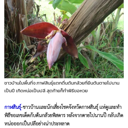
•
Good health & Well-being
•
Green Innovation & SD
•
Management & HR
•
MGR Live
•
Infographic
•
การเมือง
•
ท่องเที่ยว
•
กีฬา
•
ต่างประเทศ
•
Special Scoop
ชาวบ้านในพื้นที่จ.กาฬสินธุ์แตกตื่นต้นกล้วยที่ยืนต้นตายไปนาน
•
เศรษฐกิจ-ธุรกิจ
เป็นปี เกิดหน่อเป็นปลี สุดท้ายก็ทำพิธีขอหวย
•
จีน
•
ชุมชน-คุณภาพชีวิต
กาฬสินธุ์
-ชาวบ้านและนักเสี่ยงโชคจังหวัดกาฬสินธุ์ แห่ดูและทำ
พิธีขอเลขเด็ดกับต้นกล้วยพิสดาร หลังจากตายไปนานปี กลับเกิด
•
อาชญากรรม
หน่อออกเป็นปลีอย่างน่าประหลาด
•
Motoring