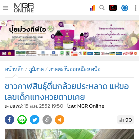
•
หน้าหลัก
•
ทันเหตุการณ์
•
ภาคใต้
•
ภูมิภาค
•
Online Section
หน้าหลัก
ภูมิภาค
ภาคตะวันออกเฉียงเหนือ
•
บันเทิง
•
ผู้จัดการรายวัน
ชาวกาฬสินธุ์ตื่นกล้วยประหลาด แห่ขอ
•
คอลัมนิสต์
เลขเด็กแทงหวยตามเคย
•
ละคร
เผยแพร่:
15 ส.ค. 2552 19:50
โดย: MGR Online
•
CbizReview
90
•
Cyber BIZ
•
ผู้จัดกวน