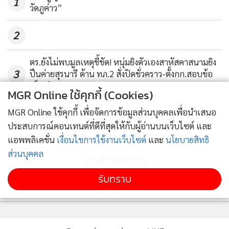
1
วัดภูค่าว”
2
ตร.ยังไม่พบมูลเหตุชี้ชัด! หนุ่มยิงตัวเองสาหัสคาสนามยิง
3
ปืนค่ายสุรนารี ด้าน ทภ.2 สั่งปิดชั่วคราว-ตั้งกก.สอบข้อ
เท็จจริง
MGR Online ใช้คุกกี้ (Cookies)
น้อยไปมั้ย! บุรีรัมย์พบผู้มีคะแนนสอบขรก.ท้องถิ่นผิด
MGR Online ใช้คุกกี้ เพื่อจัดการข้อมูลส่วนบุคคลเพื่อนำเสนอ
4
ปกติส่อทุจริต 11 ราย จากสอบผ่านบรรจุ 81 เตรียมเพิก
ประสบการณ์คอนเทนต์ที่ดีที่สุดให้กับผู้อ่านบนเว็บไซต์ และ
ถอนบรรจุแต่งตั้ง
แอพพลิเคชั่น
เงื่อนไขการใช้งานเว็บไซต์
และ
นโยบายสิทธิ
ส่วนบุคคล
ข่าวอื่นในหมวด
รับทราบ