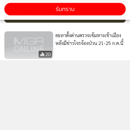
เกษตรกรมหาสารคามรวมกลุ่มขาย
รับทราบ
ผักปลอดสารพิษ
ยะลาตั้งด่านตรวจเข้มทางเข้าเมือง
หลังมีข่าวโจรจ้องป่วน 21-25 ก.ค.นี้
20
โจรใต้ยิงโจมตีบ้านพัก ตร.ยะรัง
พร้อมจุดชนวน จยย.บอมบ์
35
แสดงเพิ่มเติม
พันธมิตรสงขลาฯ ระดมพลเข้ากรุง -
ยามหาดใหญ่เขียนกลอนประณาม
ข่าวในหมวดล่าสุด
10 กาลีย่ำยีประเทศ
62
“สุชาติ” ลงพื้นที่จันทบุรี เร่งแก้ 4 ปัญหาหลัก ชู AI เตือน