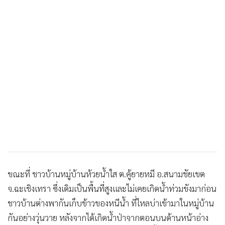
ขณะที่ ชาวบ้านหมู่บ้านห้วยน้ำใส ต.คู้ยายหมี อ.สนามชัยเขต
จ.ฉะเชิงเทรา ซึ่งเดิมเป็นพื้นที่สูงและไม่เคยเกิดน้ำท่วมขังมาก่อน
ชาวบ้านต่างพากันเก็บข้าวของหนีน้ำ ที่ไหลบ่าเข้ามาในหมู่บ้าน
กันอย่างวุ่นวาย หลังจากได้เกิดน้ำป่าจากตอนบนด้านหน้าอ่าง