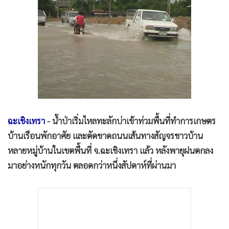
•
Good health & Well-being
•
Green Innovation & SD
•
Management & HR
•
MGR Live
•
Infographic
•
การเมือง
•
ท่องเที่ยว
•
กีฬา
ฉะเชิงเทรา
- น้ำป่าเริ่มไหลทะลักบ่าเข้าท่วมพื้นที่ทำการเกษตร
•
ต่างประเทศ
บ้านเรือนพักอาศัย และตัดขาดถนนเส้นทางสัญจรชาวบ้าน
•
Special Scoop
หลายหมู่บ้านในเขตพื้นที่ จ.ฉะเชิงเทรา แล้ว หลังพายุฝนตกลง
•
เศรษฐกิจ-ธุรกิจ
มาอย่างหนักทุกวัน ตลอดกว่าหนึ่งสัปดาห์ที่ผ่านมา
•
จีน
•
ชุมชน-คุณภาพชีวิต
•
อาชญากรรม
•
Motoring