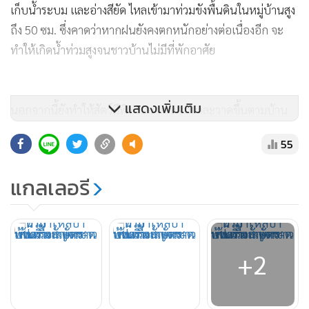
เก็บน้ำระบม และอ่างสียัด ไหลเข้ามาท่วมขังพื้นดินในหมู่บ้านสูง
ถึง 50 ซม. ซึ่งคาดว่าหากฝนยังคงตกหนักอย่างต่อเนื่องอีก จะ
ทำให้เกิดน้ำท่วมสูงจนชาวบ้านไม่มีที่พักอาศัย
แสดงเพิ่มเติม
นอกจากนี้ยังทำให้สัตว์มีพิษระบาด ออกอาละวาดขึ้นตามบ้าน
เรือนชาวบ้านอีกด้วย โดยเฉพาะงูพิษ และแมลงป่องช้าง ซึ่งมีอยู่
55
จำนวนมากชุกชุมในพื้นที่
แกลเลอรี
+2