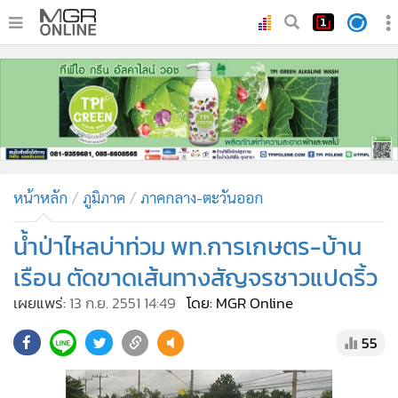
•
หน้าหลัก
•
ทันเหตุการณ์
•
ภาคใต้
•
ภูมิภาค
•
Online Section
หน้าหลัก
ภูมิภาค
ภาคกลาง-ตะวันออก
•
บันเทิง
•
ผู้จัดการรายวัน
น้ำป่าไหลบ่าท่วม พท.การเกษตร-บ้าน
•
คอลัมนิสต์
เรือน ตัดขาดเส้นทางสัญจรชาวแปดริ้ว
•
ละคร
เผยแพร่:
13 ก.ย. 2551 14:49
โดย: MGR Online
•
CbizReview
55
•
Cyber BIZ
•
ผู้จัดกวน