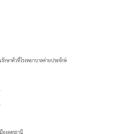
อนรักษาตัวที่โรงพยาบาลค่ายประจักษ์
ี
ี
เมืองอุดรธานี