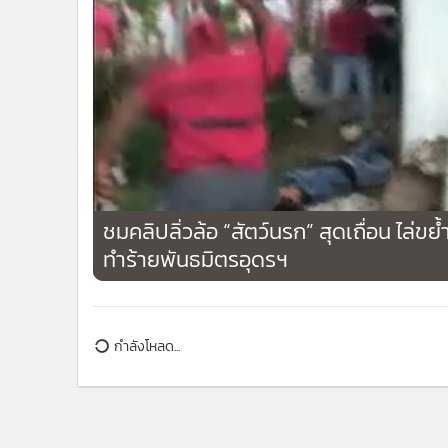
ชมคลิปลิ่วล้อ “สัตว์นรก” สุดเถื่อน ไล่ขย้
ทำร้ายพันธมิตรอุดรฯ
กำลังโหลด...