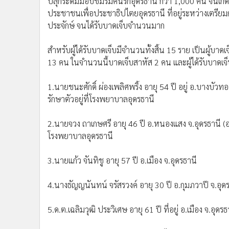
ประชาชนเพื่อประชาธิปไตยอุดรธานี ที่อยู่ระหว่างเตร
•
อินโดจีน
ประจักษ์ จนได้รับบาดเจ็บจำนวนมาก
•
กองทุนรวม
•
Celeb Online
สำหรับผู้ได้รับบาดเจ็บมีจำนวนทั้งสิ้น 15 ราย เป็นผู้
•
Factcheck
13 คน ในจำนวนนี้บาดเจ็บสาหัส 2 คน และผู้ได้รับบาดเจ
•
ญี่ปุ่น
•
News1
1.นายชนะศักดิ์ ผ่องเพลิศพริ้ง อายุ 54 ปี อยู่ อ.บางบั
•
Gotomanager
รักษาตัวอยู่ที่โรงพยาบาลอุดรธานี
2.นายจวง ถาเกษศรี อายุ 46 ปี อ.หนองแสง จ.อุดรธานี (
โรงพยาบาลอุดรธานี
3.นายแก้ว จันทิชู อายุ 57 ปี อ.เมือง จ.อุดรธานี
4.นางธัญญนันทน์ จรัสรวงค์ อายุ 30 ปี อ.กุมภวาปี จ.อุด
5.ด.ต.เฉลิมวุฒิ ประวิเศษ อายุ 61 ปี ที่อยู่ อ.เมือง จ.อุดรธ
6.นายสมพร ละดาดาษ อายุ 23 ปี อ.ไชยวาน จ.อุดรธานี