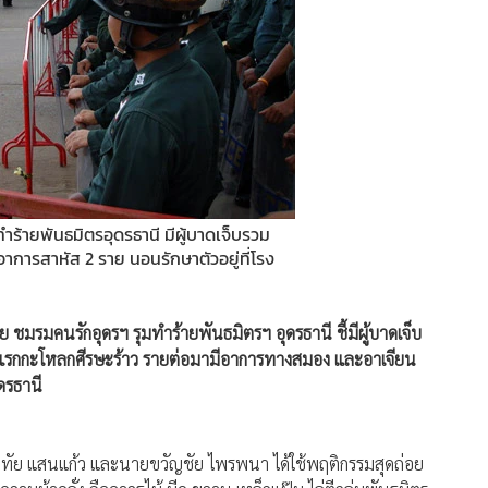
ร้ายพันธมิตรอุดรธานี มีผู้บาดเจ็บรวม
บอาการสาหัส 2 ราย นอนรักษาตัวอยู่ที่โรง
่อย ชมรมคนรักอุดรฯ รุมทำร้ายพันธมิตรฯ อุดรธานี ชี้มีผู้บาดเจ็บ
ายแรกกะโหลกศีรษะร้าว รายต่อมามีอาการทางสมอง และอาเจียน
ดรธานี
ทัย แสนแก้ว และนายขวัญชัย ไพรพนา ได้ใช้พฤติกรรมสุดถ่อย
มบ้าคลั่ง ถืออาวุธไม้ มีด ขวาน เหล็กแป๊บ ไล่ตีกลุ่มพันธมิตร