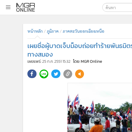
เลือกเครื่องมือท
•
หน้าหลัก
หน้าหลัก
ภูมิภาค
ภาคตะวันออกเฉียงเหนือ
ค้นหา
•
ทันเหตุการณ์
Google
•
ภาคใต้
เผยชื่อผู้บาดเจ็บม็อบถ่อยทำร้ายพันธมิต
•
ภูมิภาค
MGR Onl
ทางสมอง
•
Online Section
เผยแพร่:
25 ก.ค. 2551 15:32
โดย: MGR Online
ค้นหาขั
•
บันเทิง
•
ผู้จัดการรายวัน
•
คอลัมนิสต์
•
ละคร
•
CbizReview
•
Cyber BIZ
•
ผู้จัดกวน
•
Good health & Well-being
•
Green Innovation & SD