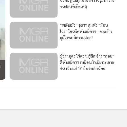
จนสลบที่เกิดเหตุ
“พลังแม้ว” อุดรฯ สุมหัว “ม็อบ
โจร” โยนผิดพันธมิตรฯ - อวดอ้าง
ภูมิใจพฤติกรรมถ่อย!
ผู้ว่าฯอุดร ไร้ความรู้สึก อ้าง “ถ่อย”
ตีพันธมิตรฯ เหมือนผัวเมียทะเลาะ
ำ
กัน-เจ็บแค่ 10 ถือว่าเล็กน้อย