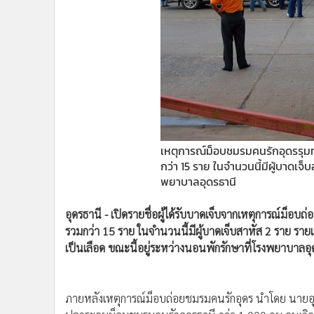
•
Management & HR
•
MGR Live
•
Infographic
•
การเมือง
•
ท่องเที่ยว
•
กีฬา
•
ต่างประเทศ
•
Special Scoop
เหตุการณ์ม็อบชมรมคนรักอุดรรุมทำ
กว่า 15 ราย ในจำนวนนี้มีผู้บาดเจ็
•
เศรษฐกิจ-ธุรกิจ
พยาบาลอุดรธานี
•
จีน
•
ชุมชน-คุณภาพชีวิต
อุดรธานี - เปิดรายชื่อผู้ได้รับบาดเจ็บจากเหตุการณ์ม็อบถ
•
อาชญากรรม
รวมกว่า 15 ราย ในจำนวนนี้มีผู้บาดเจ็บสาหัส 2 ราย ร
•
Motoring
เป็นเลือด ขณะนี้อยู่ระหว่างนอนพักรักษาที่โรงพยาบาลอุ
•
เกม
•
วิทยาศาสตร์
•
SMEs
ภายหลังเหตุการณ์ม็อบถ่อยชมรมคนรักอุดร นำโดย นายอุ
ปลุกระดมม็อบชมรมคนรักอุดรธานี กว่า 1,000 คน จนเกิดควา
•
หุ้น