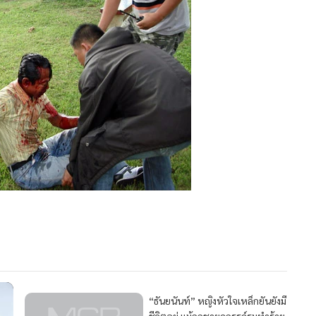
91
“ธันยนันท์” หญิงหัวใจเหล็กยันยังมี
ชีวิตอยู่ แม้ถูกชายฉกรรจ์รุมทำร้าย