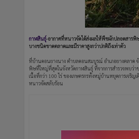
•
Management & HR
•
MGR Live
•
Infographic
•
การเมือง
•
ท่องเที่ยว
กาฬสินธุ์
-อากาศที่หนาวจัดได้ส่งผลให้พืชผักปลอดสารพิษ
•
กีฬา
บางชนิดขาดตลาดและมีราคาสูงกว่าปกติถึงเท่าตัว
•
ต่างประเทศ
•
Special Scoop
ที่บ้านดอนยางนาง ตำบลดอนสมบูรณ์ อำเภอยางตลาด จังห
พิษที่ใหญ่ที่สุดในจังหวัดกาฬสินธุ์ ที่จากการสำรวจพบว่
•
เศรษฐกิจ-ธุรกิจ
เนื้อที่กว่า 100 ไร่ ของเกษตรกรทั้งหมู่บ้านหยุดการเจ
•
จีน
หนาวจัดสลับร้อน
•
ชุมชน-คุณภาพชีวิต
•
อาชญากรรม
•
Motoring
•
เกม
•
วิทยาศาสตร์
•
SMEs
•
หุ้น