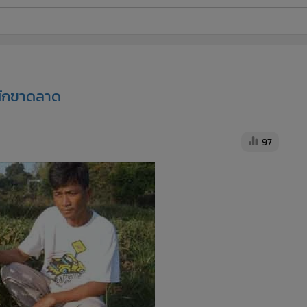
ี่ใช้
ผักขาดลาด
ine
้นสูง
97