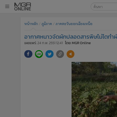
เลือกเครื่องมือท
•
หน้าหลัก
หน้าหลัก
ภูมิภาค
ภาคตะวันออกเฉียงเหนือ
ค้นหา
•
ทันเหตุการณ์
Google
•
ภาคใต้
อากาศหนาวจัดผักปลอดสารพิษไม่โตทำ
•
ภูมิภาค
MGR Onl
เผยแพร่:
24 ก.พ. 2551 12:41
โดย: MGR Online
•
Online Section
ค้นหาขั
•
บันเทิง
•
ผู้จัดการรายวัน
•
คอลัมนิสต์
•
ละคร
•
CbizReview
•
Cyber BIZ
•
ผู้จัดกวน
•
Good health & Well-being
•
Green Innovation & SD