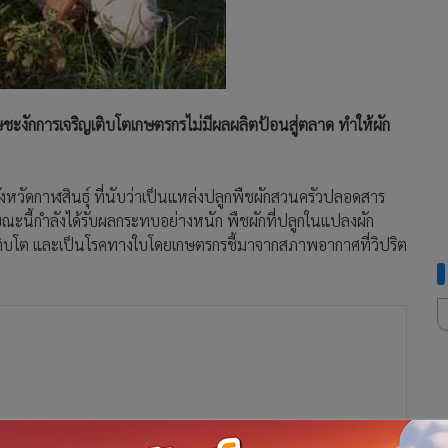
ชะงักการเจริญเติบโตเกษตรกรไม่มีผลผลิตป้อนสู่ตลาด ทำให้ผัก
วัดกาฬสินธุ์ ที่นับว่าเป็นแหล่งปลูกพืชผักสวนครัวปลอดสาร
าขณะนี้กำลังได้รับผลกระทบอย่างหนัก พืชผักที่ปลูกในแปลงผัก
ริญเติบโต และเป็นโรคทางใบโดยเกษตรกรชี้มาจากสภาพอากาศที่วิปริต