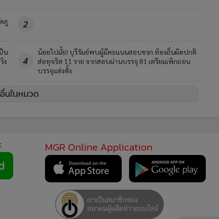
ดภู
2
ปืน
น้อยไปมั้ย! บุรีรัมย์พบผู้มีคะแนนสอบขรก.ท้องถิ่นผิดปกติ
4
ริง
ส่อทุจริต 11 ราย จากสอบผ่านบรรจุ 81 เตรียมเพิกถอน
บรรจุแต่งตั้ง
วอื่นในหมวด
MGR Online Application
E