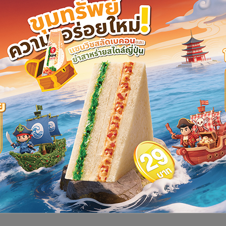
ภาพอากาศที่หนาวจัดในตอนกลางคืนและร้อนในกลางวันหรือบางวัน
ัวไม่ทันชะงักการเจริญเติบโต สร้างความเสียหายให้กับเกษตรกร
ักการเจริญเติบโตมีความเสียหายแล้วกว่า 150 แปลงหรือเนื้อที่
ยได้หมุนเวียนแต่ละวันลดลงมาก ที่ปกติจะมีเงินหมุนเวียนถึงวัน
ต่อวันเท่านั้น
แพงขึ้นถึงเท่าตัวโดยเฉพาะผักคะน้า ผักกาดขาว และยังมีพืชผัก