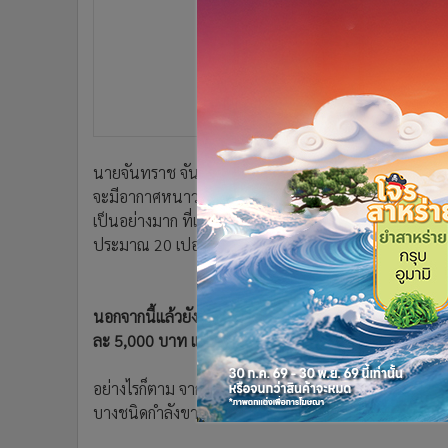
•
อินโดจีน
•
กองทุนรวม
•
Celeb Online
•
Factcheck
•
ญี่ปุ่น
•
News1
นายจันทราช จันทร์เหลือง เกษตรกร กล่าวว่า ขณะนี้ส
•
Gotomanager
จะมีอากาศหนาวเย็นทั้งวัน ทำให้ขณะนี้พืชบางชนิดปรับต
เป็นอย่างมาก ที่เบื้องต้นขณะนี้พืชผักปลอดสารพิษที่ชะง
ประมาณ 20 เปอร์เซ็นต์ของพื้นที่การเกษตรทั้งหมด
นอกจากนี้แล้วยังทำให้ไม่มีผลผลิตออกสู่ตลาดทำให้เงินรา
ละ 5,000 บาท แต่ปัจจุบันเหลือเพียง 3,000 – 4,500 บาท
อย่างไรก็ตาม จากการสำรวจตลาดสดยังพบว่าพืชผักมีราคา
บางชนิดกำลังขาดตลาดด้วย