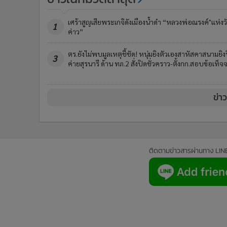
เศร้าสูญเสียพระเกจิดังเมืองน้ำดำ “หลวงพ่อณรงค์"แห่งวั
1
ค่าว”
ตร.ยังไม่พบมูลเหตุชี้ชัด! หนุ่มยิงตัวเองสาหัสคาสนามยิง
3
ค่ายสุรนารี ด้าน ทภ.2 สั่งปิดชั่วคราว-ตั้งกก.สอบข้อเท็จจ
ข่า
ติดตามข่าวสารผ่านทาง LIN