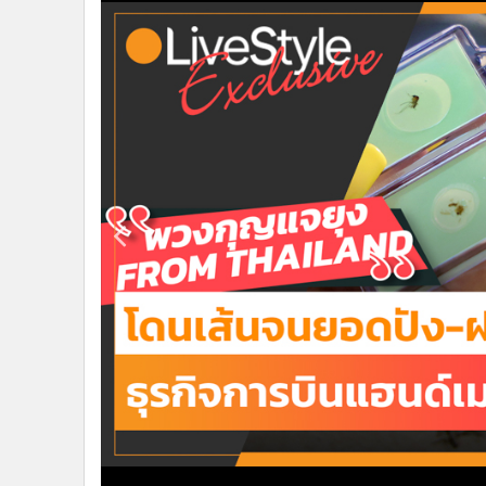
•
Management & HR
•
MGR Live
•
Infographic
•
การเมือง
•
ท่องเที่ยว
•
กีฬา
•
ต่างประเทศ
•
Special Scoop
•
เศรษฐกิจ-ธุรกิจ
•
จีน
•
ชุมชน-คุณภาพชีวิต
•
อาชญากรรม
•
Motoring
•
เกม
•
วิทยาศาสตร์
•
SMEs
•
หุ้น