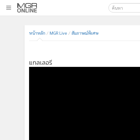
เลือกเครื่องมือท
•
หน้าหลัก
หน้าหลัก
MGR Live
สัมภาษณ์พิเศษ
ค้นหา
•
ทันเหตุการณ์
Google
•
ภาคใต้
แกลเลอรี
•
ภูมิภาค
MGR Onl
•
Online Section
ค้นหาขั
•
บันเทิง
•
ผู้จัดการรายวัน
•
คอลัมนิสต์
•
ละคร
•
CbizReview
•
Cyber BIZ
•
ผู้จัดกวน
•
Good health & Well-being
•
Green Innovation & SD