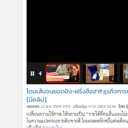
•
อินโดจีน
•
กองทุนรวม
•
Celeb Online
•
Factcheck
•
ญี่ปุ่น
•
News1
•
Gotomanager
2
43
1
2
โดนเส้นจนยอดปัง-ฝรั่งฮือฮา!! ธุรกิจก
[มีคลิป]
เผยแพร่:
22 พ.ค. 2569 21:59
ปรับปรุง:
1 ก.ค. 2569 20:34
โดย: 
เปลี่ยนความไร้สาระ ให้กลายเป็น “รายได้ที่คนอื่นมองไ
ในความแปลกจนขายดิบขายดี โกยยอดหลักหมื่นต่อเดือน ไอเดี
ครีเอทีฟ
รายละเอียด...