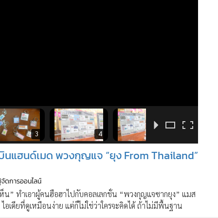
3
4
5
ารบินแฮนด์เมด พวงกุญแจ “ยุง From Thailand”
ผู้จัดการออนไลน์
ม่เห็น” ทำเอาผู้คนฮือฮาไปกับคอลเลกชั่น “พวงกุญแจซากยุง” แมส
ยที่ดูเหมือนง่าย แต่ก็ไม่ใช่ว่าใครจะคิดได้ ถ้าไม่มีพื้นฐาน