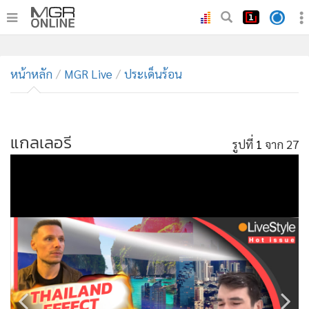
•
หน้าหลัก
•
หน้าหลัก
ทันเหตุการณ์
MGR Live
ประเด็นร้อน
•
ภาคใต้
•
ภูมิภาค
•
แกลเลอรี
Online Section
รูปที่
1
จาก 27
•
บันเทิง
•
ผู้จัดการรายวัน
•
คอลัมนิสต์
•
ละคร
•
CbizReview
•
Cyber BIZ
•
ผู้จัดกวน