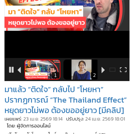
•
Good health & Well-being
•
Green Innovation & SD
•
Management & HR
•
MGR Live
•
Infographic
•
การเมือง
•
ท่องเที่ยว
•
กีฬา
•
ต่างประเทศ
27
1
2
•
Special Scoop
มาแล้ว “ติดใจ” กลับไป “โหยหา”
•
เศรษฐกิจ-ธุรกิจ
ปรากฏการณ์ “The Thailand Effect”
•
จีน
หยุดยาวไม่พอ ต้องขออยู่ยาว [มีคลิป]
•
ชุมชน-คุณภาพชีวิต
เผยแพร่:
23 เม.ย. 2569 18:14
ปรับปรุง:
24 เม.ย. 2569 18:01
•
อาชญากรรม
โดย: ผู้จัดการออนไลน์
•
Motoring