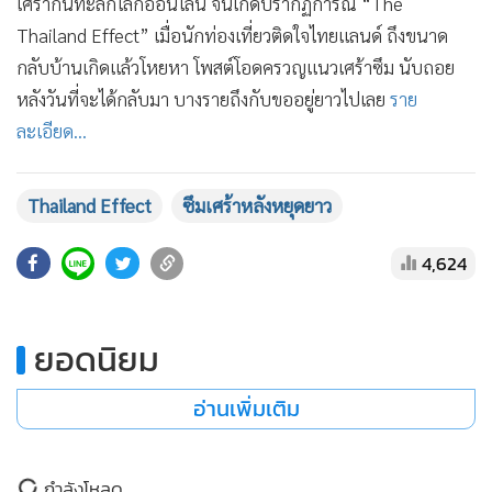
เศร้ากันทะลักโลกออนไลน์ จนเกิดปรากฏการณ์ “The
•
เกม
Thailand Effect” เมื่อนักท่องเที่ยวติดใจไทยแลนด์ ถึงขนาด
•
วิทยาศาสตร์
กลับบ้านเกิดแล้วโหยหา โพสต์โอดครวญแนวเศร้าซึม นับถอย
•
SMEs
หลังวันที่จะได้กลับมา บางรายถึงกับขออยู่ยาวไปเลย
ราย
•
หุ้น
ละเอียด...
•
อินโดจีน
•
กองทุนรวม
Thailand Effect
ซึมเศร้าหลังหยุดยาว
•
Celeb Online
•
Factcheck
4,624
•
ญี่ปุ่น
•
News1
ยอดนิยม
•
Gotomanager
อ่านเพิ่มเติม
กำลังโหลด...