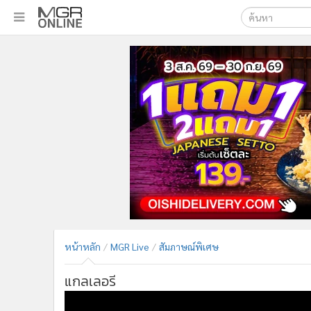
เลือกเครื่องมือท
•
หน้าหลัก
ค้นหา
•
ทันเหตุการณ์
Google
•
ภาคใต้
•
ภูมิภาค
MGR Onl
•
Online Section
ค้นหาขั
•
บันเทิง
•
ผู้จัดการรายวัน
•
คอลัมนิสต์
•
ละคร
•
CbizReview
•
Cyber BIZ
หน้าหลัก
MGR Live
สัมภาษณ์พิเศษ
•
ผู้จัดกวน
•
Good health & Well-being
แกลเลอรี
•
Green Innovation & SD