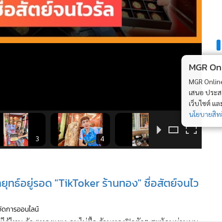
MGR Onli
MGR Online 
เสนอ ประสบก
เว็บไซต์ แ
นโยบายสิทธ
3
4
5
ยุทธ์อยู่รอด "TikToker ร้านทอง" ซื่อสัตย์จนไว
้จัดการออนไลน์