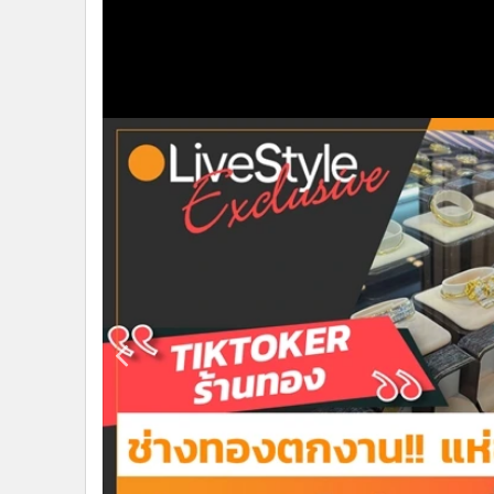
•
Management & HR
•
MGR Live
•
Infographic
•
การเมือง
•
ท่องเที่ยว
•
กีฬา
•
ต่างประเทศ
•
Special Scoop
•
เศรษฐกิจ-ธุรกิจ
•
จีน
•
ชุมชน-คุณภาพชีวิต
•
อาชญากรรม
•
Motoring
•
เกม
•
วิทยาศาสตร์
•
SMEs
•
หุ้น