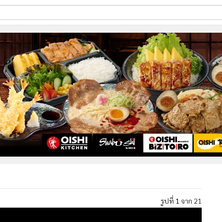
ี่ใช้
ine
้นสูง
รูปที่
1
จาก 21