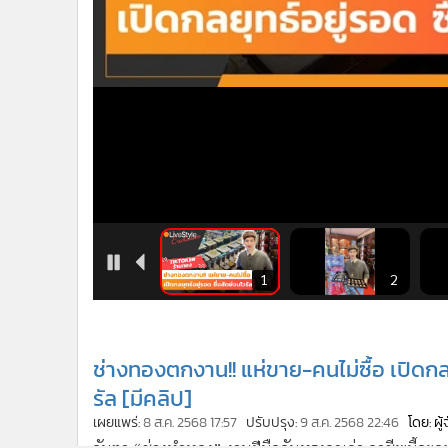
•
อินโดจีน
•
กองทุนรวม
•
Celeb Online
•
Factcheck
•
ญี่ปุ่น
•
News1
•
Gotomanager
0
21
1
2
ช่างทองตกงาน!! แห่ขาย-คนไม่ซื้อ เปิดกล
รัล [มีคลิป]
เผยแพร่:
8 ส.ค. 2568 17:57
ปรับปรุง:
9 ส.ค. 2568 22:46
โดย: ผู