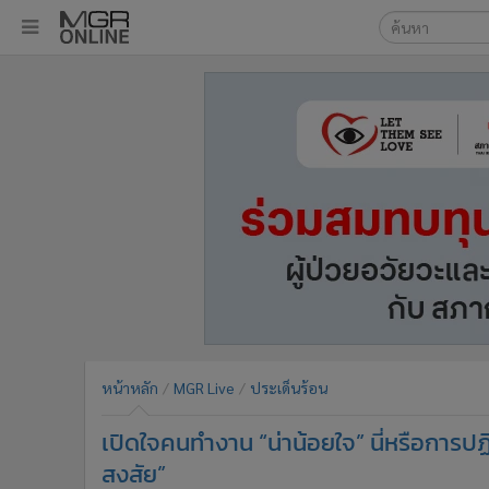
เลือกเครื่องมือท
•
หน้าหลัก
ค้นหา
•
ทันเหตุการณ์
Google
•
ภาคใต้
•
ภูมิภาค
MGR Onl
•
Online Section
ค้นหาขั
•
บันเทิง
•
ผู้จัดการรายวัน
•
คอลัมนิสต์
•
ละคร
•
CbizReview
•
Cyber BIZ
หน้าหลัก
MGR Live
ประเด็นร้อน
•
ผู้จัดกวน
เปิดใจคนทำงาน “น่าน้อยใจ” นี่หรือการปฏิบั
•
Good health & Well-being
•
Green Innovation & SD
สงสัย”