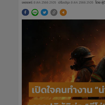
•
Management & HR
เผยแพร่:
8 ส.ค. 2566 21:05
ปรับปรุง:
8 ส.ค. 2566 21:05
โดย: ผู
•
MGR Live
•
Infographic
•
การเมือง
•
ท่องเที่ยว
•
กีฬา
•
ต่างประเทศ
•
Special Scoop
•
เศรษฐกิจ-ธุรกิจ
•
จีน
•
ชุมชน-คุณภาพชีวิต
•
อาชญากรรม
•
Motoring
•
เกม
•
วิทยาศาสตร์
•
SMEs
•
หุ้น