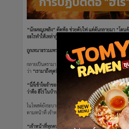
•
อินโดจีน
•
กองทุนรวม
•
Celeb Online
•
Factcheck
“นักผจญเพลิง” ตัดพ้อ ช่วยดับไฟ แต่ดันกลายมา “โดนค้
•
ญี่ปุ่น
อะไรทำให้เหล่ากู้ภัยมักกลายเป็น “จำเลยสังคม”!?
•
News1
ถูกเหมาะรวมเพราะ “ภาพลบ” ที่เคยเกิด
•
Gotomanager
กลายเป็นดรามา เมื่อ
“นักผจญเพลิง”
รายหนึ่งโพสต์ตัดพ้
ว่า
“เรามาถึงจุดที่เราเข้าไปดับไฟแล้ว ออกมาต้องถูกค้นต
“นี่ก็เข้าใจเจ้าของบ้านนะ พวกเราก็แสดงความบริสุทธิ์ใจ อา
ว่าคือ ฮีโร่ ในบ้านเรากลับเป็นความหวาดระแวง เป็นผู้ต้อ
ในโพสต์ยังระบายต่อว่า ทำงานนี้ไม่ได้คิดถึงเรื่องเงินเ
ตามหน้าที่ เจ้าหน้าที่ดับเพลิงจึงยินยอมเพื่อความบริสุทธิ์
“เจ้าหน้าที่ทุกคนเข้าใจ แต่แค่มันรู้สึกลึกๆ ว่ามันรู้สึกน