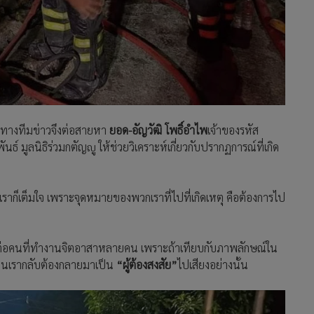
น ทางทีมข่าวจึงต่อสายหา
ยอด-อัญวัฒิ โพธิ์อำไพ
เจ้าของรหัส
์ มูลนิธิร่วมกตัญญู ให้ช่วยวิเคราะห์เกี่ยวกับปรากฏการณ์ที่เกิด
เราก็เต็มใจ เพราะจุดหมายของพวกเราที่ไปที่เกิดเหตุ คือต้องการไป
จ ต่อคนที่ทำงานจิตอาสาหลายคน เพราะถ้าเทียบกับภาพลักษณ์ใน
านเรากลับต้องกลายมาเป็น
“ผู้ต้องสงสัย”
ไปเสียงอย่างนั้น