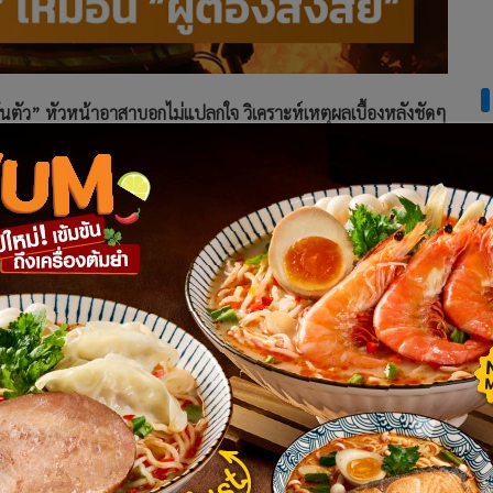
นตัว” หัวหน้าอาสาบอกไม่แปลกใจ วิเคราะห์เหตุผลเบื้องหลังชัดๆ
อ ขณะเข้าไปดับไฟที่เกิดเหตุ
แต่ถูกเจ้าหน้าที่ตำรวจค้นตัว
ใจความ
ัวกันแล้วเหรอ”
ชีพที่ไม่เคยมีส่วนได้ส่วนเสีย มีแต่เสียกับเสีย อาชีพที่ทั่วโลกมอง
งสงสัย เป็นผู้ฉวยโอกาส ”
ลย ขอเพียงคำขอบคุณก็พอใจแล้ว และเข้าใจทุกฝ่าย ตำรวจก็ต้องทำ
ใจ
่าน้อยใจต่อการมองอาชีพนี้เท่านั้นเอง”