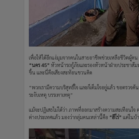
เพื่อให้ได้อีกแง่มุมจากคนในสายอาชีพช่วยเหลือชีวิตผู้ค
“นคร 45”
หัวหน้ารถกู้ภัยและรองหัวหน้าฝ่ายประชาสัมพันธ
ขึ้น และนี่คือเสียงสะท้อนชวนคิด
“พวกเรามีความบริสุทธิ์ใจ และก็เต็มใจอยู่แล้ว ขอตรวจค้น
ระงับเหตุ บรรเทาเหตุ”
แม้จะปฏิเสธไม่ได้ว่า ภาพที่ออกมาสร้างความสะเทือนใ
ต่างประเทศแล้ว มองว่ากลุ่มคนเหล่านี้คือ
“ฮีโร่”
แต่ในบ้