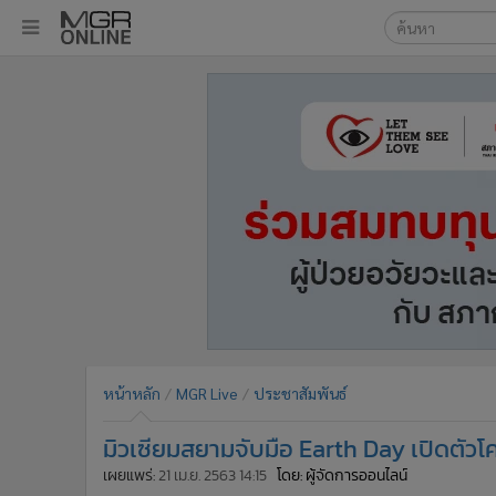
เลือกเครื่องมือท
•
หน้าหลัก
ค้นหา
•
ทันเหตุการณ์
Google
•
ภาคใต้
•
ภูมิภาค
MGR Onl
•
Online Section
ค้นหาขั
•
บันเทิง
•
ผู้จัดการรายวัน
•
คอลัมนิสต์
•
ละคร
•
CbizReview
•
Cyber BIZ
หน้าหลัก
MGR Live
ประชาสัมพันธ์
•
ผู้จัดกวน
มิวเซียมสยามจับมือ Earth Day เปิดตัวโครง
•
Good health & Well-being
•
Green Innovation & SD
เผยแพร่:
21 เม.ย. 2563 14:15
โดย: ผู้จัดการออนไลน์