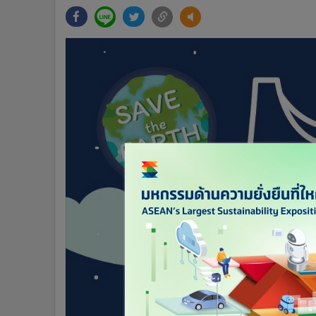
•
Management & HR
•
MGR Live
•
Infographic
•
การเมือง
•
ท่องเที่ยว
•
กีฬา
•
ต่างประเทศ
•
Special Scoop
•
เศรษฐกิจ-ธุรกิจ
•
จีน
•
ชุมชน-คุณภาพชีวิต
•
อาชญากรรม
•
Motoring
•
เกม
•
วิทยาศาสตร์
•
SMEs
•
หุ้น