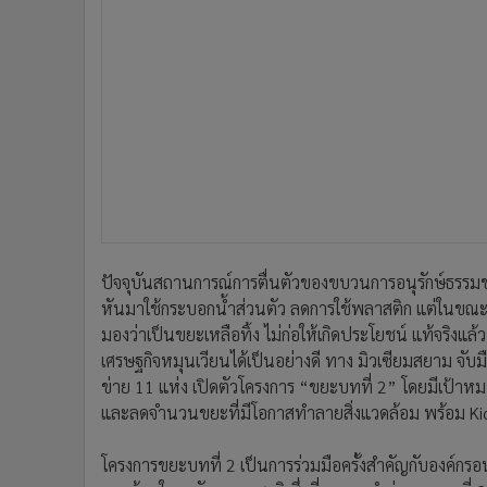
ปัจจุบันสถานการณ์การตื่นตัวของขบวนการอนุรักษ์ธรรมชาติ
หันมาใช้กระบอกน้ำส่วนตัว ลดการใช้พลาสติก แต่ในขณะเด
มองว่าเป็นขยะเหลือทิ้ง ไม่ก่อให้เกิดประโยชน์ แท้จริงแ
เศรษฐกิจหมุนเวียนได้เป็นอย่างดี ทาง มิวเซียมสยาม จับมื
ข่าย 11 แห่ง เปิดตัวโครงการ “ขยะบทที่ 2” โดยมีเป้าห
และลดจำนวนขยะที่มีโอกาสทำลายสิ่งแวดล้อม พร้อม Kic
โครงการขยะบทที่ 2 เป็นการร่วมมือครั้งสำคัญกับองค์กรอนุ