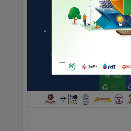
•
อินโดจีน
•
กองทุนรวม
•
Celeb Online
•
Factcheck
•
ญี่ปุ่น
•
News1
•
Gotomanager