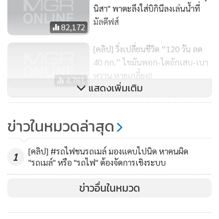
นิสา" พาตะลึงใส่บิกินีลงเล่นน้ำที่
มัลดีฟส์
82,172
[คลิป] วิ่งเปลี่ยนชีวิต “120 วัน ลด
40 กก.” ไขมันพอก-ไตอักเสบ-เบา
หวาน หายเกลี้ยง!!
4,761
แสดงเพิ่มเติม
[คลิป] “คนเป็นผู้กำกับได้ ต้องมี
ความเผือก” เจาะความรู้สึก “เคว้ง”
ข่าวในหมวดล่าสุด
ของ “จิม-โสภณ”
870
[คลิป] #รถไฟชนรถเมล์ มองแคบไปนิด หาคนผิด
1
"รถเมล์" หรือ "รถไฟ" ต้องจัดการเชิงระบบ
ข่าวอื่นในหมวด