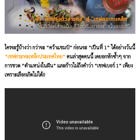
•
Good health & Well-being
•
Green Innovation & SD
•
Management & HR
•
MGR Live
•
Infographic
ใครจะรู้บ้างว่า กว่าจะ “คว้าแชมป์” ก่อนจะ “เป็นที่ 1” ได้อย่างวันนี้
•
การเมือง
“เชฟกระทะเหล็กประเทศไทย”
คนล่าสุดคนนี้ เคยอกหักซ้ำๆ จาก
•
ท่องเที่ยว
การชวด “ตำแหน่งในฝัน” และก้าวไม่ถึงคำว่า “เชฟเบอร์ 1” เพียง
•
กีฬา
เพราะเลือกเกิดไม่ได้!!
•
ต่างประเทศ
•
Special Scoop
•
เศรษฐกิจ-ธุรกิจ
•
จีน
•
ชุมชน-คุณภาพชีวิต
•
อาชญากรรม
•
Motoring