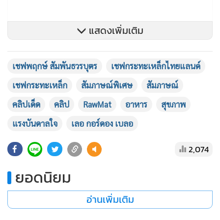
แสดงเพิ่มเติม
เชฟพฤกษ์ สัมพันธวรบุตร
เชฟกระทะเหล็กไทยแลนด์
View this post on Instagram
เชฟกระทะเหล็ก
สัมภาษณ์พิเศษ
สัมภาษณ์
คลิปเด็ด
คลิป
RawMat
อาหาร
สุขภาพ
แรงบันดาลใจ
เลอ กอร์ดอง เบลอ
2,074
ยอดนิยม
A post shared by LIVE Style (@livestyle.official)
on
Jan 13, 2020 at 1:05am PST
อ่านเพิ่มเติม