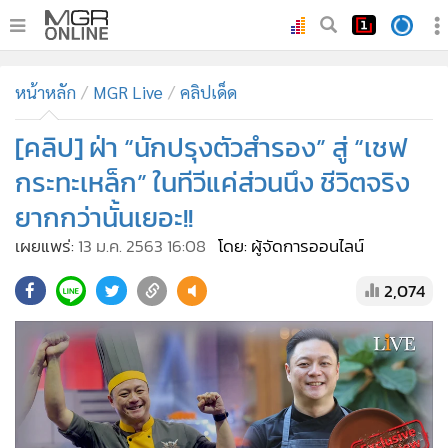
•
หน้าหลัก
หน้าหลัก
MGR Live
คลิปเด็ด
•
ทันเหตุการณ์
•
[คลิป] ฝ่า “นักปรุงตัวสำรอง” สู่ “เชฟ
ภาคใต้
•
ภูมิภาค
กระทะเหล็ก” ในทีวีแค่ส่วนนึง ชีวิตจริง
•
Online Section
ยากกว่านั้นเยอะ!!
•
บันเทิง
เผยแพร่:
13 ม.ค. 2563 16:08
โดย: ผู้จัดการออนไลน์
•
ผู้จัดการรายวัน
2,074
•
คอลัมนิสต์
•
ละคร
•
CbizReview
•
Cyber BIZ
•
ผู้จัดกวน