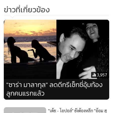
อ่านสัมภาษณ์พิเศษฉบับเต็ม>>>
ฝ่าชะตา “นักปรุงตัวสำรองตลอด
ข่าวที่เกี่ยวข้อง
กาล” สู่ “แชมป์เชฟกระทะเหล็กประเทศไทย”
สัมภาษณ์:
ทีมข่าว MGR Live
คลิป: อิสสริยา อาชวานันทกุล
ภาพเคลื่อนไหว: กีรติ เอี่ยมโสภณ, อิสสริยา อาชวานันทกุล
ขอบคุณภาพ: ขอบคุณภาพ:
แฟนเพจ “RawMat”
,
“IRON
CHEF Thailand”
และอินสตาแกรม
@rawmatbox
,
@pruek
3,957
** มาตามติด
ไลฟ์สไตล์บันดาลใจ+ประเด็นสดใหม่
ได้
ที่นี่
!!
"ซาร่า มาลากุล" ลดดีกรีเซ็กซี่อุ้มท้อง
**
ลูกคนแรกแล้ว
"เต้ย - โอปอล์" ยังต้องหลีก "อ้อม สุ