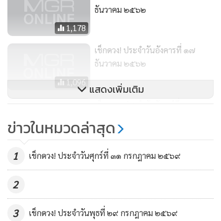
อย่ามองอะไรด้านเดียว และเปิดใจกว้างๆ ในการฟังคนอื่น สิ่งที่
ธันวาคม ๒๕๖๒
มองแง่ลบอาจไม่เลวร้ายอย่างที่คิด จะมีคนผิดนัด เปลี่ยนเวลานัด
1,178
หมาย ที่ไม่ได้ติดต่อสื่อสารกันโดยตรง ทำให้พลาดได้ ธุรกิจเหมาะ
จะปรับแก้จุดบอด งานในเครื่องแบบ จะมีคนพยายามดึงไปเป็น
เช็กดวง! ประจำวันอังคารที่ ๑๗
พรรคพวก มีทั้งร้ายดีสองแง่ คิดให้ดีๆ การเงิน ทวงเงินใครจะได้
ธันวาคม ๒๕๖๒
คืนหรือถามหาค่าจ้างที่ยังไม่ได้รับจะได้เงินเข้ากระเป๋า
1,096
แสดงเพิ่มเติม
วัยเรียน ความรักจะเข้ามาทักทาย อย่ารีบร้อนตกลงเป็นแฟนใคร
เช็กดวง! ประจำวันจันทรํที่ ๒๓
หรือรีบขอคนที่หมายปองเป็นคนรัก เพราะอาจเกิดปัญหาจุกจิก
ธันวาคม ๒๕๖๒
ดูกันไปอีกสักพัก จะดีกว่า คนคบหากันมานานๆ วันนี้ราบรื่น แม้
ข่าวในหมวดล่าสุด
แต่งงานแล้ว คนรักช่างเอาใจ ขออะไรให้หมดชี้นกเป็นนกชี้ไม้
682
เป็นไม้
1
เช็กดวง! ประจำวันศุกร์ที่ ๓๑ กรกฎาคม ๒๕๖๙
คนเกิดวันศุกร์
2
ธุรกิจที่อยู่ในรูปแบบหุ้นส่วนวันนี้อาจสดใสกว่าคนอื่น โดยเฉพาะ
สายงานเพื่อสุขภาพ และงานบริการ มนุษญ์เงินเดือนจะมรคน
3
เช็กดวง! ประจำวันพุธที่ ๒๙ กรกฎาคม ๒๕๖๙
ชักชวนทำงานเสริมนอกเวลา ตกปากรับคำได้ยกเว้นธุรกิจขาย