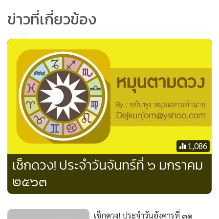
ข่าวที่เกี่ยวข้อง
คนเกิดวันพุธ
เรื่องลุ่มหลง คลั่งไคล้ อาจทำให้ได้งานใหม่ สินค้าใหม่ สร้างเงินได้
ระยะสั้นๆ การลงทุนระยะสั้นยังสดใสในดวงชาววันพุธ ธุรกิจซื้อ
มาขายไป ยังพอไปได้ดี มนุษย์เงินเดือน จะมีคนชักชวนเปลี่ยน
สายงาน หรือโยกย้ายรูปแบบการทำงาน คนทำงานที่บ้านช่วงนี้
งานชุก หรือการคุยงานนอกสถานที่จะมีโอกาสสำเร็จสูง
ใครบางคนจะใจอ่อนกับการพบหน้าคนเคยรัก หรือห้ามใจยากที่
1,086
จะไม่คุยไม่ทักทาย อาจไม่มีดวงรีเทิร์น แต่จะทำให้ชาววันพุธ
เช็กดวง! ประจำวันจันทร์ที่ ๖ มกราคม
สับสนไปอีกหลายวัน ใครโดนขอหมั้นหมาย ขอแต่งงาน ตกปาก
๒๕๖๓
รับคำได้
คนเกิดวันพฤหัสบดี
เช็กดวง! ประจำวันอังคารที่ ๓๑