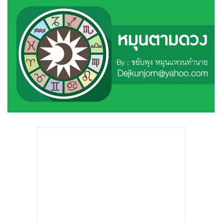
•
Good health & Well-being
•
Green Innovation & SD
•
Management & HR
•
MGR Live
•
Infographic
•
การเมือง
•
ท่องเที่ยว
•
กีฬา
•
ต่างประเทศ
•
Special Scoop
•
เศรษฐกิจ-ธุรกิจ
•
จีน
•
ชุมชน-คุณภาพชีวิต
•
อาชญากรรม
•
Motoring