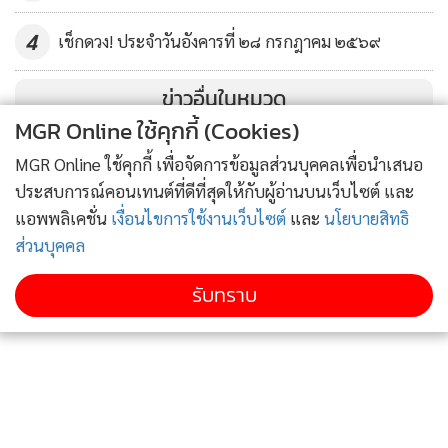
ตรง ยังไม่เข้ากับดวงชะตา การเงิน มีการหมุน ใช้ เก็บ แต่รายจ่าย
4
เช็กดวง! ประจำวันอังคารที่ ๒๘ กรกฎาคม ๒๕๖๙
จำเป็นยังมีอยู่มาก ทำให้เงินเก็บค่อนข้างน้อย การเดินทางดีกับ
การเจรจางาน เจรจายาก ทำงานลำบาก แต่สุดท้ายคุณจะได้ดั่งใจ
ข่าวอื่นในหมวด
ความรักที่งอนกันบ้าย ทะเลาะกันบ่อย แยกกันอยู่สักพักจะ
MGR Online ใช้คุกกี้ (Cookies)
เหมาะสม ส่วนคนกำลังจะเลิกหย่าร้าง ยังยืดยาวด้วยข้อตกลง ใคร
MGR Online ใช้คุกกี้ เพื่อจัดการข้อมูลส่วนบุคคลเพื่อนำเสนอ
อยากพาแฟนไปเปิดตัวกับที่บ้าน ตลอดครึ่งปีแรก ดำเนินการได้
ประสบการณ์คอนเทนต์ที่ดีที่สุดให้กับผู้อ่านบนเว็บไซต์ และ
แบบชิลๆ
แอพพลิเคชั่น
เงื่อนไขการใช้งานเว็บไซต์
และ
นโยบายสิทธิ
ส่วนบุคคล
คนเกิดวันเสาร์
การทำงานเน้นการทำล่วงหน้า หรือการสั่งการที่ชัดเจน ปัญหา
รับทราบ
เฉพาะหน้าจะเข้ามาทักทายให้คุณเร่งแก้ไข ธุรกิจที่เกี่ยวข้องกับ
ราชการ ดีลงานราชการ หรือการค้าขายในหน่วยงานราชการจะ
ได้รับข่าวดี แต่ต้องดีลงานกับคนต่างอายุเท่านั้น อย่าลงทุนกับ
ที่ดินหรือธุรกิจบ้านเช่า ห้องเช่า จะขาดทุน ช่วงนี้เหมาะกับการ
ซ่อมแซมบ้านโดยเฉพาะในห้องครัว