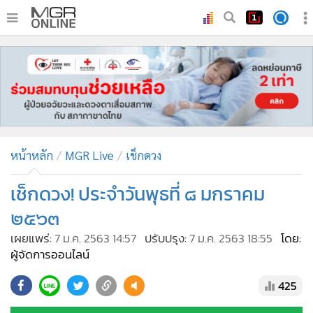
•
หน้าหลัก
•
ทันเหตุการณ์
•
ภาคใต้
•
ภูมิภาค
•
Online Section
หน้าหลัก
MGR Live
เช็กดวง
•
บันเทิง
•
ผู้จัดการรายวัน
เช็กดวง! ประจำวันพุธที่ ๘ มกราคม
•
คอลัมนิสต์
๒๕๖๓
•
ละคร
เผยแพร่:
7 ม.ค. 2563 14:57
ปรับปรุง:
7 ม.ค. 2563 18:55
โดย:
•
CbizReview
ผู้จัดการออนไลน์
•
Cyber BIZ
425
•
ผู้จัดกวน