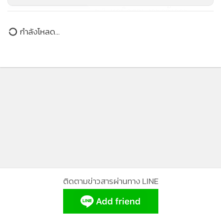
ชู 3 เทคนิคสอนภาษาอังกฤษ
เวลาการสอนภาษาจึงมีน้อย และสอนเป็นบทเรียนไม่ได้ ต้อง
เรียนภาษาอังกฤษผ่านการนั่งคุยกันแทน ฉะนั้นผมจึงต้องปรับ
กำลังโหลด...
บทเรียนให้เข้ากับสถานการณ์ในแต่ละวัน
ติดตามข่าวสารผ่านทาง LINE