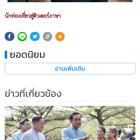
นักท่องเที่ยวสู่ติวเตอร์ภาษา
แสดงเพิ่มเติม
"ประมาณ 2 ปีที่แล้ว เป็นช่วงที่ผมกำลังจะจบการสอบที่
มหาวิทยาลัยในอเมริกา หลังจากสอบเสร็จผมก็กลับบ้าน เปิดโน้ต
ยอดนิยม
บุ๊กเล่นเฟซบุ๊ก ผมก็เห็นข้อความจากเพื่อนที่ทำงานในสถาบัน
สอนภาษาอังกฤษกำลังหาฝรั่งที่พูดไทยเพื่อส่งไปสอนพระรูป
อ่านเพิ่มเติม
หนึ่งที่ จ.เชียงราย มีใครสนใจมั้ย เฮ้ย! (ยิ้ม และชี้มาที่ตัวเอง) ผม
พูดไทยได้ อยากไปมาก เขาบอกว่าต้องไปอยู่ที่เชียงรายประมาณ
5-6 เดือน ตอนนั้นผมก็บอกว่า ไป ผมว่างมาก (ลากเสียงยาว)"
ข่าวที่เกี่ยวข้อง
คาเมรอน บอกถึงจุดเริ่มต้นในการเป็นครูสอนภาษาอังกฤษส่วน
ตัวของพระรูปหนึ่ง ซึ่งตอนนั้นยังไม่รู้ว่าพระรูปนี้เป็นพระรูปใด
แต่กว่าจะผ่านด่านการคัดเลือก เขาบอกว่า ต้องสัมภาษณ์ถึง 8
ครั้ง โดยฝ่ายที่ทำการคัดเลือกบอกว่า "ต้องให้แน่ใจว่าฝรั่งที่สอน