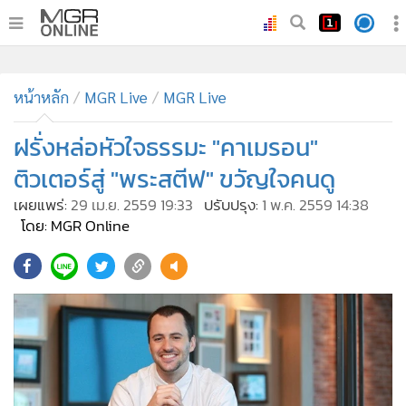
•
หน้าหลัก
•
หน้าหลัก
ทันเหตุการณ์
MGR Live
MGR Live
•
ภาคใต้
ฝรั่งหล่อหัวใจธรรมะ "คาเมรอน"
•
ภูมิภาค
ติวเตอร์สู่ "พระสตีฟ" ขวัญใจคนดู
•
Online Section
เผยแพร่:
29 เม.ย. 2559 19:33
ปรับปรุง:
1 พ.ค. 2559 14:38
•
บันเทิง
โดย: MGR Online
•
ผู้จัดการรายวัน
•
คอลัมนิสต์
•
ละคร
•
CbizReview
•
Cyber BIZ
•
ผู้จัดกวน