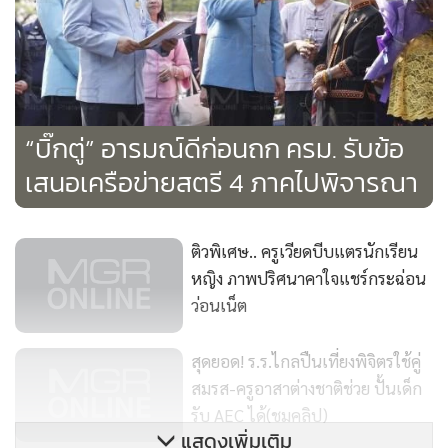
เป็นคนดี และเป็นตัวอย่างที่ดีจริงๆ"
"กว่าจะได้ไปสอน ผมสัมภาษณ์ประมาณ 8 ครั้ง ถามว่าตัวเลือก
เยอะมั้ย เขาบอกผมว่าเยอะนะ สุดท้ายผมก็ได้ไปสอนท่าน บอก
ตรงๆ ผมรู้สึกว่าตัวเองโชคดีมากๆ กระทั่งมารู้ว่าพระรูปนี้คือใคร
“บิ๊กตู่” อารมณ์ดีก่อนถก ครม. รับข้อ
ผมเห็นรูปครั้งแรกก็ตกใจ เพราะเคยเห็นในหนังสือที่ร้านสะดวก
เสนอเครือข่ายสตรี 4 ภาคไปพิจารณา
ซื้อบ่อยมาก (ลากเสียงยาว) ผมก็ถามย้ำว่า รูปนี้เหรอ เขาก็บอก
ว่า ใช่ๆ โอ้โห! ตอนนั้นเครียดเลย (หัวเราะ) นี่คืองานใหญ่มากๆ
เกิดความประหม่าขึ้นมาทันที
ติวพิเศษ.. ครูเวียดบีบแตรนักเรียน
หญิง ภาพปริศนาคาใจแชร์กระฉ่อน
ครั้งแรกที่ได้เจอกับท่านว.วชิรเมธีที่ศูนย์วิปัสสนาไร่เชิญตะวัน
ว่อนเน็ต
จ.เชียงราย ท่านใจดีมากๆ ครับ ส่วนผมก็เตรียมบทเรียนไปสอน
ท่านเยอะมาก (ยิ้ม) เป็นหนังสือ เป็นเอกสาร แต่ท่านยุ่งมากๆ
สุดยอด! ร.ร.ไกลปืนเที่ยงพิจิตรใช้คู่
เลย มีคนเป็นร้อยๆ มากราบท่าน มาขอถ่ายรูปกับท่าน ผมได้
สมรส-ครูอาสาต่างชาติช่วย ปั้นเด็ก
เรียนรู้อะไรจากท่านมากกว่าผมไปสอนภาษาอังกฤษเสียอีกนะ
รับ AEC ได้(ชมคลิป)
แสดงเพิ่มเติม
(หัวเราะ) ด้วยความที่ท่านมีแขก และญาติโยมมาหาไม่เว้นวัน