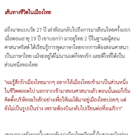
•
เกม
เส้นทางชีวิตในเมืองไทย
•
วิทยาศาสตร์
•
SMEs
ฝรั่งนายแบบวัย 27 ปี เล่าย้อนกลับไปถึงการมาเยือนไทยครั้งแรก
•
หุ้น
เมื่อตอนอายุ 19 ปี เขาบอกว่า มาอยู่ไทย 2 ปีในฐานะผู้สอน
•
อินโดจีน
ศาสนาคริสต์ ได้เรียนรู้การพูดภาษาไทยจากการต้องสอนศาสนา
•
กองทุนรวม
เป็นภาษาไทย แม้จะอยู่ได้ไม่นานแต่ก็หลงรัก และดีใจที่ได้เป็น
•
Celeb Online
ส่วนหนึ่งของไทย
•
Factcheck
•
ญี่ปุ่น
"ผมรู้สึกรักเมืองไทยมากๆ อยากให้เมืองไทยเข้ามาเป็นส่วนหนึ่ง
•
News1
ในชีวิตตลอดไป นอกจากเข้ามาสอนศาสนาแล้ว ตอนนั้นผมก็เริ่ม
•
Gotomanager
คิดตั้งบริษัทอะไรสักอย่างเพื่อให้ผมได้มาอยู่เมืองไทยบ่อยๆ แต่
ยังไม่เป็นรูปเป็นร่าง เพราะต้องบินกลับไปเรียนต่อที่อเมริกา"
เขาบอก
หลังจากนั้นเขากลับมาเมืองไทยอีกครั้งในฐานะนักท่อง