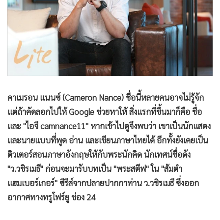
•
Good health & Well-being
•
Green Innovation & SD
•
Management & HR
•
MGR Live
•
Infographic
•
การเมือง
•
ท่องเที่ยว
คาเมรอน แนนซ์ (Cameron Nance) ชื่อนี้หลายคนอาจไม่รู้จัก
•
กีฬา
แต่ถ้าคัดลอกไปให้ Google ช่วยหาให้ สิ่งแรกที่ขึ้นมาก็คือ ชื่อ
•
ต่างประเทศ
และ "ไอจี camnance11" หากเข้าไปดูจึงพบว่า เขาเป็นนักแสดง
•
Special Scoop
และนายแบบที่พูด อ่าน และเขียนภาษาไทยได้ อีกทั้งยังเคยเป็น
•
เศรษฐกิจ-ธุรกิจ
ติวเตอร์สอนภาษาอังกฤษให้กับพระนักคิด นักเทศน์ชื่อดัง
•
จีน
"ว.วชิรเมธี" ก่อนจะมารับบทเป็น "พระสตีฟ" ใน "ส้มตำ
แฮมเบอร์เกอร์" ซีรีส์จากปลายปากกาท่าน ว.วชิรเมธี ซึ่งออก
•
ชุมชน-คุณภาพชีวิต
อากาศทางทรูโฟร์ยู ช่อง 24
•
อาชญากรรม
•
Motoring