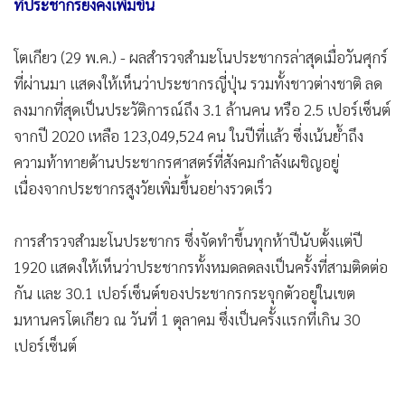
ที่ประชากรยังคงเพิ่มขึ้น
•
เกม
•
วิทยาศาสตร์
โตเกียว (29 พ.ค.) - ผลสำรวจสำมะโนประชากรล่าสุดเมื่อวันศุกร์
•
SMEs
ที่ผ่านมา แสดงให้เห็นว่าประชากรญี่ปุ่น รวมทั้งชาวต่างชาติ ลด
•
หุ้น
ลงมากที่สุดเป็นประวัติการณ์ถึง 3.1 ล้านคน หรือ 2.5 เปอร์เซ็นต์
•
อินโดจีน
จากปี 2020 เหลือ 123,049,524 คน ในปีที่แล้ว ซึ่งเน้นย้ำถึง
•
กองทุนรวม
ความท้าทายด้านประชากรศาสตร์ที่สังคมกำลังเผชิญอยู่
•
Celeb Online
เนื่องจากประชากรสูงวัยเพิ่มขึ้นอย่างรวดเร็ว
•
Factcheck
•
ญี่ปุ่น
การสำรวจสำมะโนประชากร ซึ่งจัดทำขึ้นทุกห้าปีนับตั้งแต่ปี
1920 แสดงให้เห็นว่าประชากรทั้งหมดลดลงเป็นครั้งที่สามติดต่อ
•
News1
กัน และ 30.1 เปอร์เซ็นต์ของประชากรกระจุกตัวอยู่ในเขต
•
Gotomanager
มหานครโตเกียว ณ วันที่ 1 ตุลาคม ซึ่งเป็นครั้งแรกที่เกิน 30
เปอร์เซ็นต์