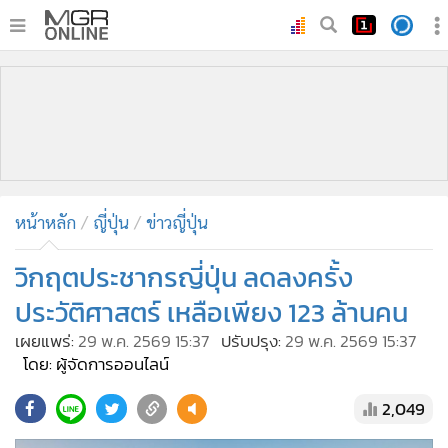
•
หน้าหลัก
•
ทันเหตุการณ์
•
ภาคใต้
•
ภูมิภาค
•
Online Section
หน้าหลัก
ญี่ปุ่น
ข่าวญี่ปุ่น
•
บันเทิง
•
ผู้จัดการรายวัน
วิกฤตประชากรญี่ปุ่น ลดลงครั้ง
•
คอลัมนิสต์
ประวัติศาสตร์ เหลือเพียง 123 ล้านคน
•
ละคร
เผยแพร่:
29 พ.ค. 2569 15:37
ปรับปรุง:
29 พ.ค. 2569 15:37
•
CbizReview
โดย: ผู้จัดการออนไลน์
•
Cyber BIZ
2,049
•
ผู้จัดกวน