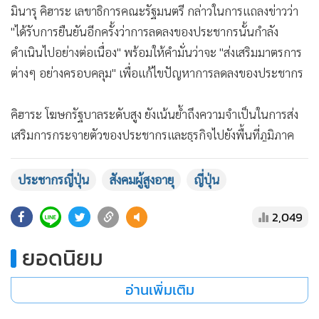
มินารุ คิฮาระ เลขาธิการคณะรัฐมนตรี กล่าวในการแถลงข่าวว่า
"ได้รับการยืนยันอีกครั้งว่าการลดลงของประชากรนั้นกำลัง
ดำเนินไปอย่างต่อเนื่อง" พร้อมให้คำมั่นว่าจะ "ส่งเสริมมาตรการ
ต่างๆ อย่างครอบคลุม" เพื่อแก้ไขปัญหาการลดลงของประชากร
คิฮาระ โฆษกรัฐบาลระดับสูง ยังเน้นย้ำถึงความจำเป็นในการส่ง
เสริมการกระจายตัวของประชากรและธุรกิจไปยังพื้นที่ภูมิภาค
เพื่อ "แก้ไขปัญหาการกระจุกตัวมากเกินไปในโตเกียว"
ประชากรญี่ปุ่น
สังคมผู้สูงอายุ
ญี่ปุ่น
ในส่วนของจังหวัด ประชากรของโตเกียวและโอกินาวาเพิ่มขึ้น
2,049
1.4 เปอร์เซ็นต์และ 0.1 เปอร์เซ็นต์ตามลำดับ ในขณะที่อีก 45
จังหวัดของประเทศ รวมถึงชิบะ ไซตามะ และคานากาวะ ในเขต
ยอดนิยม
มหานครรอบเมืองหลวง มีจำนวนประชากรลดลง
อ่านเพิ่มเติม
กระทรวงฯ ยังระบุด้วยว่า จำนวนชาวต่างชาติที่อาศัยอยู่ในญี่ปุ่น