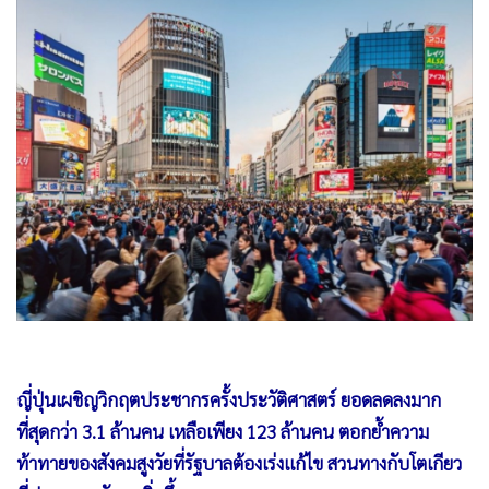
•
Good health & Well-being
•
Green Innovation & SD
•
Management & HR
•
MGR Live
•
Infographic
•
การเมือง
•
ท่องเที่ยว
•
กีฬา
•
ต่างประเทศ
•
Special Scoop
•
เศรษฐกิจ-ธุรกิจ
•
จีน
ญี่ปุ่นเผชิญวิกฤตประชากรครั้งประวัติศาสตร์ ยอดลดลงมาก
•
ชุมชน-คุณภาพชีวิต
ที่สุดกว่า 3.1 ล้านคน เหลือเพียง 123 ล้านคน ตอกย้ำความ
•
อาชญากรรม
ท้าทายของสังคมสูงวัยที่รัฐบาลต้องเร่งแก้ไข สวนทางกับโตเกียว
•
Motoring