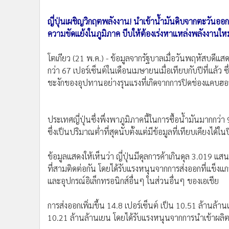
•
อินโดจีน
ญี่ปุ่นเผชิญวิกฤตพลังงาน! นำเข้าน้ำมันดิบจากตะวันออ
•
กองทุนรวม
ความขัดแย้งในภูมิภาค บีบให้ต้องเร่งหาแหล่งพลังงานใหม
•
Celeb Online
•
Factcheck
โตเกียว (21 พ.ค.) - ข้อมูลจากรัฐบาลเมื่อวันพฤหัสบดีแ
•
ญี่ปุ่น
กว่า 67 เปอร์เซ็นต์ในเดือนเมษายนเมื่อเทียบกับปีที่แล้ว ซ
•
News1
ชะงักของอุปทานอย่างรุนแรงที่เกิดจากการปิดช่องแคบฮอร
•
Gotomanager
ประเทศญี่ปุ่นซึ่งพึ่งพาภูมิภาคนี้ในการซื้อน้ำมันมากกว่
ซึ่งเป็นปริมาณต่ำที่สุดนับตั้งแต่มีข้อมูลที่เทียบเคียงไ
ข้อมูลแสดงให้เห็นว่า ญี่ปุ่นมีดุลการค้าเกินดุล 3.019 
ที่สามติดต่อกัน โดยได้รับแรงหนุนจากการส่งออกที่แข็งแก
และอุปกรณ์อิเล็กทรอนิกส์อื่นๆ ในส่วนอื่นๆ ของเอเชีย
การส่งออกเพิ่มขึ้น 14.8 เปอร์เซ็นต์ เป็น 10.51 ล้านล้านเ
10.21 ล้านล้านเยน โดยได้รับแรงหนุนจากการนำเข้าผลิตภัณ