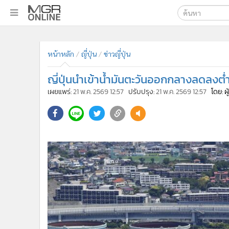
เลือกเครื่องมือท
•
หน้าหลัก
ค้นหา
•
ทันเหตุการณ์
หน้าหลัก
ญี่ปุ่น
ข่าวญี่ปุ่น
Google
•
ภาคใต้
ญี่ปุ่นนำเข้าน้ำมันตะวันออกกลางลดลงต่ำ
•
ภูมิภาค
MGR Onl
เผยแพร่:
21 พ.ค. 2569 12:57
ปรับปรุง:
21 พ.ค. 2569 12:57
โดย: ผ
•
Online Section
ค้นหาขั
•
บันเทิง
•
ผู้จัดการรายวัน
•
คอลัมนิสต์
•
ละคร
•
CbizReview
•
Cyber BIZ
•
ผู้จัดกวน
•
Good health & Well-being
•
Green Innovation & SD