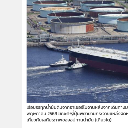
•
Management & HR
•
MGR Live
•
Infographic
•
การเมือง
•
ท่องเที่ยว
•
กีฬา
•
ต่างประเทศ
•
Special Scoop
•
เศรษฐกิจ-ธุรกิจ
•
จีน
•
ชุมชน-คุณภาพชีวิต
•
อาชญากรรม
•
Motoring
•
เกม
เรือบรรทุกน้ำมันดิบจากอาเซอร์ไบจานหลังจากเดินทางมาถึง
•
วิทยาศาสตร์
พฤษภาคม 2569 ขณะที่ญี่ปุ่นพยายามกระจายแหล่งจัด
•
SMEs
เกี่ยวกับเสถียรภาพของอุปทานน้ำมัน (เกียวโด)
•
หุ้น