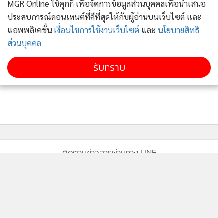
MGR Online ใช้คุกกี้ เพื่อจัดการข้อมูลส่วนบุคคลเพื่อนำเสนอ
ประสบการณ์คอนเทนต์ที่ดีที่สุดให้กับผู้อ่านบนเว็บไซต์ และ
แอพพลิเคชั่น
เงื่อนไขการใช้งานเว็บไซต์
และ
นโยบายสิทธิ
ส่วนบุคคล
รับทราบ
ติดตามข่าวสารผ่านทาง LINE
MGR Online Application
ถ้าพูดถึงหนังสือการ์ตูนมังงะเรื่อง 闇金ウシジマくん
Ushijima the Loan Shark นี้เล่มที่หนึ่งจะมีเนื้อหาที่สื่อให้เห็น