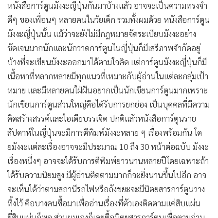
•
Good health & Well-being
หนังสือการ์ตูนมังงะญี่ปุ่นกันมาบ้างแล้ว อาจจะเป็นความทรงจำ
•
Green Innovation & SD
ดีๆ ของเพื่อนๆ หลายคนในวัยเด็ก รวมทั้งผมด้วย หนังสือการ์ตูน
•
Management & HR
มังงะญี่ปุ่นนั้น แม้ว่าจะยังไม่มีกฎหมายจัดระเบียบมังงะอย่าง
•
MGR Live
ชัดเจนมากนักและนักวาดการ์ตูนในญี่ปุ่นก็มีเสรีภาพจำกัดอยู่
•
Infographic
บ้างที่จะเขียนมังงะออกมาได้ตามใจคิด แต่การ์ตูนมังงะญี่ปุ่นก็มี
•
การเมือง
เนื้อหาที่หลากหลายมีทุกแนวที่เหมาะกับผู้อ่านในแต่ละกลุ่มเป้า
หมาย และมีหลายคนใฝ่ฝันอยากเป็นนักเขียนการ์ตูนมากเพราะ
•
ท่องเที่ยว
นักเขียนการ์ตูนส่วนใหญ่คือได้รับการยกย่อง เป็นบุคคลที่มีความ
•
กีฬา
คิดสร้างสรรค์และไอเดียบรรเจิด ปกติแล้วหนังสือการ์ตูนราย
•
ต่างประเทศ
สัปดาห์ในญี่ปุ่นจะมีการตีพิมพ์มังงะหลาย ๆ เรื่องพร้อมกัน โด
•
Special Scoop
ยมังงะแต่ละเรื่องอาจจะมีประมาณ 10 ถึง 30 หน้าต่อฉบับ มังงะ
•
เศรษฐกิจ-ธุรกิจ
เรื่องหนึ่งๆ อาจจะได้รับการตีพิมพ์ยาวนานหลายปีโดยเฉพาะถ้า
•
จีน
ได้รับความนิยมสูง มีผู้อ่านติดตามมากก็จะยิ่งนานขึ้นไปอีก อาจ
•
ชุมชน-คุณภาพชีวิต
จะเห็นได้ว่าตามสถานีรถไฟหรือถังขยะจะมีนิตยสารการ์ตูนวาง
•
อาชญากรรม
ทิ้งไว้ คือบางคนซื้อมาเพื่ออ่านเรื่องที่ตัวเองติดตามแค่สิบแผ่น
•
Motoring
ยี่สิบแผ่นก็พอ ส่วนผมเองก็เคยซื้อนิตยสารการ์ตูนเพื่อตามอ่าน