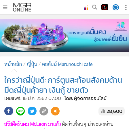
•
หน้าหลัก
•
ทันเหตุการณ์
•
ภาคใต้
•
ภูมิภาค
•
Online Section
หน้าหลัก
ญี่ปุ่น
คอลัมน์ Marunouchi cafe
•
บันเทิง
•
ผู้จัดการรายวัน
ใครว่าญี่ปุ่นดี: การ์ตูนสะท้อนสังคมด้าน
•
คอลัมนิสต์
มืดญี่ปุ่นค้ายา เงินกู้ ขายตัว
•
ละคร
เผยแพร่:
16 มี.ค. 2562 07:00
โดย: ผู้จัดการออนไลน์
•
CbizReview
28,600
•
Cyber BIZ
•
ผู้จัดกวน
สวัสดีครับผม Mr.Leon มาแล้ว
คิดว่าเพื่อนๆ น่าจะเคยอ่าน