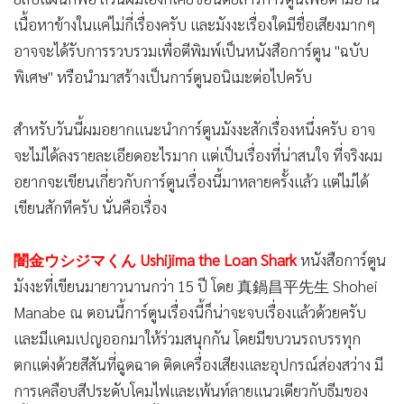
•
เกม
เนื้อหาข้างในแค่ไม่กี่เรื่องครับ และมังงะเรื่องใดมีชื่อเสียงมากๆ
•
วิทยาศาสตร์
อาจจะได้รับการรวบรวมเพื่อตีพิมพ์เป็นหนังสือการ์ตูน "ฉบับ
•
SMEs
พิเศษ" หรือนำมาสร้างเป็นการ์ตูนอนิเมะต่อไปครับ
•
หุ้น
•
อินโดจีน
สำหรับวันนี้ผมอยากแนะนำการ์ตูนมังงะสักเรื่องหนึ่งครับ อาจ
•
กองทุนรวม
จะไม่ได้ลงรายละเอียดอะไรมาก แต่เป็นเรื่องที่น่าสนใจ ที่จริงผม
อยากจะเขียนเกี่ยวกับการ์ตูนเรื่องนี้มาหลายครั้งแล้ว แต่ไม่ได้
•
Celeb Online
เขียนสักทีครับ นั่นคือเรื่อง
•
Factcheck
•
ญี่ปุ่น
闇金ウシジマくん Ushijima the Loan Shark
หนังสือการ์ตูน
•
News1
มังงะที่เขียนมายาวนานกว่า 15 ปี โดย 真鍋昌平先生 Shohei
•
Gotomanager
Manabe ณ ตอนนี้การ์ตูนเรื่องนี้ก็น่าจะจบเรื่องแล้วด้วยครับ
และมีแคมเปญออกมาให้ร่วมสนุกกัน โดยมีขบวนรถบรรทุก
ตกแต่งด้วยสีสันที่ฉูดฉาด ติดเครื่องเสียงและอุปกรณ์ส่องสว่าง มี
การเคลือบสีประดับโคมไฟและเพ้นท์ลายแนวเดียวกับธีมของ