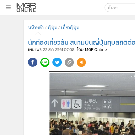
เลือกเครื่องมือท
•
หน้าหลัก
หน้าหลัก
ญี่ปุ่น
เที่ยวญี่ปุ่น
ค้นหา
•
ทันเหตุการณ์
Google
•
ภาคใต้
นักท่องเที่ยวล้น สนามบินญี่ปุ่นทุบสถิติต่
•
ภูมิภาค
MGR Onl
เผยแพร่:
22 ส.ค. 2561 07:08
โดย: MGR Online
•
Online Section
ค้นหาขั
•
บันเทิง
•
ผู้จัดการรายวัน
•
คอลัมนิสต์
•
ละคร
•
CbizReview
•
Cyber BIZ
•
ผู้จัดกวน
•
Good health & Well-being
•
Green Innovation & SD