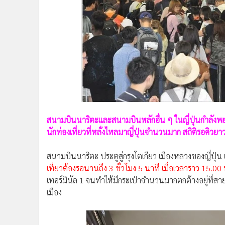
•
Management & HR
•
MGR Live
•
Infographic
•
การเมือง
•
ท่องเที่ยว
•
กีฬา
•
ต่างประเทศ
•
Special Scoop
•
เศรษฐกิจ-ธุรกิจ
สนามบินนาริตะและสนามบินหลักอื่น ๆ ในญี่ปุ่นกำลังพย
•
จีน
นักท่องเที่ยวที่หลั่งไหลมาญี่ปุ่นจำนวนมาก สถิติรอคิวยา
•
ชุมชน-คุณภาพชีวิต
•
อาชญากรรม
สนามบินนาริตะ ประตูสู่กรุงโตเกียว เมืองหลวงของญี่ปุ่น 
•
Motoring
เที่ยวต้องรอนานถึง 3 ชั่วโมง 5 นาที เมื่อเวลาราว 15.00 
•
เกม
เทอร์มินัล 1 จนทำให้มีกระเป๋าจำนวนมากตกต้างอยู่ที่สาย
เมือง
•
วิทยาศาสตร์
•
SMEs
•
หุ้น