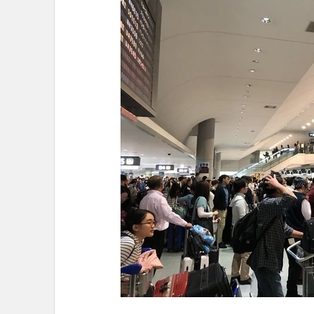
•
อินโดจีน
•
กองทุนรวม
•
Celeb Online
•
Factcheck
•
ญี่ปุ่น
•
News1
•
Gotomanager