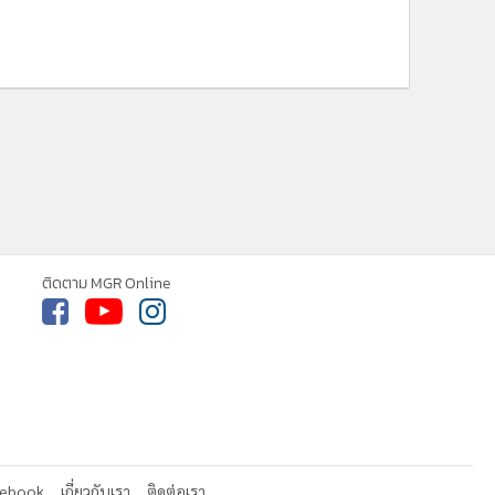
ne ใช้คุกกี้ (Cookies)
ใช้คุกกี้ เพื่อจัดการข้อมูลส่วนบุคคลเพื่อนำ
ารณ์คอนเทนต์ที่ดีที่สุดให้กับผู้อ่านบน
ติดตาม MGR Online
รับทราบ
ละ แอพพลิเคชั่น
เงื่อนไขการใช้งานเว็บไซต์
และ
ิส่วนบุคคล
cebook
เกี่ยวกับเรา
ติดต่อเรา