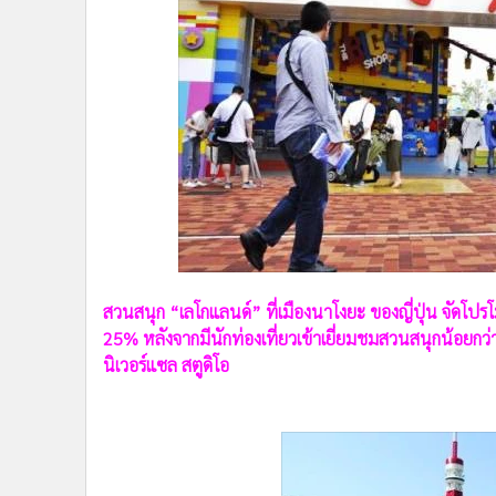
•
Management & HR
•
MGR Live
•
Infographic
•
การเมือง
•
ท่องเที่ยว
•
กีฬา
•
ต่างประเทศ
•
Special Scoop
•
เศรษฐกิจ-ธุรกิจ
•
จีน
สวนสนุก “เลโกแลนด์” ที่เมืองนาโงยะ ของญี่ปุ่น จัดโป
•
ชุมชน-คุณภาพชีวิต
25% หลังจากมีนักท่องเที่ยวเข้าเยี่ยมชมสวนสนุกน้อยกว่
•
อาชญากรรม
นิเวอร์แซล สตูดิโอ
•
Motoring
•
เกม
•
วิทยาศาสตร์
•
SMEs
•
หุ้น