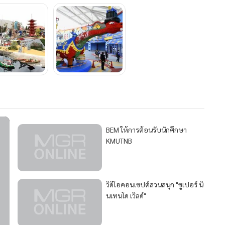
BEM ให้การต้อนรับนักศึกษา
KMUTNB
วิดีโอคอนเซปต์สวนสนุก "ซูเปอร์ นิ
นเทนโด เวิลด์"
"กอบกาญจน์" คาดเหตุรุนแรงใน