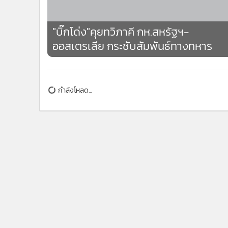
"บิ๊กโด่ง"คุยทวิภาคี กห.สหรัฐฯ-
ออสเตรเลีย กระชับสัมพันธ์ทางทหาร
กำลังโหลด...