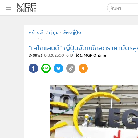
เลือกเครื่องมือท
•
หน้าหลัก
ค้นหา
•
ทันเหตุการณ์
หน้าหลัก
ญี่ปุ่น
เที่ยวญี่ปุ่น
Google
•
ภาคใต้
“เลโกแลนด์” ญี่ปุ่นจัดหนักลดราคาบัตรสู
•
ภูมิภาค
MGR Onl
เผยแพร่:
6 มิ.ย. 2560 16:19
โดย: MGR Online
•
Online Section
ค้นหาขั
•
บันเทิง
•
ผู้จัดการรายวัน
•
คอลัมนิสต์
•
ละคร
•
CbizReview
•
Cyber BIZ
•
ผู้จัดกวน
•
Good health & Well-being
•
Green Innovation & SD