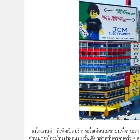
•
อินโดจีน
•
กองทุนรวม
•
Celeb Online
•
Factcheck
•
ญี่ปุ่น
•
News1
•
Gotomanager
“เลโกแลนด์” ที่เพิ่งเปิดบริการเมื่อเดือนเมษายนที่ผ่าน
จำหน่ายบัตรผ่านประตูแบบวันเดียวสำหรับครอบครัว 3
โดยเป็นราคาที่ประหยัดมากถึง 25% เมื่อเทียบกับราคาบัต