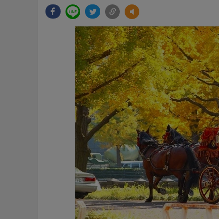
•
Management & HR
•
MGR Live
•
Infographic
•
การเมือง
•
ท่องเที่ยว
•
กีฬา
•
ต่างประเทศ
•
Special Scoop
•
เศรษฐกิจ-ธุรกิจ
•
จีน
•
ชุมชน-คุณภาพชีวิต
•
อาชญากรรม
•
Motoring
•
เกม
•
วิทยาศาสตร์
•
SMEs
•
หุ้น