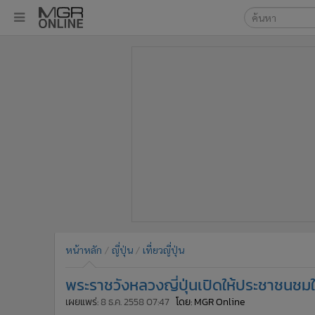
เลือกเครื่องมือท
•
หน้าหลัก
ค้นหา
•
ทันเหตุการณ์
Google
•
ภาคใต้
•
ภูมิภาค
MGR Onl
•
Online Section
ค้นหาขั
•
บันเทิง
•
ผู้จัดการรายวัน
•
คอลัมนิสต์
•
ละคร
•
CbizReview
•
Cyber BIZ
หน้าหลัก
ญี่ปุ่น
เที่ยวญี่ปุ่น
•
ผู้จัดกวน
พระราชวังหลวงญี่ปุ่นเปิดให้ประชาชนชมใ
•
Good health & Well-being
•
Green Innovation & SD
เผยแพร่:
8 ธ.ค. 2558 07:47
โดย: MGR Online