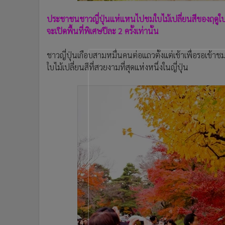
•
อินโดจีน
ประชาชนชาวญี่ปุ่นแห่แหนไปชมใบไม้เปลี่ยนสีของฤดูใบไม
•
กองทุนรวม
จะเปิดพื้นที่พิเศษปีละ 2 ครั้งเท่านั้น
•
Celeb Online
•
Factcheck
ชาวญี่ปุ่นเกือบสามหมื่นคนต่อแถวตั้งแต่เช้าเพื่อรอเข้า
•
ญี่ปุ่น
ใบไม้เปลี่ยนสีที่สวยงามที่สุดแห่งหนึ่งในญี่ปุ่น
•
News1
•
Gotomanager