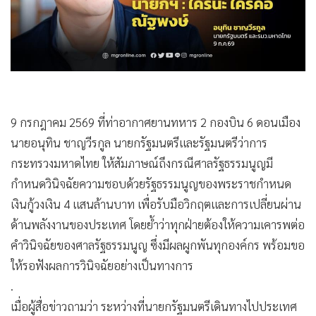
•
เกม
•
วิทยาศาสตร์
•
SMEs
•
หุ้น
•
อินโดจีน
•
กองทุนรวม
9 กรกฎาคม 2569 ที่ท่าอากาศยานทหาร 2 กองบิน 6 ดอนเมือง
นายอนุทิน ชาญวีรกูล นายกรัฐมนตรีและรัฐมนตรีว่าการ
•
Celeb Online
กระทรวงมหาดไทย ให้สัมภาษณ์ถึงกรณีศาลรัฐธรรมนูญมี
•
Factcheck
กำหนดวินิจฉัยความชอบด้วยรัฐธรรมนูญของพระราชกำหนด
•
ญี่ปุ่น
เงินกู้วงเงิน 4 แสนล้านบาท เพื่อรับมือวิกฤตและการเปลี่ยนผ่าน
•
News1
ด้านพลังงานของประเทศ โดยย้ำว่าทุกฝ่ายต้องให้ความเคารพต่อ
•
Gotomanager
คำวินิจฉัยของศาลรัฐธรรมนูญ ซึ่งมีผลผูกพันทุกองค์กร พร้อมขอ
ให้รอฟังผลการวินิจฉัยอย่างเป็นทางการ
.
เมื่อผู้สื่อข่าวถามว่า ระหว่างที่นายกรัฐมนตรีเดินทางไปประเทศ