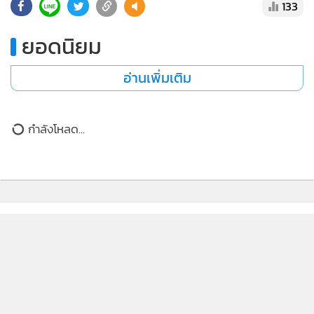
133
ประสบการณ์คอนเทนต์ที่ดีที่สุดให้กับผู้อ่านบนเว็บไซต์ และ
แอพพลิเคชั่น
เงื่อนไขการใช้งานเว็บไซต์
และ
นโยบายสิทธิ
ยอดนิยม
ส่วนบุคคล
อ่านเพิ่มเติม
รับทราบ
กำลังโหลด...
.
ผู้สื่อข่าวจึงระบุชื่อ นายณัฐพงษ์ เรืองปัญญาวุฒิ หัวหน้าพรรค
ประชาชน นายอนุทินหัวเราะก่อนถามกลับว่า “ใครนะ ใครคือ
ณัฐพงษ์” กระทั่งผู้สื่อข่าวอธิบายเพิ่มเติมว่า “คุณเท้ง” นายก
รัฐมนตรีจึงตอบว่า “อ๋อ หัวหน้าเท้ง”
.
จากนั้น เมื่อผู้สื่อข่าวถามต่อถึงกรณีนายณัฐพงษ์ระบุว่า หากเกิด
ความผิดพลาดร้ายแรง นายกรัฐมนตรีควรแสดงความรับผิดชอบ
ถึงขั้นลาออก นายอนุทินยิ้มก่อนถามกลับอีกครั้งว่า “เขาเป็นใคร