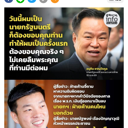
•
Good health & Well-being
•
Green Innovation & SD
•
Management & HR
•
MGR Live
•
Infographic
•
การเมือง
•
ท่องเที่ยว
•
กีฬา
•
ต่างประเทศ
•
Special Scoop
•
เศรษฐกิจ-ธุรกิจ
•
จีน
•
ชุมชน-คุณภาพชีวิต
•
อาชญากรรม
•
Motoring