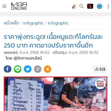
•
หน้าหลัก
หน้าหลัก
Infographic
Infographic
•
ทันเหตุการณ์
•
ราคาพุ่งกระฉูด! เนื้อหมูแตะกิโลกรัมละ
ภาคใต้
•
ภูมิภาค
250 บาท คาดอาจปรับราคาขึ้นอีก
•
Online Section
เผยแพร่:
4 ม.ค. 2565 16:02
ปรับปรุง:
4 ม.ค. 2565 16:02
•
บันเทิง
โดย: ผู้จัดการออนไลน์
•
ผู้จัดการรายวัน
513
•
คอลัมนิสต์
•
ละคร
•
CbizReview
•
Cyber BIZ
•
ผู้จัดกวน