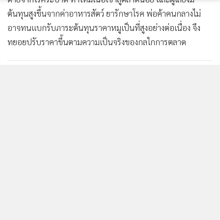
ต้นทุนสูงขึ้นจากค่าอาหารสัตว์ ยารักษาโรค พ่อค้าคนกลางไม่
อาจทนแบกรับภาระต้นทุนราคาหมูเป็นที่สูงอย่างต่อเนื่อง จึง
ทยอยปรับราคาขึ้นตามความเป็นจริงของกลไกการตลาด
mgrinfographic
513
ยอดนิยม
อ่านเพิ่มเติม
ข่าวในหมวดล่าสุด
1
ทำไมรูขุมขนถึงดูกว้าง?