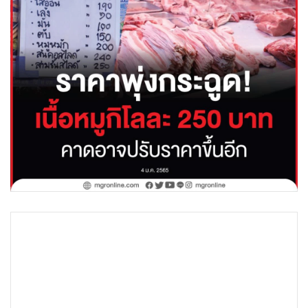
•
Good health & Well-being
•
Green Innovation & SD
•
Management & HR
•
MGR Live
•
Infographic
•
การเมือง
•
ท่องเที่ยว
•
กีฬา
•
ต่างประเทศ
•
Special Scoop
•
เศรษฐกิจ-ธุรกิจ
•
จีน
•
ชุมชน-คุณภาพชีวิต
•
อาชญากรรม
•
Motoring