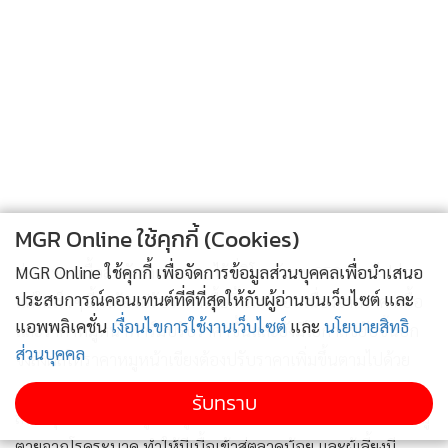
MGR Online ใช้คุกกี้ (Cookies)
ส่วนราคาเนื้อสดยังคงตรึงราคาไว้ที่กิโลกรัมละ 250 บาทไปก่อน
MGR Online ใช้คุกกี้ เพื่อจัดการข้อมูลส่วนบุคคลเพื่อนำเสนอ
ประสบการณ์คอนเทนต์ที่ดีที่สุดให้กับผู้อ่านบนเว็บไซต์ และ
แต่ในเร็วๆนี้คงต้องปรับราคาเนื้อขึ้นแน่นอนเนื่องจากราคาเนื้อ
แอพพลิเคชั่น
เงื่อนไขการใช้งานเว็บไซต์
และ
นโยบายสิทธิ
และราคาหมูหน้าฟาร์มปรับราคาขึ้นและยังมีโอกาสขยับขึ้นอีก
ส่วนบุคคล
จึงส่งผลให้ราคาหมูหน้าเขียงต้องปรับราคาเพิ่มขึ้นตามไปด้วย
.
รับทราบ
สาเหตุที่ราคาเนื้อหมูปรับสูงต่อเนื่อง ได้รับแจ้งจากสายส่งว่ามีหมู
ตายจากโรคระบาด ทำให้มีเนื้อเข้าสู่ตลาดน้อย และผู้เลี้ยงมี