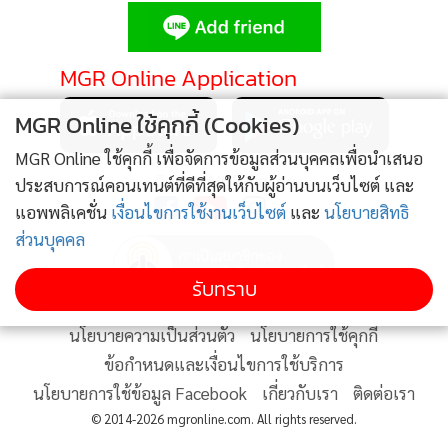
•
Good health & Well-being
•
Green Innovation & SD
•
Management & HR
MGR Online Application
•
MGR Live
MGR Online ใช้คุกกี้ (Cookies)
•
Infographic
•
การเมือง
MGR Online ใช้คุกกี้ เพื่อจัดการข้อมูลส่วนบุคคลเพื่อนำเสนอ
ติดตาม MGR Online
ประสบการณ์คอนเทนต์ที่ดีที่สุดให้กับผู้อ่านบนเว็บไซต์ และ
•
ท่องเที่ยว
แอพพลิเคชั่น
เงื่อนไขการใช้งานเว็บไซต์
และ
นโยบายสิทธิ
•
กีฬา
ส่วนบุคคล
•
ต่างประเทศ
•
Special Scoop
รับทราบ
•
เศรษฐกิจ-ธุรกิจ
นโยบายความเป็นส่วนตัว
นโยบายการใช้คุกกี้
•
จีน
ข้อกำหนดและเงื่อนไขการใช้บริการ
•
ชุมชน-คุณภาพชีวิต
นโยบายการใช้ข้อมูล Facebook
เกี่ยวกับเรา
ติดต่อเรา
•
อาชญากรรม
© 2014-2026 mgronline.com. All rights reserved.
•
Motoring