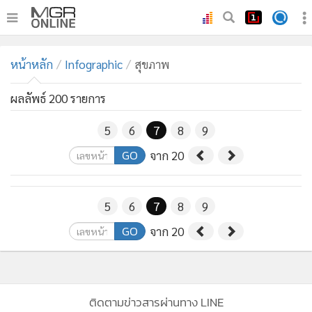
•
หน้าหลัก
หน้าหลัก
Infographic
สุขภาพ
•
ทันเหตุการณ์
•
ภาคใต้
ผลลัพธ์ 200 รายการ
•
ภูมิภาค
5
6
7
8
9
•
Online Section
GO
จาก 20
•
บันเทิง
•
ผู้จัดการรายวัน
•
คอลัมนิสต์
5
6
7
8
9
•
ละคร
GO
จาก 20
•
CbizReview
•
Cyber BIZ
•
ผู้จัดกวน
ติดตามข่าวสารผ่านทาง LINE