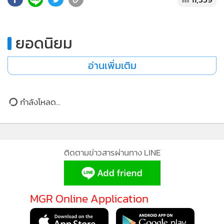
•
เกม
ยอดนิยม
•
วิทยาศาสตร์
•
SMEs
อ่านเพิ่มเติม
•
หุ้น
•
อินโดจีน
กำลังโหลด...
•
กองทุนรวม
•
Celeb Online
•
Factcheck
ติดตามข่าวสารผ่านทาง LINE
•
ญี่ปุ่น
•
News1
•
Gotomanager
MGR Online Application