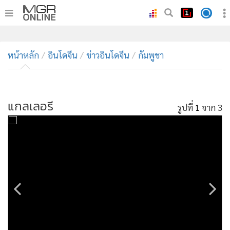
•
หน้าหลัก
หน้าหลัก
อินโดจีน
ข่าวอินโดจีน
กัมพูชา
•
ทันเหตุการณ์
•
ภาคใต้
แกลเลอรี
รูปที่
1
จาก 3
•
ภูมิภาค
•
Online Section
•
บันเทิง
•
ผู้จัดการรายวัน
•
คอลัมนิสต์
•
ละคร
•
CbizReview
•
Cyber BIZ
•
ผู้จัดกวน