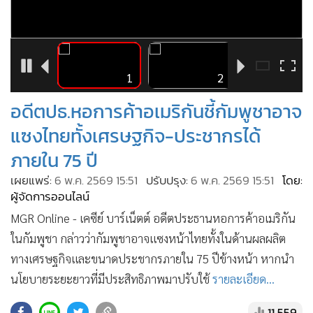
•
Good health & Well-being
•
Green Innovation & SD
3
1
2
•
Management & HR
•
MGR Live
•
Infographic
อดีตปธ.หอการค้าอเมริกันชี้กัมพูชาอาจ
•
การเมือง
แซงไทยทั้งเศรษฐกิจ-ประชากรได้
•
ท่องเที่ยว
ภายใน 75 ปี
•
กีฬา
เผยแพร่:
6 พ.ค. 2569 15:51
ปรับปรุง:
6 พ.ค. 2569 15:51
โดย:
•
ต่างประเทศ
ผู้จัดการออนไลน์
•
Special Scoop
MGR Online - เคซีย์ บาร์เน็ตต์ อดีตประธานหอการค้าอเมริกัน
•
เศรษฐกิจ-ธุรกิจ
ในกัมพูชา กล่าวว่ากัมพูชาอาจแซงหน้าไทยทั้งในด้านผลผลิต
•
จีน
ทางเศรษฐกิจและขนาดประชากรภายใน 75 ปีข้างหน้า หากนำ
•
ชุมชน-คุณภาพชีวิต
นโยบายระยะยาวที่มีประสิทธิภาพมาปรับใช้
รายละเอียด...
•
อาชญากรรม
11,559
•
Motoring