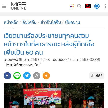
•
หน้าหลัก
หน้าหลัก
อินโดจีน
ข่าวอินโดจีน
เวียดนาม
•
ทันเหตุการณ์
•
เวียดนามร้องประชาชนทุกคนสวม
ภาคใต้
•
ภูมิภาค
หน้ากากในที่สาธารณะ หลังผู้ติดเชื้อ
•
Online Section
เพิ่มเป็น 60 คน
•
บันเทิง
เผยแพร่:
16 มี.ค. 2563 22:43
ปรับปรุง:
17 มี.ค. 2563 08:09
•
ผู้จัดการรายวัน
โดย: ผู้จัดการออนไลน์
•
คอลัมนิสต์
462
•
ละคร
•
CbizReview
•
Cyber BIZ
•
ผู้จัดกวน