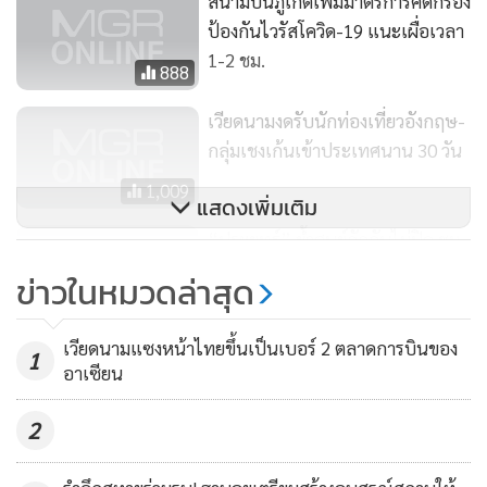
สนามบินภูเก็ตเพิ่มมาตรการคัดกรอง
ป้องกันไวรัสโควิด-19 แนะเผื่อเวลา
1-2 ชม.
888
เวียดนามงดรับนักท่องเที่ยวอังกฤษ-
กลุ่มเชงเก้นเข้าประเทศนาน 30 วัน
1,009
แสดงเพิ่มเติม
“ประยุทธ์” ย้ำศูนย์กักกันไม่ปิด ชม
เพจทำประโยชน์ แต่พาดพิงถูกฟ้อง
ข่าวในหมวดล่าสุด
ช่วยไม่ได้
1,757
เวียดนามแซงหน้าไทยขึ้นเป็นเบอร์ 2 ตลาดการบินของ
1
อาเซียน
2