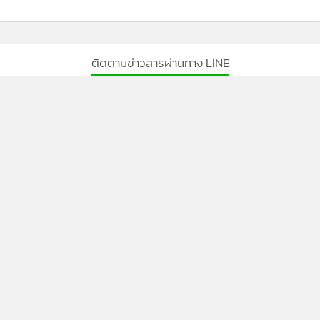
ติดตามข่าวสารผ่านทาง LINE
MGR Online Application
ติดตาม MGR Online
นโยบายความเป็นส่วนตัว
นโยบายการใช้คุกกี้