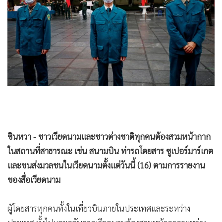
•
Good health & Well-being
•
Green Innovation & SD
•
Management & HR
•
MGR Live
•
Infographic
•
การเมือง
•
ท่องเที่ยว
•
กีฬา
•
ต่างประเทศ
ซินหวา - ชาวเวียดนามและชาวต่างชาติทุกคนต้องสวมหน้ากาก
•
Special Scoop
ในสถานที่สาธารณะ เช่น สนามบิน ท่ารถโดยสาร ซูเปอร์มาร์เกต
•
เศรษฐกิจ-ธุรกิจ
และขนส่งมวลชนในเวียดนามตั้งแต่วันนี้ (16) ตามการรายงาน
•
จีน
ของสื่อเวียดนาม
•
ชุมชน-คุณภาพชีวิต
•
อาชญากรรม
ผู้โดยสารทุกคนทั้งในเที่ยวบินภายในประเทศและระหว่าง
•
Motoring