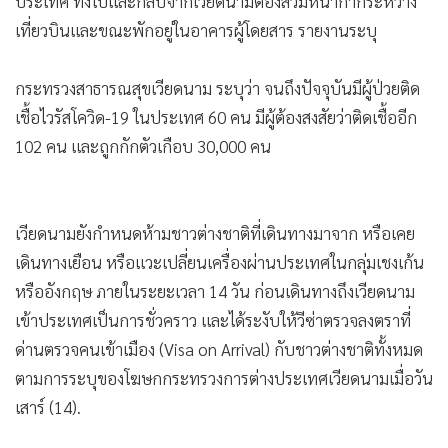
ประเทศ ทั้งไปและกลับจากเวียดนามต้องสวมหน้ากากระหว่าง
•
เกม
เที่ยวบินและขณะพักอยู่ในอาคารผู้โดยสาร รายงานระบุ
•
วิทยาศาสตร์
•
SMEs
กระทรวงสาธารณสุขเวียดนาม ระบุว่า จนถึงปัจจุบันมีผู้ป่วยติด
•
หุ้น
เชื้อไวรัสโควิด-19 ในประเทศ 60 คน มีผู้ต้องสงสัยว่าติดเชื้ออีก
•
อินโดจีน
102 คน และถูกกักตัวเกือบ 30,000 คน
•
กองทุนรวม
•
Celeb Online
เวียดนามยังกำหนดห้ามชาวต่างชาติที่เดินทางมาจาก หรือเคย
•
Factcheck
เดินทางเยือน หรือแวะเปลี่ยนเครื่องผ่านประเทศในกลุ่มเชงเก้น
•
ญี่ปุ่น
หรืออังกฤษ ภายในระยะเวลา 14 วัน ก่อนเดินทางถึงเวียดนาม
•
News1
เข้าประเทศเป็นการชั่วคราว และได้ระงับให้วีซ่าตรวจลงตราที่
•
Gotomanager
ด่านตรวจคนเข้าเมือง (Visa on Arrival) กับชาวต่างชาติทั้งหมด
ตามการระบุของโฆษกกระทรวงการต่างประเทศเวียดนามเมื่อวัน
เสาร์ (14).