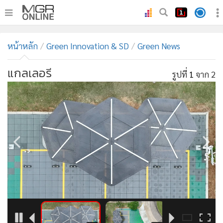
•
หน้าหลัก
หน้าหลัก
Green Innovation & SD
Green News
•
ทันเหตุการณ์
•
ภาคใต้
แกลเลอรี
รูปที่
1
จาก 2
•
ภูมิภาค
•
Online Section
•
บันเทิง
•
ผู้จัดการรายวัน
•
คอลัมนิสต์
•
ละคร
•
CbizReview
•
Cyber BIZ
•
ผู้จัดกวน