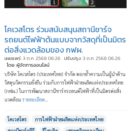
•
Good health & Well-being
2
1
2
•
Green Innovation & SD
•
Management & HR
โคเวสโตร ร่วมสนับสนุนสถานีชาร์จ
•
MGR Live
•
Infographic
รถยนต์ไฟฟ้าต้นแบบจากวัสดุที่เป็นมิตร
•
การเมือง
ต่อสิ่งแวดล้อมของ กฟผ.
•
ท่องเที่ยว
เผยแพร่:
3 ต.ค. 2568 06:26
ปรับปรุง:
3 ต.ค. 2568 06:26
•
กีฬา
โดย: ผู้จัดการออนไลน์
•
ต่างประเทศ
บริษัท โคเวสโตร (ประเทศไทย) จำกัด ตอกย้ำความเป็นผู้นำด้าน
•
Special Scoop
วัสดุนวัตกรรมยั่งยืน ร่วมกับการไฟฟ้าฝ่ายผลิตแห่งประเทศไทย
•
เศรษฐกิจ-ธุรกิจ
(กฟผ.) ในการพัฒนาสถานีชาร์จรถยนต์ไฟฟ้าที่เป็นมิตรต่อสิ่ง
แวดล้อม
รายละเอียด...
•
จีน
•
ชุมชน-คุณภาพชีวิต
•
อาชญากรรม
โคเวสโตร
การไฟฟ้าฝ่ายผลิตแห่งประเทศไทย
•
Motoring
สถานีชาร์จอีวี
รีไซเคิล
เศรษฐกิจหมุนเวียน