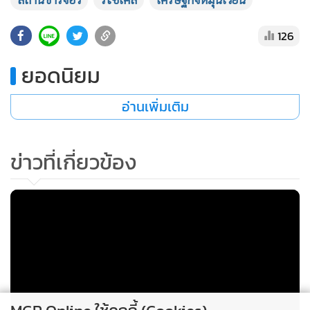
•
เกม
•
วิทยาศาสตร์
126
•
SMEs
ยอดนิยม
•
หุ้น
•
อินโดจีน
อ่านเพิ่มเติม
•
กองทุนรวม
•
Celeb Online
ข่าวที่เกี่ยวข้อง
•
Factcheck
•
ญี่ปุ่น
•
News1
•
Gotomanager