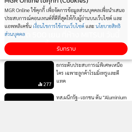
MGR Online ใช้คุกกี้ (Cookies)
MGR Online ใช้คุกกี้ เพื่อจัดการข้อมูลส่วนบุคคลเพื่อนำเสนอ
209
ประสบการณ์คอนเทนต์ที่ดีที่สุดให้กับผู้อ่านบนเว็บไซต์ และ
ลูกค้าโรมมิ่ง ทรู ดีแทค เที่ยวญี่ปุ่นรับ
แอพพลิเคชั่น
เงื่อนไขการใช้งานเว็บไซต์
และ
นโยบายสิทธิ
ส่วนลด 500 เยน ที่ห้าง MITSUI วันนี้
ส่วนบุคคล
ถึง 30 เม.ย.นี้
รับทราบ
ยกระดับประสบการณ์พิเศษเหนือ
ใคร เฉพาะลูกค้าโรมมิ่งทรูและดี
แทค
277
ทส.ผนึกรัฐ–เอกชน ดัน "Aluminium
Loop Model" รีไซเคิลกระป๋องอลูมิ
เนียม ลดปล่อยคาร์บอนฯ มุ่งสู่ Net
50
Zero