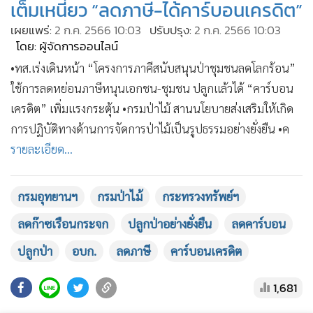
เต็มเหนี่ยว “ลดภาษี-ได้คาร์บอนเครดิต”
•
เกม
เผยแพร่:
2 ก.ค. 2566 10:03
ปรับปรุง:
2 ก.ค. 2566 10:03
•
วิทยาศาสตร์
โดย: ผู้จัดการออนไลน์
•
SMEs
•ทส.เร่งเดินหน้า “โครงการภาคีสนับสนุนป่าชุมชนลดโลกร้อน”
•
หุ้น
ใช้การลดหย่อนภาษีหนุนเอกชน-ชุมชน ปลูกแล้วได้ “คาร์บอน
•
อินโดจีน
เครดิต” เพิ่มแรงกระตุ้น •กรมป่าไม้ สานนโยบายส่งเสริมให้เกิด
•
กองทุนรวม
การปฏิบัติทางด้านการจัดการป่าไม้เป็นรูปธรรมอย่างยั่งยืน •ค
•
Celeb Online
รายละเอียด...
•
Factcheck
•
ญี่ปุ่น
กรมอุทยานฯ
กรมป่าไม้
กระทรวงทรัพย์ฯ
•
News1
ลดก๊าซเรือนกระจก
ปลูกป่าอย่างยั่งยืน
ลดคาร์บอน
•
Gotomanager
ปลูกป่า
อบก.
ลดภาษี
คาร์บอนเครดิต
1,681