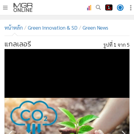
•
หน้าหลัก
หน้าหลัก
Green Innovation & SD
Green News
•
ทันเหตุการณ์
•
ภาคใต้
แกลเลอรี
รูปที่
1
จาก 5
•
ภูมิภาค
•
Online Section
•
บันเทิง
•
ผู้จัดการรายวัน
•
คอลัมนิสต์
•
ละคร
•
CbizReview
•
Cyber BIZ
•
ผู้จัดกวน