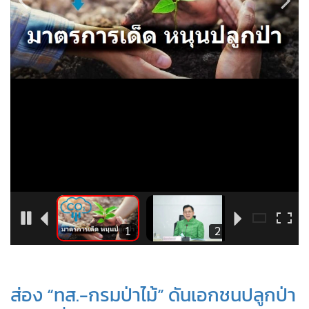
•
Good health & Well-being
•
Green Innovation & SD
•
Management & HR
•
MGR Live
•
Infographic
•
การเมือง
•
ท่องเที่ยว
•
กีฬา
•
ต่างประเทศ
•
Special Scoop
•
เศรษฐกิจ-ธุรกิจ
5
1
2
•
จีน
•
ชุมชน-คุณภาพชีวิต
•
อาชญากรรม
ส่อง “ทส.-กรมป่าไม้” ดันเอกชนปลูกป่า
•
Motoring