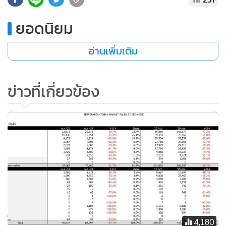
•
เกม
ยอดนิยม
•
วิทยาศาสตร์
•
SMEs
อ่านเพิ่มเติม
•
หุ้น
•
อินโดจีน
ข่าวที่เกี่ยวข้อง
•
กองทุนรวม
•
Celeb Online
•
Factcheck
•
ญี่ปุ่น
•
News1
•
Gotomanager
4,180