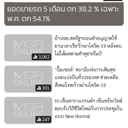
ยอดขายรถ 5 เดือน ตก 38.2 % เฉพาะ
พ.ค. ตก 54.1%
อ้าว!อย.สหรัฐฯถอนคำอนุญาตใช้
ยา'มาลาเรีย'รักษาโควิด-19 หลังพบ
ไม่ได้ผลตามคำคุย'ทรัมป์'
3,062
‘ปั๊มเชลล์’ สถานีแห่งการเติมสุข
และแบ่งปันทั่วประเทศ ช่วยเหลือ
สังคมไทยก้าวผ่านโควิด-19
301
รร.เซ็นทาราแกรนด์ฯ เซ็นทรัลเวิลด์
ตอบรับวิถีชีวิตใหม่กับการประชุมใน
แบบ New Normal
247