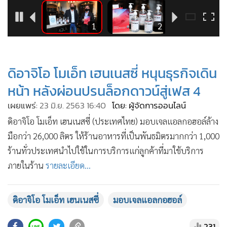
•
Good health & Well-being
•
Green Innovation & SD
2
1
2
•
Management & HR
•
MGR Live
•
Infographic
ดิอาจิโอ โมเอ็ท เฮนเนสซี่ หนุนธุรกิจเดิน
•
การเมือง
หน้า หลังผ่อนปรนล็อกดาวน์สู่เฟส 4
•
ท่องเที่ยว
เผยแพร่:
23 มิ.ย. 2563 16:40
โดย: ผู้จัดการออนไลน์
•
กีฬา
ดิอาจิโอ โมเอ็ท เฮนเนสซี่ (ประเทศไทย) มอบเจลแอลกอฮอล์ล้าง
•
ต่างประเทศ
มือกว่า 26,000 ลิตร ให้ร้านอาหารที่เป็นพันธมิตรมากกว่า 1,000
•
Special Scoop
ร้านทั่วประเทศนำไปใช้ในการบริการแก่ลูกค้าที่มาใช้บริการ
•
เศรษฐกิจ-ธุรกิจ
ภายในร้าน
รายละเอียด...
•
จีน
•
ชุมชน-คุณภาพชีวิต
ดิอาจิโอ โมเอ็ท เฮนเนสซี่
มอบเจลแอลกอฮอล์
•
อาชญากรรม
•
Motoring
231