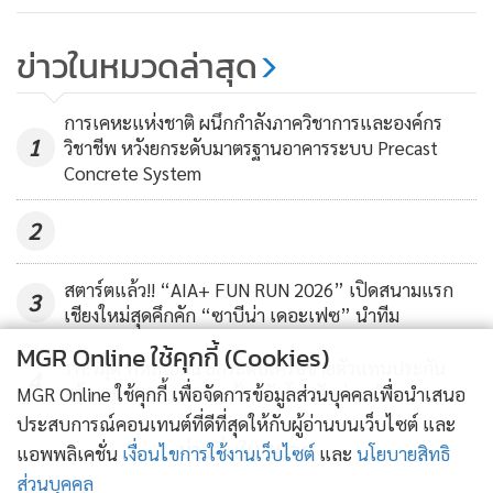
ข่าวในหมวดล่าสุด
การเคหะแห่งชาติ ผนึกกำลังภาควิชาการและองค์กร
1
วิชาชีพ หวังยกระดับมาตรฐานอาคารระบบ Precast
Concrete System
2
สตาร์ตแล้ว!! “AIA+ FUN RUN 2026” เปิดสนามแรก
3
เชียงใหม่สุดคึกคัก “ซาบีน่า เดอะเฟซ” นำทีม
MGR Online ใช้คุกกี้ (Cookies)
รพ.วิมุต พหลโยธิน ยกระดับเครือข่ายตัวแทนประกัน
4
สร้าง Health Literacy ป้องกันโรคตับก่อนป่วย
MGR Online ใช้คุกกี้ เพื่อจัดการข้อมูลส่วนบุคคลเพื่อนำเสนอ
ประสบการณ์คอนเทนต์ที่ดีที่สุดให้กับผู้อ่านบนเว็บไซต์ และ
ข่าวอื่นในหมวด
แอพพลิเคชั่น
เงื่อนไขการใช้งานเว็บไซต์
และ
นโยบายสิทธิ
ส่วนบุคคล