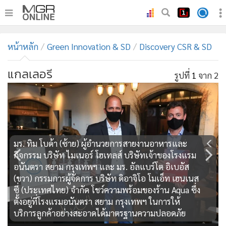
•
หน้าหลัก
หน้าหลัก
Green Innovation & SD
Discovery CSR & SD
•
ทันเหตุการณ์
•
ภาคใต้
แกลเลอรี
รูปที่
1
จาก 2
•
ภูมิภาค
•
Online Section
•
บันเทิง
•
ผู้จัดการรายวัน
มร. ทิม โบด้า (ซ้าย) ผู้อำนวยการสายงานอาหารและ
•
คอลัมนิสต์
กิจกรรม บริษัท ไมเนอร์ โฮเทลส์ บริษัทเจ้าของโรงแรม
•
ละคร
อนันตรา สยาม กรุงเทพฯ และ มร. อัลแบร์โต อิเบอัส
(ขวา) กรรมการผู้จัดการ บริษัท ดิอาจิโอ โมเอ็ท เฮนเนส
•
CbizReview
ซี่ (ประเทศไทย) จำกัด โชว์ความพร้อมของร้าน Aqua ซึ่ง
•
Cyber BIZ
ตั้งอยู่ที่โรงแรมอนันตรา สยาม กรุงเทพฯ ในการให้
•
ผู้จัดกวน
บริการลูกค้าอย่างสะอาดได้มาตรฐานความปลอดภัย