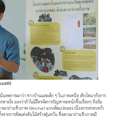
เอสซีจี
และเน้นลดการเผาว่า ชาวบ้านและเด็ก ๆ ในภาคเหนือ เติบโตมากับการ
รหายใจ มองว่าถ้าไม่มีใครจัดการปัญหาจะหนักขึ้นเรื่อยๆ จึงเริ่ม
างเตาเผาถ่านชีวภาพ (Biochar) แบบดัดแปลงเอง เนื่องจากครอบครัว
งจากการตัดแต่งต้นไม้สร้างฝุ่นควัน ซึ่งเตาเผาถ่านชีวภาพมี
ที่ช่วยลดคาร์บอน รวมทั้งยังนำไปต่อยอดเป็นสารปรับปรุงดินหรือ
ดล้อม และเพิ่มรายได้ให้ชุมชน