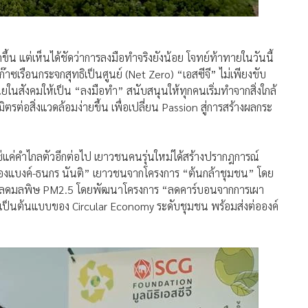
น แต่เห็นได้ชัดว่าการลงมือทำจริงยังน้อย โจทย์ท้าทายในวันนี้
าซเรือนกระจกสุทธิเป็นศูนย์ (Net Zero) “เอสซีจี” ไม่เพียงขับ
งเฉยในสังคมให้เป็น “ลงมือทำ” สนับสนุนให้ทุกคนเริ่มทำจากสิ่งใกล้
มิตรต่อสิ่งแวดล้อมง่ายขึ้น เพื่อเปลี่ยน Passion สู่การสร้างผลกระ
ใช่แค่คำไกลตัวอีกต่อไป เยาวชนคนรุ่นใหม่ได้สร้างปรากฎการณ์
 “น้องแบงค์-ธนกร นันติ” เยาวชนจากโครงการ “ต้นกล้าชุมชน” โดย
ง เพื่อลดมลพิษ PM2.5 โดยพัฒนาโครงการ “ลดคาร์บอนจากการเผา
ะเป็นต้นแบบของ Circular Economy ระดับชุมชน พร้อมส่งต่อองค์