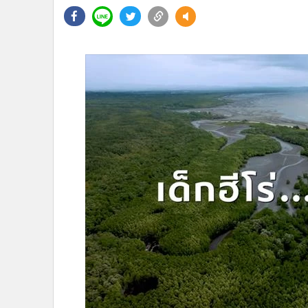
•
Management & HR
•
MGR Live
•
Infographic
•
การเมือง
•
ท่องเที่ยว
•
กีฬา
•
ต่างประเทศ
•
Special Scoop
•
เศรษฐกิจ-ธุรกิจ
•
จีน
•
ชุมชน-คุณภาพชีวิต
•
อาชญากรรม
•
Motoring
•
เกม
•
วิทยาศาสตร์
•
SMEs
•
หุ้น