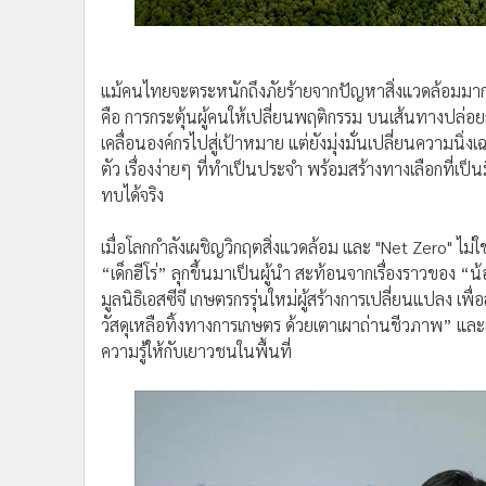
•
อินโดจีน
แม้คนไทยจะตระหนักถึงภัยร้ายจากปัญหาสิ่งแวดล้อมมากขึ้
•
กองทุนรวม
คือ การกระตุ้นผู้คนให้เปลี่ยนพฤติกรรม บนเส้นทางปล่อยก๊
•
Celeb Online
เคลื่อนองค์กรไปสู่เป้าหมาย แต่ยังมุ่งมั่นเปลี่ยนความนิ่
•
Factcheck
ตัว เรื่องง่ายๆ ที่ทำเป็นประจำ พร้อมสร้างทางเลือกที่เป็น
•
ญี่ปุ่น
ทบได้จริง
•
News1
•
Gotomanager
เมื่อโลกกำลังเผชิญวิกฤตสิ่งแวดล้อม และ "Net Zero" ไม่
“เด็กฮีโร่” ลุกขึ้นมาเป็นผู้นำ สะท้อนจากเรื่องราวของ
มูลนิธิเอสซีจี เกษตรกรรุ่นใหม่ผู้สร้างการเปลี่ยนแปล
วัสดุเหลือทิ้งทางการเกษตร ด้วยเตาเผาถ่านชีวภาพ” แล
ความรู้ให้กับเยาวชนในพื้นที่