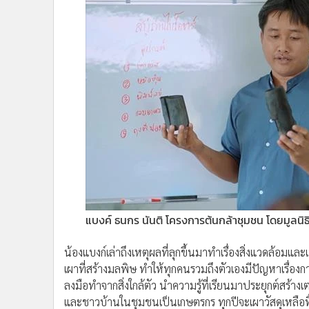
แบงค์ ธนกร นันติ โครงการต้นกล้าชุมชน โดยมูลนิธิ
น้องแบงก์เล่าถึงเหตุผลที่ลุกขึ้นมาทำเรื่องสิ่งแวดล้อม
เผาที่สร้างมลพิษ ทำให้ทุกคนรวมถึงตัวเองมีปัญหาเรื่องกา
ลงมือทำจากสิ่งใกล้ตัว นำความรู้ที่เรียนมาประยุกต์สร้
และชาวบ้านในชุมชนเป็นเกษตรกร ทุกปีจะเผาวัสดุเหลือทิ้
ต้นทุนต่ำ ทุกคนเข้าถึงได้ และการเผาจะได้ถ่านไบโอชาร์
สบู่จากถ่านไบโอชาร์ได้ด้วย กลายเป็นทางออกเรื่องสิ่งแว