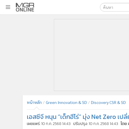
เลือกเครื่องมือท
•
หน้าหลัก
ค้นหา
•
ทันเหตุการณ์
Google
•
ภาคใต้
•
ภูมิภาค
MGR Onl
•
Online Section
ค้นหาขั
•
บันเทิง
•
ผู้จัดการรายวัน
•
คอลัมนิสต์
•
ละคร
•
CbizReview
•
Cyber BIZ
หน้าหลัก
Green Innovation & SD
Discovery CSR & SD
•
ผู้จัดกวน
เอสซีจี หนุน “เด็กฮีโร่” มุ่ง Net Zero เปล
•
Good health & Well-being
•
Green Innovation & SD
เผยแพร่:
10 ก.ค. 2568 14:43
ปรับปรุง:
10 ก.ค. 2568 14:43
โดย: 