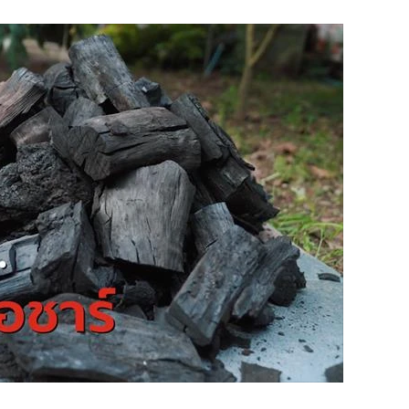
วยเต่า เพราะชอบสัตว์มาตั้งแต่เด็ก และรู้สึกสนิทกับธรรมชาติมา