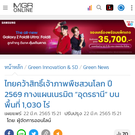
•
หน้าหลัก
•
ทันเหตุการณ์
•
ภาคใต้
•
ภูมิภาค
•
Online Section
หน้าหลัก
Green Innovation & SD
Green News
•
บันเทิง
•
ผู้จัดการรายวัน
ไทยคว้าสิทธิ์เจ้าภาพพืชสวนโลก ปี
•
คอลัมนิสต์
2569 กางแผนเนรมิต “อุดรธานี” บน
•
ละคร
พื้นที่ 1,030 ไร่
•
CbizReview
เผยแพร่:
22 มี.ค. 2565 15:21
ปรับปรุง:
22 มี.ค. 2565 15:21
•
Cyber BIZ
โดย: ผู้จัดการออนไลน์
•
ผู้จัดกวน
70