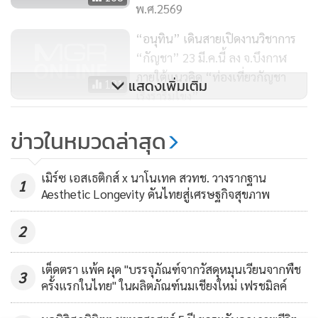
พ.ศ.2569
“อนุทิน” เดินสายเปิดงานวิชาการ
“กัญชา” 23 มี.ค.นี้ ลง จ.บึงกาฬ
ภายใต้แนวคิด “ท่องเที่ยวกัญชา
แสดงเพิ่มเติม
121
เริงร่าริมโขง”
“ศักดิ์สยาม” ถก "ทูตเวียดนาม" ดัน
ข่าวในหมวดล่าสุด
เปิดเดินเรือชายฝั่งเชื่อม 3 ประเทศ
1,127
เมิร์ซ เอสเธติกส์ x นาโนเทค สวทช. วางรากฐาน
1
Aesthetic Longevity ดันไทยสู่เศรษฐกิจสุขภาพ
2
เต็ดตรา แพ้ค ผุด "บรรจุภัณฑ์จากวัสดุหมุนเวียนจากพืช
3
ครั้งแรกในไทย" ในผลิตภัณฑ์นมเชียงใหม่ เฟรชมิลค์