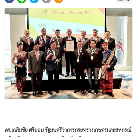
•
Good health & Well-being
•
Green Innovation & SD
•
Management & HR
•
MGR Live
•
Infographic
•
การเมือง
•
ท่องเที่ยว
•
กีฬา
•
ต่างประเทศ
•
Special Scoop
•
เศรษฐกิจ-ธุรกิจ
•
จีน
•
ชุมชน-คุณภาพชีวิต
•
อาชญากรรม
ดร.เฉลิมชัย ศรีอ่อน รัฐมนตรีว่าการกระทรวงเกษตรและสหกรณ์
•
Motoring