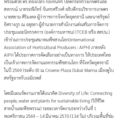
พร้อมด้วย ดร.ทองเปลว กองจันทร์ ปลัดกระทรวงเกษตรและ
•
เกม
สหกรณ์ นายระพีภัทร์ จันทรศรีวงศ์ อธิบดีกรมวิชาการเกษตร
•
วิทยาศาสตร์
นายสยาม ศิริมงคล ผู้ว่าราชการจังหวัดอุดรธานี และนายจิรุตถ์
•
SMEs
อิศรางกูร ณ อยุธยา ผู้อำนวยการสำนักงานส่งเสริมการจัดการ
•
หุ้น
ประชุมและนิทรรศการ (องค์การมหาชน) (TCEB หรือ สสปน.)
•
อินโดจีน
เข้าร่วมการประชุมสมาคมพืชสวนโลก(International
•
กองทุนรวม
Association of Horticultural Producers : AIPH) ภายหลัง
•
Celeb Online
AIPH ได้ประกาศการคัดเลือกอย่างเป็นทางการ ให้ประเทศไทย
•
Factcheck
เป็นเจ้าภาพการจัดงานมหกรรมพืชสวนโลก ที่จังหวัดอุดรธานี
•
ญี่ปุ่น
ในปี 2569 (ระดับ B) ณ Crowne Plaza Dubai Marina เมืองดูไบ
สหรัฐอาหรับเอมิเรตส์
•
News1
•
Gotomanager
โดยมีแผนจัดงานภายใต้แนวคิด Diversity of Life: Connecting
people, water and plants for sustainable living (วิถีชีวิต
สายน้ำและพืชพรรณ) ระยะเวลาจัดงานระหว่างวันที่ 1
พฤศจิกายน 2569 – 14 มีนาคม 2570 (134 วัน) บริเวณพื้นที่ชุ่ม