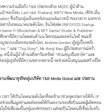
ยงานพัฒนาธุรกิจกลุ่มบริษัท T&B Media Global และ ประธาน
ือ CWT ให้เป็นโทเคนระดับโลกที่จะเข้ามาช่วยจุดประกายให้กับ IP
จะช่วยเพิ่มมูลค่าและต่อยอดให้กับผลงานของศิลปินและผู้ผลิตคอน
่ใช่เพียงแค่ในกลุ่มองค์กรขอเรา แต่จะเป็นโทเคนที่เชื่อมโยงกับ
งโอกาสร่วมกัน ทั้งยังเป็นการช่วยเพิ่มการใช้งาน หรือ use case
ครบวงจรและเต็มรูปแบบของ CWT และ ADOT แพลตฟอร์ม NFT นั้น
องออสเตรเลีย ที่มีผลงานและประสบการณ์ที่ได้รับการยอมรับใน
 IPs ที่ทั้งมีทั้งภาพยนตร์ ละคร แอนิเมชัน เพลง และเอ็นเทอร์
l Assets ซึ่งจะสร้างโอกาสให้กับศิลปินคอนเทนต์ ครีเอเตอร์ ผู้
์รูปแบบใหม่ๆ ผ่านการถือครอง CWT ในการจะได้รับสิทธิประโยชน์
้ง 6 เรื่อง สิทธิในการโหวตทิศทางของภาพยนตร์และแอนิเมชันใน
 NFT รวมถึงสิทธิพิเศษต่างๆ จาก SMO Live Platform และที่
เป็นเมกะโปรเจกต์ ของ T&B
งเป็นผู้เชี่ยวชาญด้าน Blockchain Technology ที่มีประสบการณ์
สากล มาร่วมสร้างแพลตฟอร์ม “ADOT” ซึ่งจะเป็นแพลตฟอร์ม