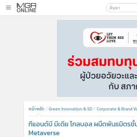
เลือกเครื่องมือท
•
หน้าหลัก
ค้นหา
•
ทันเหตุการณ์
Google
•
ภาคใต้
•
ภูมิภาค
MGR Onl
•
Online Section
ค้นหาขั
•
บันเทิง
•
ผู้จัดการรายวัน
•
คอลัมนิสต์
•
ละคร
•
CbizReview
•
Cyber BIZ
หน้าหลัก
Green Innovation & SD
Corporate & Brand V
•
ผู้จัดกวน
ทีแอนด์บี มีเดีย โกลบอล ผนึดพันธมิตรชั
•
Good health & Well-being
•
Green Innovation & SD
Metaverse