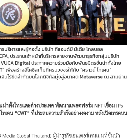
รบริหารและผู้ก่อตั้ง บริษัท ทีแอนด์บี มีเดีย โกลบอล
FA, ประธานเจ้าหน้าที่บริหารสายงานพัฒนาธุรกิจกลุ่มบริษัท
VUCA Digital ประกาศความร่วมมือกับพันธมิตรชั้นนำทั้งไทย
 เพื่อสร้างอีโคซิสเท็มที่ครบวงจรให้กับ “คราวน์ โทเคน”
ินไร้ขีดจำกัดบนโลกดิจิทัลมุ่งสู่อนาคต Metaverse ณ สามย่าน
ชั้นนำทั้งไทยและต่างประเทศ พัฒนาแพลตฟอร์ม NFT เชื่อม IPs
น์ โทเคน “CWT” ที่ประสบความสำเร็จอย่างงดงาม หลังเปิดเทรดบน
B Media Global Thailand) ผู้นำธุรกิจเอนเตอร์เทนเมนท์ชั้นนำ