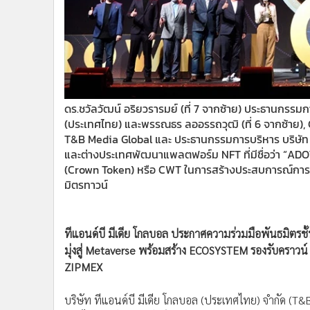
•
อินโดจีน
•
กองทุนรวม
•
Celeb Online
•
Factcheck
•
ญี่ปุ่น
•
News1
ดร.ชวัลวัฒน์ อริยวรารมย์ (ที่ 7 จากซ้าย) ประธานกรรมกา
(ประเทศไทย) และพรรณธร ลออรรถวุฒิ (ที่ 6 จากซ้าย), C
•
Gotomanager
T&B Media Global และ ประธานกรรมการบริหาร บริษัท 
และต่างประเทศพัฒนาแพลตฟอร์ม NFT ที่มีชื่อว่า “ADOT”
(Crown Token) หรือ CWT ในการสร้างประสบการณ์การเง
มิตรทาวน์
ทีแอนด์บี มีเดีย โกลบอล ประกาศความร่วมมือพันธมิตร
มุ่งสู่ Metaverse พร้อมสร้าง ECOSYSTEM รองรับคราว
ZIPMEX
บริษัท ทีแอนด์บี มีเดีย โกลบอล (ประเทศไทย) จำกัด (T&