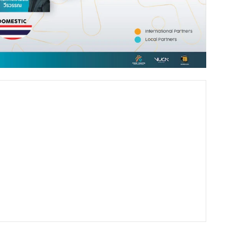
กาศความร่วมมือกับ T&B ประกอบด้วย MQDC ผู้นำด้าน
้นนำของไทย, Last Idol Thailand, BBTV New Media, เซิร์ช เอ็น
abin) ซึ่งเป็นกลุ่มเอ็นเทอร์เทนเมนต์แถวหน้าของวงการ นอกจาก
านการสื่อสารโทรคมนาคมระดับโลก, อินโฟเฟด (INFOFED) Startup
ำ Game Fi (Blockchain & NFT Game) Studio & Publisher
รศึกษาที่มีความโดดเด่นด้านนวัตกรรมและเทคโนโลยี ขณะที่
ชาญระบบบล็อกเชนระดับโลก, Andrew Gordon ผู้อยู่เบื้องหลัง
nc.” และ “Toy Story”, Mr. Kenji Xiao ผู้มีประสบการณ์คร่ำ
 หนึ่งในผู้นำด้านอสังหาริมทรัพย์ “สวนสนุกธีมพาร์ค” และ
ต่อกลุ่มธุรกิจที่มีความหลากหลายนี้ จะช่วยสนับสนุนและสร้างอีโค