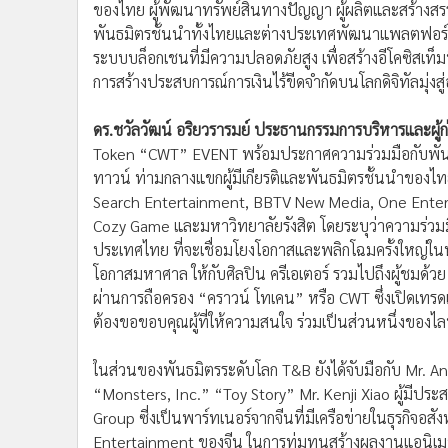
ของไทย ผู้พัฒนาทรัพย์สินทางปัญญา ผู้ผลิตและสร้างสร
พันธมิตรชั้นนำทั้งไทยและต่างประเทศพัฒนาแพลตฟอร์ม NF
ระบบบล็อกเชนที่มีความปลอดภัยสูง เพื่อสร้างอีโคซิสเท
การสร้างประสบการณ์การเงินไร้ขีดจำกัดบนโลกดิจิทัลมุ่ง
ดร.ชวัลวัฒน์ อริยวรารมย์ ประธานกรรมการบริหารและผู้ก่อ
Token “CWT” EVENT พร้อมประกาศความร่วมมือกับพันธม
ทาวน์ ท่ามกลางแขกผู้มีเกียรติและพันธมิตรชั้นนำของไ
Search Entertainment, BBTV New Media, One Enterpr
Cozy Game และมหาวิทยาลัยรังสิต โดยระบุว่าความร่วมม
ประเทศไทย ที่จะเชื่อมโยงโอกาสและพลิกโฉมครั้งใหญ่ในทุก
โอกาสมหาศาล ให้กับศิลปิน ครีเอเตอร์ รวมไปถึงผู้ชมด้
ผ่านการถือครอง “คราวน์ โทเคน” หรือ CWT ซึ่งเปิดเทรดเ
ต้องขอขอบคุณผู้ที่ให้ความสนใจ ร่วมเป็นส่วนหนึ่งของไลฟ์
ในส่วนของพันธมิตรระดับโลก T&B ยังได้จับมือกับ Mr. Andr
“Monsters, Inc.” “Toy Story” Mr. Kenji Xiao ผู้มีป
Group ซี่งเป็นพาร์ทเนอร์จากจีนที่มีเครือข่ายในธุรกิจอส
Entertainment ของจีน ในการทุ่มทุนสร้างผลงานแอนิเมชั