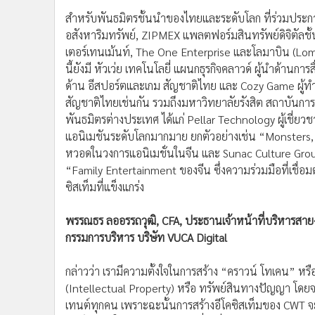
พรรณธร ลออรรถวุฒิ, CFA, ประธานเจ้าหน้าที่บริหารสา
กรรมการบริหาร บริษัท VUCA Digital
กล่าวว่า เรามีความตั้งใจในการสร้าง “คราวน์ โทเคน” หร
(Intellectual Property) หรือ ทรัพย์สินทางปัญญา โดย
เทนต์ทุกคน เพราะฉะนั้นการสร้างอีโคซิสเท็มของ CWT จะไม
พาร์ทเนอร์ในทุกอุตสาหกรรมเพื่อเพิ่มมูลค่ารวมถึงการสร้า
ของ CWT ให้กว้างขึ้นอีกด้วย โดยความเชื่อมต่ออย่าง
ทาง T&B เราได้พันธมิตรระดับโลก Pellar Technology ข
ระดับสากลมาร่วมพัฒนาอีกด้วย
แพลตฟอร์ม ADOT จะเชื่อม
เทนเมนต์ในรูปแบบต่างๆ มาสู่สินทรัพย์ดิจิทัล หรือ Digita
ผลิต รวมไปถึงผู้ชมที่จะมีส่วนร่วมและได้รับประสบการณ
ต่างๆ มากมาย ทั้งการรับ NFT Airdrop จากแอนิเมชั่นทั
เครือ T&B สิทธิในการร่วมเป็นส่วนหนึ่งของภาพยนตร์และ
สำคัญคือการมีส่วนร่วมใน “Translucia Metaverse” ซึ่ง
Mr. Roy Hui, Pellar Technology ประเทศออสเตรเลีย
ซึ่
และประสบความสำเร็จในการพัฒนาโปรเจกต์ NFT ระดับ