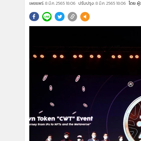
•
Management & HR
เผยแพร่:
8 มี.ค. 2565 18:06
ปรับปรุง:
8 มี.ค. 2565 18:06
โดย: ผ
•
MGR Live
•
Infographic
•
การเมือง
•
ท่องเที่ยว
•
กีฬา
•
ต่างประเทศ
•
Special Scoop
•
เศรษฐกิจ-ธุรกิจ
•
จีน
•
ชุมชน-คุณภาพชีวิต
•
อาชญากรรม
•
Motoring
•
เกม
•
วิทยาศาสตร์
•
SMEs
•
หุ้น