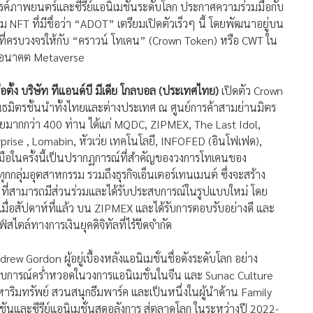
รค์ภาพยนตร์และซีรีย์แอนิเมชันระดับโลก ประกาศความร่วมมือกับ
T ที่มีชื่อว่า “ADOT” เตรียมเปิดตัวเร็วๆ นี้ โดยพัฒนาอยู่บน
็มที่ครบวงจรให้กับ “คราวน์ โทเคน” (Crown Token) หรือ CWT ใน
สู่อนาคต Metaverse
ตั้ง บริษัท ทีแอนด์บี มีเดีย โกลบอล (ประเทศไทย)
เปิดตัว Crown
ิตรชั้นนำทั้งไทยและต่างประเทศ ณ ศูนย์การค้าสามย่านมิตร
ทยมากกว่า 400 ท่าน ได้แก่ MQDC, ZIPMEX, The Last Idol,
ise , Lomabin, หัวเว่ย เทคโนโลยี, INFOFED (อินโฟเฟด),
ือในครั้งนี้เป็นปรากฏการณ์ที่สำคัญของวงการโทเคนของ
กลุ่มอุตสาหกรรม รวมถึงธุรกิจเอ็นเตอร์เทนเมนต์ ซึ่งจะสร้าง
วย ที่สามารถมีส่วนร่วมและได้รับประสบการณ์ในรูปแบบใหม่ โดย
มื่อสัปดาห์ที่แล้ว บน ZIPMEX และได้รับการตอบรับอย่างดี และ
สไตล์ทางการเงินยุคดิจิทัลที่ไร้ขีดจำกัด
ew Gordon ผู้อยู่เบื้องหลังแอนิเมชั่นชื่อดังระดับโลก อย่าง
ระสบการณ์คร่ำหวอดในวงการแอนิเมชั่นในจีน และ Sunac Culture
ังหาริมทรัพย์ สวนสนุกธีมพาร์ค และเป็นหนึ่งในผู้นำด้าน Family
นและซีรีย์แอนิเมชั่นสุดอลังการ สู่ตลาดโลก ในระหว่างปี 2022-