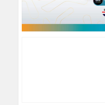
สำหรับพันธมิตรชั้นนำของไทยและระดับโลก ที่ร่วมประ
อสังหาริมทรัพย์, ZIPMEX แพลตฟอร์มสินทรัพย์ดิจิตัลชั
เตอร์เทนเม้นท์, The One Enterprise และโลมาบิน (Lom
นี้ยังมี หัวเว่ย เทคโนโลยี่ แผนกธุรกิจคลาวด์ ผู้นำด้
ด้าน อีสปอร์ตและเกม สัญชาติไทย และ Cozy Game ผู้ท
สัญชาติไทยเช่นกัน รวมถึงมหาวิทยาลัยรังสิต สถาบันกา
พันธมิตรต่างประเทศ ได้แก่ Pellar Technology ผู้เชี่ยว
แอนิเมชันระดับโลกมากมาย ยกตัวอย่างเช่น “Monsters, I
หวอดในวงการแอนิเมชั่นในจีน และ Sunac Culture Group
“Family Entertainment ของจีน ซึ่งความร่วมมือที่เชื่อม
ซิสเท็มที่แข็งแกร่ง