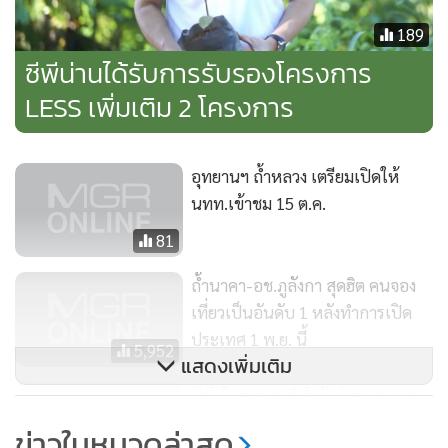
วรรคสี่)
189
ซีพีน่านได้รับการรับรองโครงการ
8) ร่างระเบียบกรมอุทยานแห่งชาติ สัตว์ป่า และพันธุ์พืช ว่าด้วย
LESS เพิ่มเติม 2 โครงการ
การเรียกเก็บและยกเว้นค่าบริการหรือค่าตอบแทนและอัตราค่า
บริการหรือค่าตอบแทนในการให้บริการและการอำนวยความ
สะดวกในเขตรักษาพันธุ์สัตว์ป่าและเขตห้ามล่าสัตว์ป่า พ.ศ. ....
อุทยานฯ ถ้ำหลวง เตรียมเปิดให้
(มาตรา 58 วรรคสอง)
นทท.เข้าชม 15 ต.ค.
81
ที่มา – กระทรวงทรัพยากรธรรมชาติและสิ่งแวดล้อม (ทส.)
ถ้ำนาคา-อช.ภูลังกา สุดฮิต คนจอง
เที่ยวเป็นอันดับ 1 หลังทำการเปิด
ประเทศ 1 พ.ย. นี้
5,952
แสดงเพิ่มเติม
ป่าไม้-ตชด.สนธิกำลังล่าขบวนการ
ไม้เถื่อนข้ามชาติ โค่นประดู่-ชิงชัน
ข่าวในหมวดล่าสุด