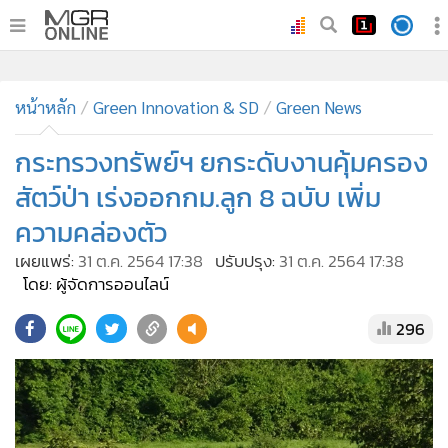
•
หน้าหลัก
•
หน้าหลัก
ทันเหตุการณ์
Green Innovation & SD
Green News
•
ภาคใต้
กระทรวงทรัพย์ฯ ยกระดับงานคุ้มครอง
•
ภูมิภาค
สัตว์ป่า เร่งออกกม.ลูก 8 ฉบับ เพิ่ม
•
Online Section
ความคล่องตัว
•
บันเทิง
เผยแพร่:
31 ต.ค. 2564 17:38
ปรับปรุง:
31 ต.ค. 2564 17:38
•
ผู้จัดการรายวัน
โดย: ผู้จัดการออนไลน์
•
คอลัมนิสต์
•
ละคร
296
•
CbizReview
•
Cyber BIZ
•
ผู้จัดกวน