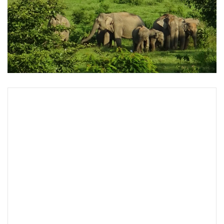
•
Good health & Well-being
•
Green Innovation & SD
•
Management & HR
•
MGR Live
•
Infographic
•
การเมือง
•
ท่องเที่ยว
•
กีฬา
•
ต่างประเทศ
•
Special Scoop
•
เศรษฐกิจ-ธุรกิจ
•
จีน
•
ชุมชน-คุณภาพชีวิต
•
อาชญากรรม
•
Motoring