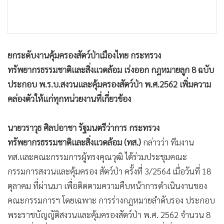
•
เกม
•
วิทยาศาสตร์
•
SMEs
•
หุ้น
ยกระดับงานคุ้มครองสัตว์ป่าเมืองไทย กระทรวง
ทรัพยากรธรรมชาติและสิ่งแวดล้อม เร่งออก กฎหมายลูก 8 ฉบับ
•
อินโดจีน
ประกอบ พ.ร.บ.สงวนและคุ้มครองสัตว์ป่า พ.ศ.2562 เพิ่มความ
•
กองทุนรวม
คล่องตัวให้แก่ทุกหน่วยงานที่เกี่ยวข้อง
•
Celeb Online
•
Factcheck
นายวราวุธ ศิลปอาชา รัฐมนตรีว่าการ กระทรวง
•
ญี่ปุ่น
ทรัพยากรธรรมชาติและสิ่งแวดล้อม (ทส.)
กล่าวว่า ทีมงาน
•
News1
ทส.และคณะกรรมการผู้ทรงคุณวุฒิ ได้ร่วมประชุมคณะ
•
Gotomanager
กรรมการสงวนและคุ้มครอง สัตว์ป่า ครั้งที่ 3/2564 เมื่อวันที่ 18
ตุลาคม ที่ผ่านมา เพื่อติดตามความคืบหน้าการดำเนินงานของ
คณะกรรมการฯ โดยเฉพาะ การร่างกฎหมายลำดับรอง ประกอบ
พระราชบัญญัติสงวนและคุ้มครองสัตว์ป่า พ.ศ. 2562 จำนวน 8