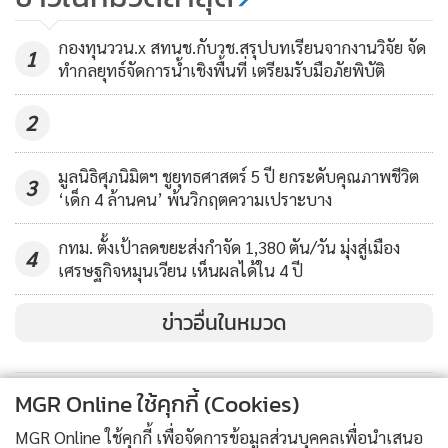
“ภูสอยดาว” ขนเข้าลาวชั่งขาย
364
นายทุนเป็นกิโลฯ
กองทุนววน.x สทนช.กับวช.สรุปบทเรียนจากงานวิจัย จัด
1
ทำกลยุทธ์จัดการน้ำเชิงพื้นที่ เตรียมรับมือภัยพิบัติ
2
มูลนิธิศุภนิมิตฯ ชูยุทธศาสตร์ 5 ปี ยกระดับคุณภาพชีวิต
3
‘เด็ก 4 ล้านคน’ พ้นวิกฤตความเปราะบาง
กทม. ตั้งเป้าลดขยะส่งกำจัด 1,380 ตัน/วัน มุ่งสู่เมือง
4
เศรษฐกิจหมุนเวียน เห็นผลได้ใน 4 ปี
ข่าวอื่นในหมวด
MGR Online ใช้คุกกี้ (Cookies)
MGR Online ใช้คุกกี้ เพื่อจัดการข้อมูลส่วนบุคคลเพื่อนำเสนอ