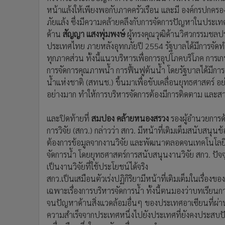
หน้าแล้งให้เพียงพอกับภาคครัวเรือน และมี องค์กรปกครองส
ภัยแล้ง ซึ่งมีความคล้ายคลึงกับการจัดการปัญหาในประเ
ด้าน
สัญญา แสงพุ่มพงษ์
ผู้ทรงคุณวุฒิด้านวิศวกรรมชล
ประเทศไทย ภายหลังอุทกภัยปี 2554 รัฐบาลได้มีการจัดทำ
ทุกภาคส่วน ทั้งนี้แนวบริหารเพื่อการอุปโภคบริโภค การเ
การจัดการคุณภาพน้ำ การฟื้นฟูต้นน้ำ โดยรัฐบาลได้มีกา
น้ำแห่งชาติ (สทนช.) ขึ้นมาเพื่อขับเคลื่อนยุทธศาสตร์
อย่างมาก ทำให้การบริหารจัดการต้องมีการติดตาม และส
และปิดท้ายที่
สมปอง คล้ายหนองสรวง
รองผู้อำนวยการด
การวิจัย (สกว.) กล่าวว่า สกว. มีหน้าที่เติมเต็มสนับสน
ต้องการข้อมูลจากงานวิจัย และพัฒนาตลอดจนเทคโนโลยี
จัดการน้ำ โดยยุทธศาสตร์การสนับสนุนงานวิจัย สกว. ปัจจ
เป็นงานวิจัยที่ใช้ประโยชน์ได้จริง
สกว.เป็นเสมือนตัวเร่งปฏิกิริยามีหน้าที่เติมเต็มในเรื่อ
เฉพาะเรื่องการบริหารจัดการน้ำ ทั้งนี้ตนมองว่าบทเรียนก
จนปัญหาด้านสิ่งแวดล้อมอื่นๆ ของประเทศอาเซียนที่ผ่านม
ความสำเร็จจากประเทศหนึ่งไปยังประเทศที่ยังคงประสบปั