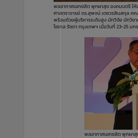
•
อินโดจีน
พลอากาศเอกชลิต พุกผาสุข องคมนตรี ให้เ
ศาสตราจารย์ ดร.สุพจน์ เตชวรสินสกุล ค
•
กองทุนรวม
พร้อมด้วยผู้บริหารระดับสูง นักวิจัย นักว
•
Celeb Online
โซเทล รัชดา กรุงเทพฯ เมื่อวันที่ 23-25 มก
•
Factcheck
•
ญี่ปุ่น
•
News1
•
Gotomanager
พลอากาศเอกชลิต พุกผาสุ