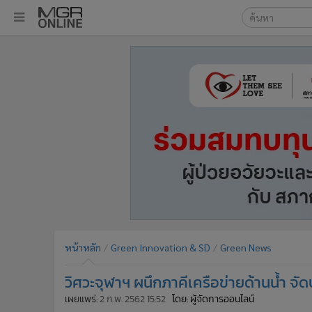
เลือกเครื่องมือท
•
หน้าหลัก
ค้นหา
•
ทันเหตุการณ์
Google
•
ภาคใต้
•
ภูมิภาค
MGR Onl
•
Online Section
ค้นหาขั
•
บันเทิง
•
ผู้จัดการรายวัน
•
คอลัมนิสต์
•
ละคร
•
CbizReview
•
Cyber BIZ
หน้าหลัก
Green Innovation & SD
Green News
•
ผู้จัดกวน
วิศวะจุฬาฯ ผนึกภาคีเครือข่ายด้านน้ำ จั
•
Good health & Well-being
•
Green Innovation & SD
เผยแพร่:
2 ก.พ. 2562 15:52
โดย: ผู้จัดการออนไลน์