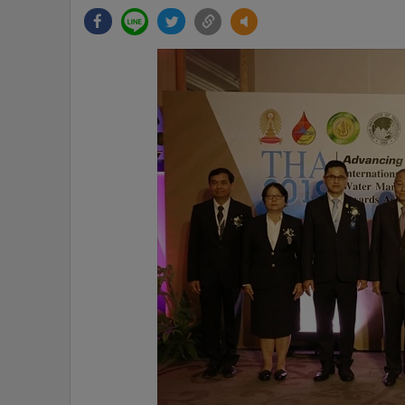
•
Management & HR
•
MGR Live
•
Infographic
•
การเมือง
•
ท่องเที่ยว
•
กีฬา
•
ต่างประเทศ
•
Special Scoop
•
เศรษฐกิจ-ธุรกิจ
•
จีน
•
ชุมชน-คุณภาพชีวิต
•
อาชญากรรม
•
Motoring
•
เกม
•
วิทยาศาสตร์
•
SMEs
•
หุ้น