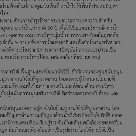
่วนท้องถิ่นเข้ามาดูแลในพื้นที่ ส่งน้ำไปให้พื้นที่ประสบปัญหา
ทศไทย
ประทาน ด้านการบำรุงรักษา กรมชลประทาน กล่าวว่า สำหรับ
ยุทธศาสตร์น้ำแห่งชาติ 20 ปี เพื่อใช้เป็นแผนบริหารจัดการน้ำ
กษตร-อุตสาหกรรม การบริหารลุ่มน้ำ การบรรเทา-ป้องกันอุทกภัย
รผลักดัน พ.ร.บ.ทรัพยากรน้ำแห่งชาติ และตั้งสำนักงานทรัพยากร
 อย่างไรก็ตามเนื่องจากสภาพอากาศปัจจุบันมีความแปรปรวนเป็น
ามารถปรับการบริหารได้อย่างสอดคล้องกับสถานการณ์
้านการวิจัยพื้นฐานและพัฒนานักวิจัย สำนักงานกองทุนสนับสนุน
ุนข้อมูลจากงานวิจัยให้ทุกภาคส่วน โดยเฉพาะผู้กำหนดนโยบายที่
และนวัตกรรมที่เข้ามาช่วยส่งเสริมและพัฒนาด้านการบริหาร
ุบันมุ่งเน้นการหนุนเสริมงานวิจัยที่สร้างผลกระทบกับสังคม และ
งของสนับสนุนองค์ความรู้เทคโนโลยี และงานวิจัยให้ทุกภาคส่วน โดย
ารแก้ปัญหาด้านการแก้ปัญหาด้านน้ำที่เกี่ยวข้องกับภัยพิบัติ ตลอด
ามีการแลกเปลี่ยนเรียนรู้ร่วมกันบ้างแล้ว แต่ยังต้องถอดบทเรียน
ญหาในลักษณะเดียวกันอย่างเป็นรูปธรรม โดยให้งานวิจัยเป็น