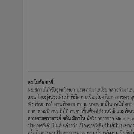
ดร.โมฮัด ซากี้
ผอ.สถาบันวิจัยอุทกวิทยา ประเทศมาเลเซีย กล่าวว่ามาเล
แผน โดยมุ่งประเด็นน้ำที่มีความเชื่อมโยงกับภาคเกษตร อุ
ฟังก์ชันการทำงานที่หลากหลาย นอกจากนี้ในกรณีเกิดส
อากาศ จะมีการปฏิบัติการยากขึ้นต้องใช้งานวิจัยและพั
ส่วน
ศาสตราจารย์ อลัน มิลาโน
นักวิชาการจาก Mindanao 
ประเทศฟิลิปปินส์ กล่าวว่า เนื่องจากฟิลิปปินส์มีประชา
ครั้ง ก็จะประสบปัญหาการขาดแคลนน้ำ พลังงาน จึงเกิด