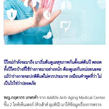
•
Good health & Well-being
•
Green Innovation & SD
•
Management & HR
•
MGR Live
•
Infographic
•
การเมือง
•
ท่องเที่ยว
•
กีฬา
•
ต่างประเทศ
ปีใหม่กำลังจะมาถึง มาเริ่มต้นดูแลสุขภาพกันตั้งแต่ต้นปี ตลอด
•
Special Scoop
ทั้งปีใครบ้างที่ใช้ร่างกายมาอย่างหนัก ต้องดูแลกันหน่อยนะคะ
•
เศรษฐกิจ-ธุรกิจ
แม้ว่าร่างกายจะปกติดีแต่ไม่ควรประมาท เหมือนคำพูดที่ว่า ไม่
•
จีน
เป็นไรใช่ว่าปลอดภัย
•
ชุมชน-คุณภาพชีวิต
พญ.กฤดากร เกษรคำ
จาก Addlife Anti-Aging Medical Center
•
อาชญากรรม
ชั้น 2 ไลฟ์เซ็นเตอร์ (คิวเฮ้าส์ ลุมพินี) มาให้ข้อมูลเรื่องการตรวจ
•
Motoring