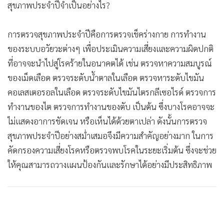
สุขภาพประจำปีจำเป็นอย่างไร?
•
เกม
•
วิทยาศาสตร์
การตรวจสุขภาพประจำปีคือการตรวจเช็คร่างกาย การทำงาน
•
SMEs
ของระบบอวัยวะต่างๆ เพื่อประเมินความเสี่ยงและความผิดปกติ
•
หุ้น
ที่อาจจะนำไปสู่โรคร้ายในอนาคตได้ เช่น ตรวจหาความสมบูรณ์
•
อินโดจีน
ของเม็ดเลือด ตรวจระดับน้ำตาลในเลือด ตรวจหาระดับไขมัน
•
กองทุนรวม
คอเลสเตอรอลในเลือด ตรวจระดับไขมันไตรกลีเซอไรด์ ตรวจการ
•
Celeb Online
ทำงานของไต ตรวจการทำงานของตับ เป็นต้น ซึ่งบางโรคอาจจะ
•
Factcheck
ไม่แสดงอาการชัดเจน หรือเห็นได้ด้วยตาเปล่า ดังนั้นการตรวจ
•
ญี่ปุ่น
สุขภาพประจำปีอย่างสม่ำเสมอจึงมีความสำคัญอย่างมาก ในการ
•
News1
คัดกรองความเสี่ยงโรคหรือตรวจพบโรคในระยะเริ่มต้น ซึ่งจะช่วย
•
Gotomanager
ให้คุณสามารถวางแผนป้องกันและรักษาได้อย่างมีประสิทธิภาพ