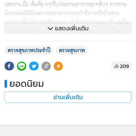
รสหวาน มัน เค็มจัด การรับประทานอาหารสุกๆดิบๆ การทาน
ผักและผลไม้น้อยลง และขาดการออกกำลังกายที่สม่ำเสมอ
นอกจากนี้ยังมีภาวะเครียดสะสม พฤติกรรมการสูบบุหรี่ และดื่ม
แสดงเพิ่มเติม
เครื่องดื่มแอลกอฮอล์ เป็นต้น การมีพฤติกรรมสุขภาพที่ไม่ถูก
ต้องดังกล่าวนี้ มักส่งผลให้หลายคนเจ็บป่วยและเสียชีวิตก่อนวัย
อันควร ฉะนั้นการตรวจสุขภาพประจำปีจะช่วยลดความเสี่ยงใน
ตรวจสุขภาพประจำปี
ตรวจสุขภาพ
การเกิดโรคร้ายแรง ซึ่งอาจมีค่าใช้จ่ายในการรักษาสูงและยังใช้
209
เวลานานอีกด้วย
ยอดนิยม
•พันธุกรรมเสี่ยง
หลายต่อหลายครั้งที่เรามักคิดว่าร่างกายของเราแข็งแรงดี ไม่มี
อ่านเพิ่มเติม
โรคหรืออาการผิดปกติที่แสดงให้เห็น โรคทางพันธุกรรม
(Genetic Disorders) คือ โรคที่เกิดจากความผิดปกติใน
พันธุกรรม หรือเกิดขึ้นในโครโมโซม ซึ่งสามารถถ่ายทอดภายใน
ครอบครัวจากรุ่นสู่รุ่นได้ เช่น โรคมะเร็ง เบาหวาน โรคหัวใจ โร
คอัลไซเมอร์ เป็นต้น การตรวจสุขภาพอย่างสม่ำเสมอจึงเป็นอีก