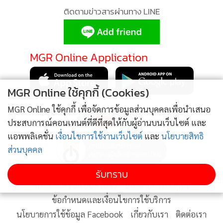
ติดตามข่าวสารผ่านทาง LINE
ทางเลือกในการดูแลสุขภาพ ป้องกันการเกิดโรค และเข้าถึงการ
รักษาได้ในระยะเริ่มต้น
MGR Online Application
ทุกวัยควรได้รับการตรวจสุขภาพประจำปี เพื่อประเมินความเสี่ยง
และป้องกันโอกาสในการเกิดโรคร้ายแรง ซึ่งในแต่ละช่วงอายุจะมี
การตรวจที่แตกต่างไป เช่น ผู้หญิงที่มีอายุ 30 ปีขึ้นไป ควรตรวจ
MGR Online ใช้คุกกี้ (Cookies)
มะเร็งปากมดลูก และเมื่ออายุถึง 40 ปีขึ้นไปต้องเข้ารับการตรวจ
ติดตาม MGR Online
MGR Online ใช้คุกกี้ เพื่อจัดการข้อมูลส่วนบุคคลเพื่อนำเสนอ
มะเร็งเต้านมอย่างน้อยปีละ 1 ครั้ง และสำหรับผู้ชายและผู้หญิงที่
ประสบการณ์คอนเทนต์ที่ดีที่สุดให้กับผู้อ่านบนเว็บไซต์ และ
มี อายุเกิน 45 ปี ควรส่องกล้องลำไส้ใหญ่ทุก 5 ปี เป็นต้น
แอพพลิเคชั่น
เงื่อนไขการใช้งานเว็บไซต์
และ
นโยบายสิทธิ
ส่วนบุคคล
รับทราบ
นโยบายความเป็นส่วนตัว
นโยบายการใช้คุกกี้
ข้อกำหนดและเงื่อนไขการใช้บริการ
นโยบายการใช้ข้อมูล Facebook
เกี่ยวกับเรา
ติดต่อเรา