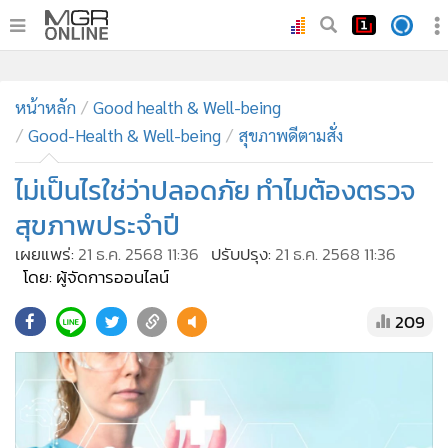
•
หน้าหลัก
•
หน้าหลัก
ทันเหตุการณ์
Good health & Well-being
Good-Health & Well-being
สุขภาพดีตามสั่ง
•
ภาคใต้
•
ภูมิภาค
ไม่เป็นไรใช่ว่าปลอดภัย ทำไมต้องตรวจ
•
Online Section
สุขภาพประจำปี
•
บันเทิง
เผยแพร่:
21 ธ.ค. 2568 11:36
ปรับปรุง:
21 ธ.ค. 2568 11:36
•
ผู้จัดการรายวัน
โดย: ผู้จัดการออนไลน์
•
คอลัมนิสต์
209
•
ละคร
•
CbizReview
•
Cyber BIZ
•
ผู้จัดกวน