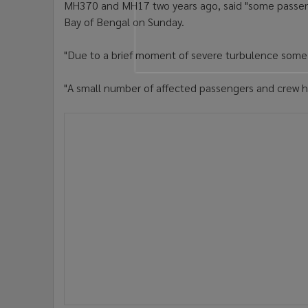
MH370 and MH17 two years ago, said "some passeng
•
อินโดจีน
Bay of Bengal on Sunday.
•
กองทุนรวม
•
Celeb Online
"Due to a brief moment of severe turbulence some pa
•
Factcheck
•
ญี่ปุ่น
"A small number of affected passengers and crew h
•
News1
•
Gotomanager