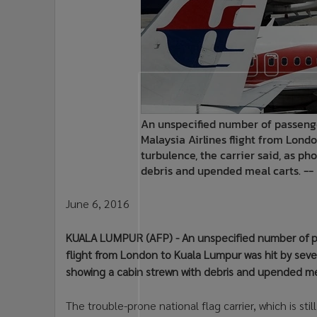
•
Management & HR
•
MGR Live
•
Infographic
•
การเมือง
•
ท่องเที่ยว
•
กีฬา
•
ต่างประเทศ
An unspecified number of passeng
•
Special Scoop
Malaysia Airlines flight from Lond
turbulence, the carrier said, as p
•
เศรษฐกิจ-ธุรกิจ
debris and upended meal carts. --
•
จีน
•
ชุมชน-คุณภาพชีวิต
June 6, 2016
•
อาชญากรรม
•
Motoring
KUALA LUMPUR (AFP) - An unspecified number of pa
•
เกม
flight from London to Kuala Lumpur was hit by seve
•
วิทยาศาสตร์
showing a cabin strewn with debris and upended me
•
SMEs
The trouble-prone national flag carrier, which is sti
•
หุ้น