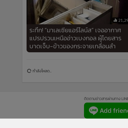
21,2
ระทึก! “มาเลเซียแอร์ไลน์ส” เจออากาศ
แปรปรวนเหนืออ่าวเบงกอล ผู้โดยสาร
บาดเจ็บ-ข้าวของกระจายเกลื่อนลำ
ติดตามข่าวสารผ่านทาง LIN