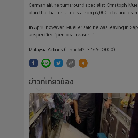
German airline turnaround specialist Christoph Muel
plan that has entailed slashing 6,000 jobs and drama
In April, however, Mueller said he was leaving in Se
unspecified "personal reasons".
Malaysia Airlines (isin = MYL3786OO000)
ข่าวที่เกี่ยวข้อง