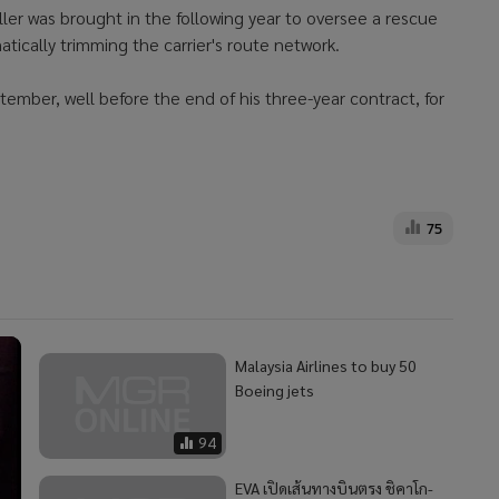
ler was brought in the following year to oversee a rescue
tically trimming the carrier's route network.
ptember, well before the end of his three-year contract, for
75
Malaysia Airlines to buy 50
Boeing jets
94
EVA เปิดเส้นทางบินตรง ชิคาโก-