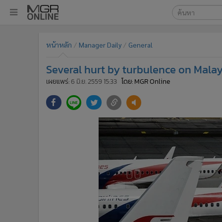
เลือกเครื่องมือท
•
หน้าหลัก
หน้าหลัก
Manager Daily
General
ค้นหา
•
ทันเหตุการณ์
Google
•
ภาคใต้
Several hurt by turbulence on Malays
•
ภูมิภาค
MGR Onl
เผยแพร่:
6 มิ.ย. 2559 15:33
โดย: MGR Online
•
Online Section
ค้นหาขั
•
บันเทิง
•
ผู้จัดการรายวัน
•
คอลัมนิสต์
•
ละคร
•
CbizReview
•
Cyber BIZ
•
ผู้จัดกวน
•
Good health & Well-being
•
Green Innovation & SD