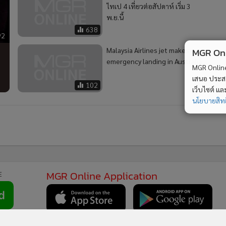
ไทเป 4 เที่ยวต่อสัปดาห์ เริ่ม 3
พ.ย.นี้
638
92
Malaysia Airlines jet makes
MGR Onli
emergency landing in Australia
MGR Online 
เสนอ ประสบก
102
เว็บไซต์ แ
นโยบายสิทธ
MGR Online Application
E