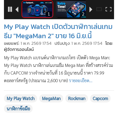
•
Good health & Well-being
•
Green Innovation & SD
7
1
2
•
Management & HR
My Play Watch เปิดตัวนาฬิกาเล่นเกม
•
MGR Live
•
Infographic
ธีม "MegaMan 2" ขาย 16 มิ.ย.นี้
•
การเมือง
เผยแพร่:
1 พ.ค. 2569 17:54
ปรับปรุง:
1 พ.ค. 2569 17:54
โดย:
ผู้จัดการออนไลน์
•
ท่องเที่ยว
•
กีฬา
My Play Watch แบรนด์นาฬิกาเกมเรโทร เปิดตัว Mega Man:
My Play Watch นาฬิกาเล่นเกมธีม Mega Man ที่สร้างสรรค์ร่วม
•
ต่างประเทศ
กับ CAPCOM วางจำหน่ายวันที่ 16 มิถุนายนนี้ ราคา 79.99
•
Special Scoop
ดอลลาร์สหรัฐ (ประมาณ 2,600 บาท)
รายละเอียด...
•
เศรษฐกิจ-ธุรกิจ
•
จีน
•
ชุมชน-คุณภาพชีวิต
My Play Watch
MegaMan
Rockman
Capcom
•
อาชญากรรม
นาฬิกาข้อมือ
•
Motoring