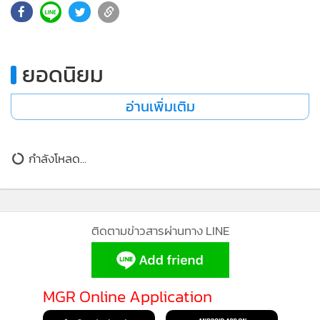
347
•
เกม
•
วิทยาศาสตร์
•
SMEs
ยอดนิยม
•
หุ้น
•
อินโดจีน
อ่านเพิ่มเติม
•
กองทุนรวม
•
Celeb Online
กำลังโหลด...
•
Factcheck
•
ญี่ปุ่น
•
News1
ติดตามข่าวสารผ่านทาง LINE
•
Gotomanager
MGR Online Application