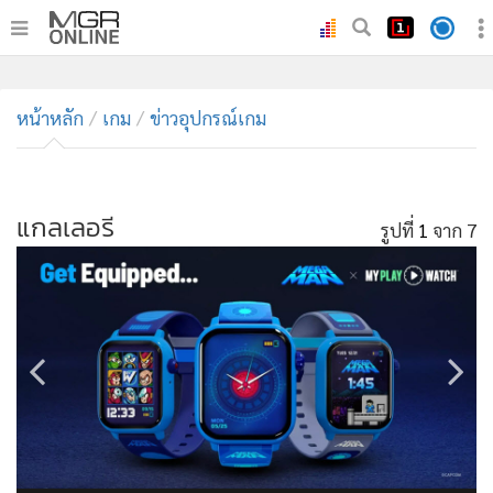
•
หน้าหลัก
•
หน้าหลัก
ทันเหตุการณ์
เกม
ข่าวอุปกรณ์เกม
•
ภาคใต้
•
ภูมิภาค
•
แกลเลอรี
Online Section
รูปที่
1
จาก 7
•
บันเทิง
•
ผู้จัดการรายวัน
•
คอลัมนิสต์
•
ละคร
•
CbizReview
•
Cyber BIZ
•
ผู้จัดกวน