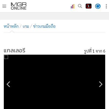
•
หน้าหลัก
•
หน้าหลัก
ทันเหตุการณ์
เกม
ข่าวเกมมือถือ
•
ภาคใต้
•
ภูมิภาค
•
แกลเลอรี
Online Section
รูปที่
1
จาก 6
•
บันเทิง
•
ผู้จัดการรายวัน
•
คอลัมนิสต์
•
ละคร
•
CbizReview
•
Cyber BIZ
•
ผู้จัดกวน