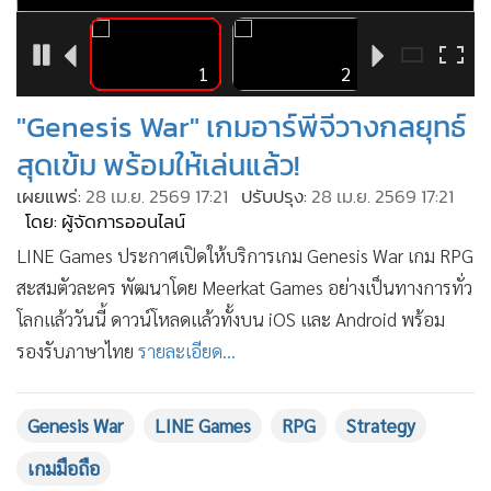
•
Good health & Well-being
•
Green Innovation & SD
•
Management & HR
6
1
2
•
MGR Live
"Genesis War" เกมอาร์พีจีวางกลยุทธ์
•
Infographic
สุดเข้ม พร้อมให้เล่นแล้ว!
•
การเมือง
เผยแพร่:
28 เม.ย. 2569 17:21
ปรับปรุง:
28 เม.ย. 2569 17:21
•
ท่องเที่ยว
โดย: ผู้จัดการออนไลน์
•
กีฬา
LINE Games ประกาศเปิดให้บริการเกม Genesis War เกม RPG
•
ต่างประเทศ
สะสมตัวละคร พัฒนาโดย Meerkat Games อย่างเป็นทางการทั่ว
•
Special Scoop
โลกแล้ววันนี้ ดาวน์โหลดแล้วทั้งบน iOS และ Android พร้อม
•
เศรษฐกิจ-ธุรกิจ
รองรับภาษาไทย
รายละเอียด...
•
จีน
•
ชุมชน-คุณภาพชีวิต
Genesis War
LINE Games
RPG
Strategy
•
อาชญากรรม
เกมมือถือ
•
Motoring