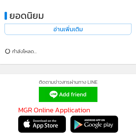
•
เกม
ยอดนิยม
•
วิทยาศาสตร์
•
SMEs
อ่านเพิ่มเติม
•
หุ้น
•
อินโดจีน
กำลังโหลด...
•
กองทุนรวม
•
Celeb Online
•
Factcheck
•
ญี่ปุ่น
ติดตามข่าวสารผ่านทาง LINE
•
News1
•
Gotomanager
MGR Online Application