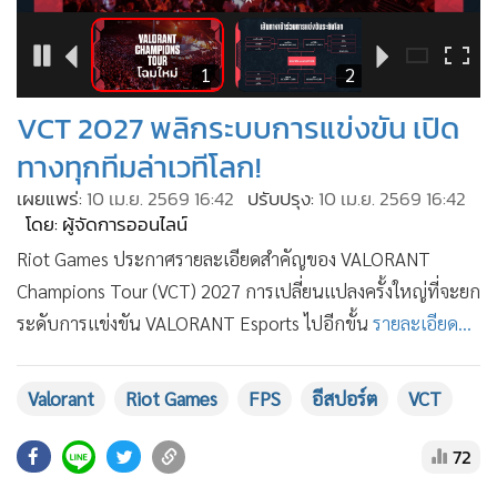
•
Good health & Well-being
•
Green Innovation & SD
•
Management & HR
6
1
2
•
MGR Live
VCT 2027 พลิกระบบการแข่งขัน เปิด
•
Infographic
ทางทุกทีมล่าเวทีโลก!
•
การเมือง
เผยแพร่:
10 เม.ย. 2569 16:42
ปรับปรุง:
10 เม.ย. 2569 16:42
•
ท่องเที่ยว
โดย: ผู้จัดการออนไลน์
•
กีฬา
Riot Games ประกาศรายละเอียดสำคัญของ VALORANT
•
ต่างประเทศ
Champions Tour (VCT) 2027 การเปลี่ยนแปลงครั้งใหญ่ที่จะยก
•
Special Scoop
ระดับการแข่งขัน VALORANT Esports ไปอีกขั้น
รายละเอียด...
•
เศรษฐกิจ-ธุรกิจ
•
จีน
Valorant
Riot Games
FPS
อีสปอร์ต
VCT
•
ชุมชน-คุณภาพชีวิต
•
อาชญากรรม
72
•
Motoring