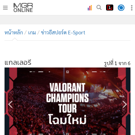
•
หน้าหลัก
•
หน้าหลัก
ทันเหตุการณ์
เกม
ข่าวอีสปอร์ต E-Sport
•
ภาคใต้
•
ภูมิภาค
•
แกลเลอรี
Online Section
รูปที่
1
จาก 6
•
บันเทิง
•
ผู้จัดการรายวัน
•
คอลัมนิสต์
•
ละคร
•
CbizReview
•
Cyber BIZ
•
ผู้จัดกวน