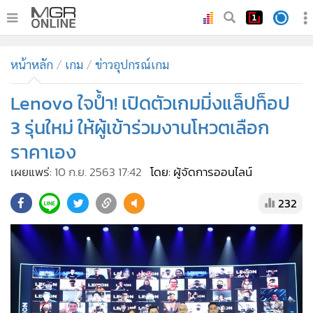
•
หน้าหลัก
หน้าหลัก
เกม
ข่าวอุปกรณ์เกม
•
ทันเหตุการณ์
•
Lenovo ใจป้ำ! เปิดตัวเกมมิ่งแล็ปท็อป
ภาคใต้
•
ภูมิภาค
3 รุ่นใหม่ ให้ผู้เข้าร่วมงานโหวตเลือก
•
Online Section
ราคาเอง
•
บันเทิง
เผยแพร่:
10 ก.ย. 2563 17:42
โดย: ผู้จัดการออนไลน์
•
ผู้จัดการรายวัน
232
•
คอลัมนิสต์
•
ละคร
•
CbizReview
•
Cyber BIZ
•
ผู้จัดกวน