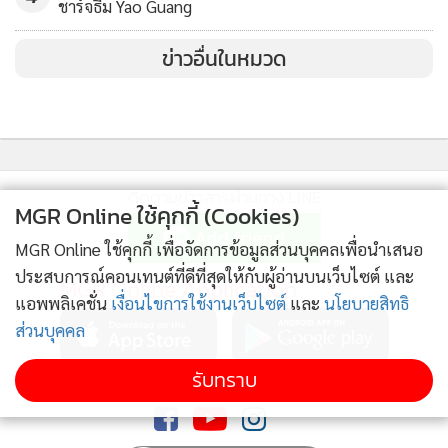
ชาร์จธีม Yao Guang
เหลือเชื่อ บนคีย์บอร์ด Lenovo Legion TrueStrike keyboard
ที่ออกแบบมาให้แป้นพิมพ์โค้งรับกับนิ้วมือได้อย่างพอดี มา
ข่าวอื่นในหมวด
พร้อมไฟ RGB แบบ 4 โซน ระบบ 100% anti-ghosting และ
สวิตช์ soft landing เพื่อความแม่นยำในการกด จึงทำให้การเล่น
เกมลื่นไหลยิ่งขึ้น เสริมด้วยระบบ Rapid Charge Pro ช่วยเติม
พลังแบตเตอรี่ให้เต็มในเวลาอันรวดเร็ว
ติดตามข่าวสารผ่านทาง LINE
MGR Online ใช้คุกกี้ (Cookies)
ผลักดันประสิทธิภาพขึ้นไปอีกขั้น – Lenovo Legion Tower 5
MGR Online ใช้คุกกี้ เพื่อจัดการข้อมูลส่วนบุคคลเพื่อนำเสนอ
Lenovo Legion Tower 5 ใหม่ มาพร้อมตัวเลือกเดสก์ท็อป
ประสบการณ์คอนเทนต์ที่ดีที่สุดให้กับผู้อ่านบนเว็บไซต์ และ
MGR Online Application
โปรเซสเซอร์สูงสุด AMD Ryzen 7 3700X ที่ยกระดับ
แอพพลิเคชั่น
เงื่อนไขการใช้งานเว็บไซต์
และ
นโยบายสิทธิ
ประสิทธิภาพของการโอเวอร์คล็อกให้เหนือความคาดหมาย และ
ส่วนบุคคล
ตัวเลือกจีพียูสูงสุด NVIDIA GeForce RTX 2060 เพื่อเฟรมเรทที่
เร็วเป็นพิเศษ ตอบรับการใช้งานหน้าจอที่มีความละเอียดสูงถึง
รับทราบ
ติดตาม MGR Online
ระดับ 4K ตัวเครื่องเหมาะเป็นอย่างยิ่งสำหรับเกมเมอร์ที่ชอบเล่น
เกมที่ต้องอาศัยการโอเวอร์คล็อกเพื่อเสริมประสิทธิภาพในราคา