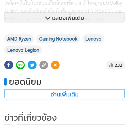
เพลิดเพลินไปกับระบบเสียงอันคมชัด จากลำโพงคู่ระบบ Dolby
Audio™ และตัวเลือกตัวจัดเก็บข้อมูลสูงสุด 1TB PCIe SSD และ
แสดงเพิ่มเติม
ตัวเลือกหน่วยความจำสูงสุด 16 GB 3200 MHz DDR4
ตัวเครื่องมาพร้อมกับ Intelligent Cooling ระบบระบายความ
AMD Ryzen
Gaming Notebook
Lenovo
ร้อนอัจฉริยะ ผ่านโปรแกม Lenovo Q-Control 3.0 เพื่อการ
Lenovo Legion
เปลี่ยนโหมดอย่างมีประสิทธิภาพ และระบบ Rapid Charge
ชาร์จเร็ว แรง ให้อายุการใช้งานแบตเตอรี่นานถึง 7 ชั่วโมง โดด
232
เด่นด้วยคีย์บอร์ดแบบ backlit สีฟ้า ปุ่มกดให้ความลึกได้ถึง 1.5
มม. โดดเด่นด้วยเฉดสี Onyx Black ดำสะท้อนแสง นอกจากนี้ยัง
ยอดนิยม
มีโปรแกรม Lenovo Vantage ให้ผู้ใช้งานควบคุม และเปรียบ
อ่านเพิ่มเติม
เทียบการตั้งค่าฮาร์ดแวร์ของเกม และแอปได้ในที่เดียว เพื่อความ
พร้อมสำหรับการต่อสู้ในทุกเกม
ข่าวที่เกี่ยวข้อง
ตอบโจทย์ คุ้มค่าเกินความต้องการ – Lenovo Legion 5
Lenovo Legion 5 ใหม่ มาในดีไซน์มินิมอลเรียบง่าย แต่ภายใน