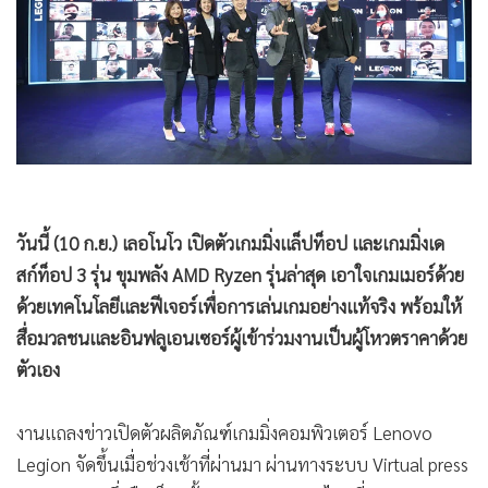
•
Good health & Well-being
•
Green Innovation & SD
•
Management & HR
•
MGR Live
•
Infographic
•
การเมือง
•
ท่องเที่ยว
•
กีฬา
วันนี้ (10 ก.ย.) เลอโนโว เปิดตัวเกมมิ่งแล็ปท็อป และเกมมิ่งเด
•
ต่างประเทศ
สก์ท็อป 3 รุ่น ขุมพลัง AMD Ryzen รุ่นล่าสุด เอาใจเกมเมอร์ด้วย
•
Special Scoop
ด้วยเทคโนโลยีและฟีเจอร์เพื่อการเล่นเกมอย่างแท้จริง พร้อมให้
•
เศรษฐกิจ-ธุรกิจ
สื่อมวลชนและอินฟลูเอนเซอร์ผู้เข้าร่วมงานเป็นผู้โหวตราคาด้วย
ตัวเอง
•
จีน
•
ชุมชน-คุณภาพชีวิต
งานแถลงข่าวเปิดตัวผลิตภัณฑ์เกมมิ่งคอมพิวเตอร์ Lenovo
•
อาชญากรรม
Legion จัดขึ้นเมื่อช่วงเช้าที่ผ่านมา ผ่านทางระบบ Virtual press
•
Motoring