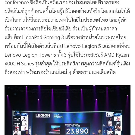
conference ซึ่งถือเป็นครั้งแรกของประเทศไทยที่ราคาของ
•
เกม
ผลิตภัณฑ์ถูกกำหนดขึ้นโดยผู้บริโภคอย่างแท้จริง โดยเลอโนโวได้
•
วิทยาศาสตร์
เปิดโอกาสให้สื่อมวลชนสายเทคโนโลยีในประเทศไทย และผู้เข้า
•
SMEs
ร่วมงานจากวงการสื่อโซเชียลมีเดีย ร่วมเป็นผู้กำหนดราคา
•
หุ้น
แล็ปท็อป IdeaPad Gaming 3 เพื่อวางจำหน่ายในประเทศไทย
•
อินโดจีน
พร้อมกันนี้ได้เปิดตัวแล็ปท็อป Lenovo Legion 5 และเดกส์ท็อป
•
กองทุนรวม
Lenovo Legion Tower 5 ทั้ง 3 รุ่นใช้โปรเซสเซอร์ AMD Ryzen
•
Celeb Online
4000 H Series รุ่นล่าสุด ให้ประสิทธิภาพสูงกว่าผลิตภัณฑ์รุ่นเดิม
•
Factcheck
ถึงสองเท่า พร้อมรองรับเกมใหม่ ๆ ด้วยความแรงเต็มสปีด
•
ญี่ปุ่น
•
News1
•
Gotomanager