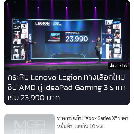
อัดแน่นไปด้วยขุมพลังการประมวลผลขั้นสูง อย่าง ตัวเลือกโมบา
ยล์โปรเซสเซอร์สูงสุด AMD Ryzen 7 4800 H-Series ที่มาคู่กับ
ตัวเลือกจีพียูสูงสุด NVIDIA GeForce RTX™ 2060
2,716
กระหึ่ม Lenovo Legion ทางเลือกใหม่
ชิป AMD คู่ IdeaPad Gaming 3 ราคา
เริ่ม 23,990 บาท
ทางการแล้ว! "Xbox Series X" ราคา
หมื่นห้า-เจอกัน 10 พ.ย.