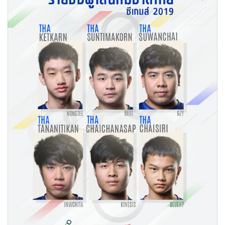
•
Good health & Well-being
•
Green Innovation & SD
•
Management & HR
•
MGR Live
•
Infographic
•
การเมือง
•
ท่องเที่ยว
•
กีฬา
•
ต่างประเทศ
•
Special Scoop
•
เศรษฐกิจ-ธุรกิจ
•
จีน
•
ชุมชน-คุณภาพชีวิต
•
อาชญากรรม
•
Motoring