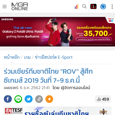
•
หน้าหลัก
•
ทันเหตุการณ์
•
ภาคใต้
•
ภูมิภาค
•
Online Section
หน้าหลัก
เกม
ข่าวอีสปอร์ต E-Sport
•
บันเทิง
•
ผู้จัดการรายวัน
ร่วมเชียร์ทีมชาติไทย "ROV" สู้ศึก
•
คอลัมนิสต์
ซีเกมส์ 2019 วันที่ 7-9 ธ.ค.นี้
•
ละคร
เผยแพร่:
6 ธ.ค. 2562 21:41
โดย: ผู้จัดการออนไลน์
•
CbizReview
459
•
Cyber BIZ
•
ผู้จัดกวน