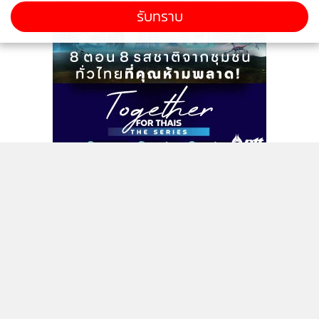
รับทราบ
การแข่งขันอีสปอร์ตเกม Arena of Valor (RoV) ในมหกรรมการ
แข่งขันกีฬาระดับนานาชาติ "ซีเกมส์ 2019" จะจัดขึ้นระหว่างวัน
ที่ 7-9 ธันวาคมนี้ สามารถร่วมส่งกำลังใจสู่การคว้าเหรียญบน
ติดตามข่าวสารผ่านทาง LINE
รายการอีสปอร์ตครั้งแรกของประเทศได้ ผ่านการถ่ายทอดสด
ทางเพจ
Garena RoV Thailand
ในวันที่ 7 ธันวาคม เวลา 8.30
น. วันที่ 8 ธันวาคม เวลา 14.15 น. และวันที่ 9 ธันวาคม เวลา
MGR Online Application
9.00 น.