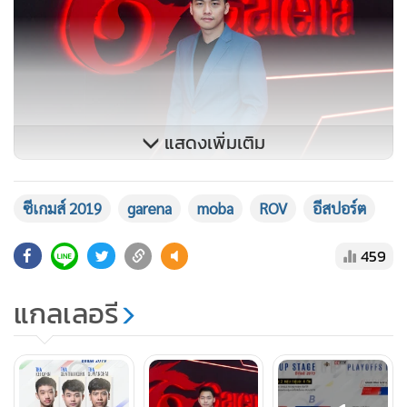
แสดงเพิ่มเติม
ซีเกมส์ 2019
garena
moba
ROV
อีสปอร์ต
นายกฤตย์ พัฒนเตชะ Head of Garena Online (Thailand)
459
Co., Ltd.
แกลเลอรี
กล่าวว่า “นอกจากการส่งมอบประสบการณ์เกมที่ดีที่สุดให้แก่ผู้
เล่นของเราทั่วประเทศแล้ว สิ่งที่เรามุ่งมั่นผลักดันให้เกิดอย่างเป็น
รูปธรรมควบคู่กันไปคือ การผลักดันวงการอีสปอร์ตของ
ประเทศไทยให้ก้าวไปสู่ระดับนานาชาติ เราจึงมุ่งมั่นผลักดันการ