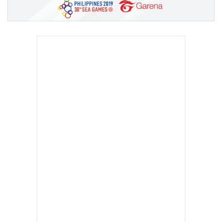
•
เกม
•
วิทยาศาสตร์
•
SMEs
•
หุ้น
•
อินโดจีน
•
กองทุนรวม
•
Celeb Online
•
Factcheck
•
ญี่ปุ่น
•
News1
•
Gotomanager