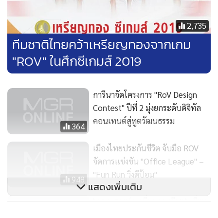
2,735
ทีมชาติไทยคว้าเหรียญทองจากเกม
"ROV" ในศึกซีเกมส์ 2019
“กลยุทธ์อีสปอร์ตบน RoV จึงได้ถูกจัดการแข่งขันออกเป็นหลาย
การีนาจัดโครงการ "RoV Design
ระดับตั้งแต่ระดับอาชีวะ มหาวิทยาลัย ภูมิภาค การแข่งขัน RoV
Contest" ปีที่ 2 มุ่งยกระดับดิจิทัล
คอนเทนต์สู่ทูตวัฒนธรรม
Pro League ซึ่งถือเป็นการแข่งขันโปรลีกรายการใหญ่ที่สุดใน
364
ประเทศ ไปจนถึงการแข่งขันระดับนานาชาติอย่าง Arena of
เมืองไทยประกันชีวิต จับมือ ROV
Valor International Championship (AIC) 2019 ที่เพิ่งจะเสร็จ
จัดการแข่งขัน "Office League" –
สิ้นไป AIC 2019 ยังนับเป็นการแข่งขันอีสปอร์ตเกม RoV มือถือ
"Fun Run วิ่งตีป้อม"
ที่ใหญ่ที่สุด โดยมีเงินรางวัลรวมกว่า 500,000 ดอลลาร์สหรัฐ การ
948
แสดงเพิ่มเติม
แข่งขันระดับต่างๆ เหล่านี้ถือเป็นเวทีสำคัญที่เปิดโอกาสให้กับ
"กระทรวงท่องเที่ยวและกีฬา" เยี่ยม
นักกีฬา RoV ทั้งระดับสมัครเล่น ได้มีโอกาสพัฒนาศักยภาพจน
ชมจุดบริการอาหารซีพี "บิ๊กต้อม"