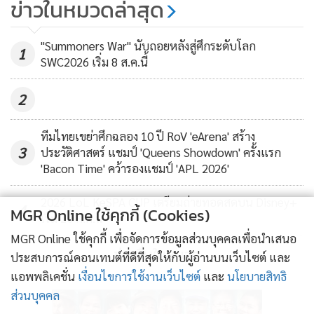
ข่าวในหมวดล่าสุด
สามารถก้าวไปสู่การเป็นนักกีฬาระดับอาชีพ ในฐานะที่การีนา
ปลื้มช่วยแก้ปัญหาการจัดอาหารของ
886
เป็นผู้เชี่ยวชาญด้านคอนเทนต์เกมยอดนิยม เราจึงได้นำ
เจ้าภาพ
ประสบการณ์ของการแข่งขันอีสปอร์ตระดับโลกมาพัฒนาการ
"Summoners War" นับถอยหลังสู่ศึกระดับโลก
1
SWC2026 เริ่ม 8 ส.ค.นี้
แข่งขันกีฬา RoV ให้มีความพิเศษยิ่งขึ้นในทุกระดับการแข่งขัน
สำหรับมหกรรมการแข่งขันกีฬาซีเกมส์ 2019 ซึ่งเป็นมหกรรม
2
กีฬาสุดยิ่งใหญ่ที่ผู้คนในภูมิภาคเอเชียตะวันออกเฉียงใต้ตั้งตารอ
และที่สำคัญ เป็นครั้งแรกของประวัติศาสตร์ที่มีการบรรจุกีฬาอีส
ทีมไทยเขย่าศึกฉลอง 10 ปี RoV 'eArena' สร้าง
ปอร์ตเป็นกีฬาชิงเหรียญจริงในครั้งนี้ จึงนับเป็นอีกหนึ่งบทพิสูจน์
3
ประวัติศาสตร์ แชมป์ 'Queens Showdown' ครั้งแรก
แห่งความมุ่งมั่นของการีนา ในการผลักดันให้วงการและนักกีฬา
'Bacon Time' คว้ารองแชมป์ 'APL 2026'
อีสปอร์ตของประเทศไทยได้ก้าวไปสู่ระดับนานาชาติ อีกทั้งผลัก
2026 LoL KeSPA CUP เตรียมถ่ายทอดสดบน Disney+
ดันให้อีสปอร์ตได้ก้าวเข้าสู่การเป็นกีฬาอาชีพอย่างเต็มรูปแบบ
4
MGR Online ใช้คุกกี้ (Cookies)
เริ่ม 20 ก.ค.นี้
อีกด้วย”
นายกฤตย์ กล่าวสรุป
MGR Online ใช้คุกกี้ เพื่อจัดการข้อมูลส่วนบุคคลเพื่อนำเสนอ
ข่าวอื่นในหมวด
ประสบการณ์คอนเทนต์ที่ดีที่สุดให้กับผู้อ่านบนเว็บไซต์ และ
แอพพลิเคชั่น
เงื่อนไขการใช้งานเว็บไซต์
และ
นโยบายสิทธิ
ส่วนบุคคล