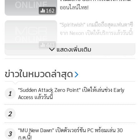
เคยมีมา ด้วยระบบจับสัตว์เลี้ยงมากกว่าร้อยชนิด ทั้งประเภทสู้
ออนไลน์ไทย!
162
และประเภทบิน เพื่อพัฒนาฝึกสอนให้กลายเป็นผู้ช่วยชั้นยอด
หรือพาหนะที่จะพาผู้เล่นโบยบินไปบนท้องฟ้าอันกว้างใหญ่ของ
"Spiritwish" เกมมือถือสุดแฟนตาซี
จาก Nexon เปิดให้บริการแล้ววันนี้!
โลก "Icarus Online"
443
แสดงเพิ่มเติม
เปลี่ยนแผน! ยูบิซอฟต์ โยกเกมใหม่
ทั้งหมด ย้ายไปลง Next-Gen
ข่าวในหมวดล่าสุด
521
"Sudden Attack Zero Point" เปิดให้เล่นช่วง Early
1
Access แล้ววันนี้
2
"MU New Dawn" เปิดตัวเวอร์ชัน PC พร้อมเล่น 30
3
ก.ค.นี้!