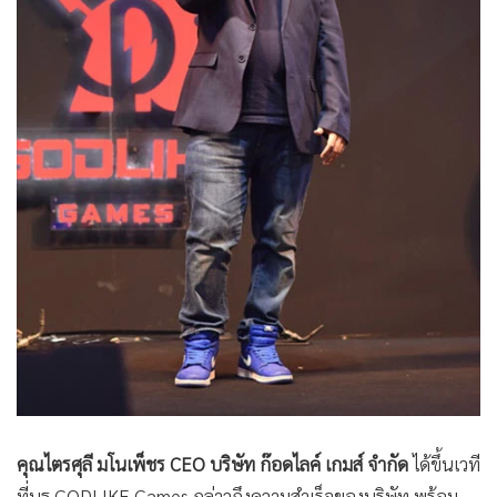
คุณไตรศุลี มโนเพ็ชร CEO บริษัท ก๊อดไลค์ เกมส์ จำกัด
ได้ขึ้นเวที
ที่บูธ GODLIKE Games กล่าวถึงความสำเร็จของบริษัท พร้อม