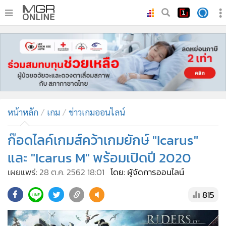
•
หน้าหลัก
•
ทันเหตุการณ์
•
ภาคใต้
•
ภูมิภาค
•
Online Section
หน้าหลัก
เกม
ข่าวเกมออนไลน์
•
บันเทิง
•
ผู้จัดการรายวัน
ก๊อดไลค์เกมส์คว้าเกมยักษ์ "Icarus"
•
คอลัมนิสต์
และ "Icarus M" พร้อมเปิดปี 2020
•
ละคร
เผยแพร่:
28 ต.ค. 2562 18:01
โดย: ผู้จัดการออนไลน์
•
CbizReview
815
•
Cyber BIZ
•
ผู้จัดกวน