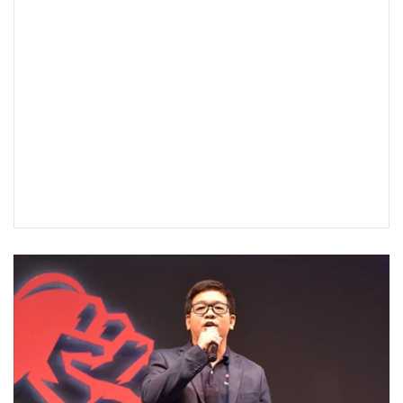
•
เกม
•
วิทยาศาสตร์
•
SMEs
•
หุ้น
•
อินโดจีน
•
กองทุนรวม
•
Celeb Online
•
Factcheck
•
ญี่ปุ่น
•
News1
•
Gotomanager