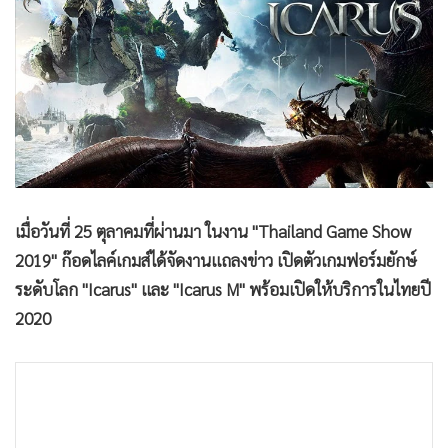
•
Good health & Well-being
•
Green Innovation & SD
•
Management & HR
•
MGR Live
•
Infographic
•
การเมือง
•
ท่องเที่ยว
•
กีฬา
เมื่อวันที่ 25 ตุลาคมที่ผ่านมา ในงาน "Thailand Game Show
•
ต่างประเทศ
2019" ก๊อดไลค์เกมส์ได้จัดงานแถลงข่าว เปิดตัวเกมฟอร์มยักษ์
•
Special Scoop
ระดับโลก "Icarus" และ "Icarus M" พร้อมเปิดให้บริการในไทยปี
•
เศรษฐกิจ-ธุรกิจ
2020
•
จีน
•
ชุมชน-คุณภาพชีวิต
•
อาชญากรรม
•
Motoring