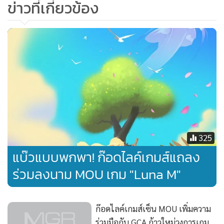
ข่าวที่เกี่ยวข้อง
325
แบ๊วแบบพกพา! ก๊อดไลค์เกมส์แถลง
Icarus Online
ร่วมลงนาม MOU เกม "Luna M"
หรือที่รู้จักในชื่อ "Riders of Icarus" เกมออนไลน์ MMORPG
ฟอร์มยักษ์จาก Wemade ภายใต้การดูแลของ Valofe ที่จะพาผู้
เล่นทะยานผจญภัยสู่ฟากฟ้าในบรรยากาศของโลกสุดแฟนตาซีที่
ก๊อดไลค์เกมส์เซ็น MOU เพิ่มความ
สวยงามตระการตา มุมมองการต่อสู้จะแตกต่างจากเกมอื่น ๆ ที่
ร่วมมือกับ GCA ก้าวใหม่วงการเกม