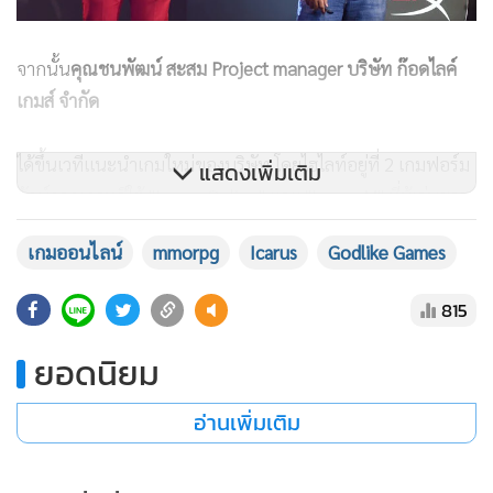
จากนั้น
คุณชนพัฒน์ สะสม Project manager บริษัท ก๊อดไลค์
เกมส์ จำกัด
ได้ขึ้นเวทีแนะนำเกมใหม่ของบริษัท โดยไฮไลท์อยู่ที่ 2 เกมฟอร์ม
แสดงเพิ่มเติม
ยักษ์จากเกาหลีใต้ "Icarus Online" และ "Icarus M" ที่ผู้เล่นชาว
ไทยทุกคนรอคอย โดยทั้ง 2 เกมจะพาผู้เล่นทะยานผจญภัยสู่ฟาก
เกมออนไลน์
mmorpg
Icarus
Godlike Games
ฟ้าไปกับพาหนะสุดเท่ ท่ามกลางบรรยากาศของโลกสุดแฟนตาซี
ที่สวยงามตระการตาจนทุกคนต้องตะลึง
815
ยอดนิยม
อ่านเพิ่มเติม