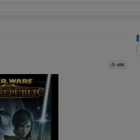
ี่ใช้
ine
้นสูง
488