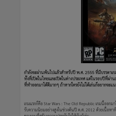
•
Management & HR
•
MGR Live
•
Infographic
•
การเมือง
•
ท่องเที่ยว
•
กีฬา
•
ต่างประเทศ
•
Special Scoop
•
เศรษฐกิจ-ธุรกิจ
•
จีน
•
ชุมชน-คุณภาพชีวิต
กำลังจะผ่านพ้นไปแล้วสำหรับปี พ.ศ. 2555 ที่มีบรรดาเ
•
อาชญากรรม
ทั้งที่เปิดในไทยและเปิดในต่างประเทศ แต่ในรอบปีที่ผ่าน
ที่ทำออกมาได้ดีมากๆ ถ้าหากใครยังไม่ได้เล่นก็อยากจะแนะ
•
Motoring
•
เกม
•
วิทยาศาสตร์
เกมแรกก็คือ Star Wars : The Old Republic เกมนี้ออกมาใ
•
SMEs
รับความนิยมอย่างสูงในช่วงต้นปี ค.ศ. 2012 ด้วยเนื้อหาท
•
หุ้น
ของเกมที่สร้างความประทับใจให้กับผู้เล่น