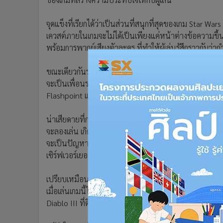
•
อินโดจีน
•
กองทุนรวม
จุดแข็งที่เรียกได้ว่าเป็นส่วนที่สนุกที่สุดของเกม Star Wa
•
Celeb Online
เควสต์ภายในเกมจะไม่ได้เป็นเพียงแค่หน้าต่างข้อความขึ
พร้อมการพากย์เสียงตัวละคร ที่ทำให้ผู้เล่นรู้สึกราวกับ
•
Factcheck
•
ญี่ปุ่น
ขณะเดียวกันระบบอื่นๆ ภายในเกมก็อยู่ในระดับที่สนุกและช่ว
•
News1
จะเป็นเพื่อนร่วมทางคอยช่วยเหลือผู้เล่น , ระบบ Space 
•
Gotomanager
Flashpoint และ Operation , การต่อสู้ระหว่างผู้เล่นใน
น่าเสียดายที่กระแสความนิยมของเกมและจำนวนผู้เล่นได้ล
จะลองเล่น เกิดความไม่แน่ใจขึ้นมา สงสัยว่าเกมนี้อาจจะไม่
จะเป็นปัญหาของเกมก็คือ ในช่วงแรกตัวเกมมีคอนเทนต์ใน
เซิร์ฟเวอร์เยอะเกินไปก็ยิ่งทำให้เกิดการกระจายตัวของผู้เล
เปรียบเหมือนการอ่านหนังสือ แม้จะเป็นหนังสือที่สนุกแต่
เมื่อเล่นเกมนี้ไปถึงคอนเทนต์ช่วง End Game ได้ซักระยะ
Diablo III ที่ดึงคนไปมากพอสมควร ทำให้สถานการณ์ในตอ