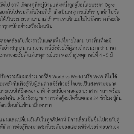
์ถัดไป อาทิ เกิดเหตุที่หมู่บ้านแห่งหนึ่งถูกจู่โจมโดยบรรดา Ogre
ถอยกลับไปรวมตัวกันใหม่ที่ถ้ำ เกิดเป็นเหตุการณ์ให้เราบุกเข้าไปขัด
ได้เป็นระยะเวลานาน แต่ถ้าหากเราเพิกเฉยไม่ไปขัดขวาง ก็จะเกิด
อาวุธหนักอย่างเครื่องโยนหิน
สอดคล้องกับเรื่องราวในแต่ละพื้นที่ภายในเกม บางพื้นที่จะมี
นได้อย่างสนุกสนาน นอกจากนี้ยังช่วยให้ผู้เล่นจำนวนมากสามารถ
เราอาจจะเริ่มตั้งแต่เหตุการณ์แรก พอเข้าสู่เหตุการณ์ที่ 4 - 5 มี
ได้รับความนิยมอย่างมากก็คือ World vs World หรือ WvW ที่ไม่ได้
วมพลังกันเพื่อสู้กับผู้เล่นต่างเซิร์ฟเวอร์ โดยจะเป็นสงครามขนาด
ร้างหลายแบบให้ยึดครอง อาทิ ค่ายเสบียง หอคอย ปราสาท ฯลฯ พร้อม
ยิงหิน เครื่องยิงธนู ฯลฯ การต่อสู้จะเกิดขึ้นตลอด 24 ชั่วโมง สู้กัน
 ผลัดเปลี่ยนกันเข้ามามีบทบาท
และเปลี่ยนอันดับในทุกสัปดาห์ มีการเลื่อนชั้นขึ้นไปเจอกับคู่
เพื่อให้เกิดการต่อสู้ที่เหมาะสมกับระดับของแต่ละเซิร์ฟเวอร์ ตอบสนอง