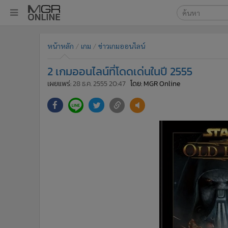
เลือกเครื่องมือท
•
หน้าหลัก
หน้าหลัก
เกม
ข่าวเกมออนไลน์
ค้นหา
•
ทันเหตุการณ์
Google
•
ภาคใต้
2 เกมออนไลน์ที่โดดเด่นในปี 2555
•
ภูมิภาค
MGR Onl
เผยแพร่:
28 ธ.ค. 2555 20:47
โดย: MGR Online
•
Online Section
ค้นหาขั
•
บันเทิง
•
ผู้จัดการรายวัน
•
คอลัมนิสต์
•
ละคร
•
CbizReview
•
Cyber BIZ
•
ผู้จัดกวน
•
Good health & Well-being
•
Green Innovation & SD