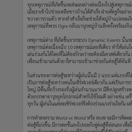
ทุกเหตุการณ์ที่เกิดขึ้นจะส่งผลอย่างต่อเนื่องไปสู่เหตุการณ
เมื่อเราเข้าไปช่วยเหลือชาวบ้านได้สำเร็จ ฝ่ายศัตรูก็จะล่า
ขวางการรวมตัว หากทำสำเร็จก็จะช่วยให้หมู่บ้านปลอดภัย
เหตุการณ์ที่พวก Ogre กลับมาบุกหมู่บ้านอีกครั้งพร้อมกับ
เหตุการณ์ต่าง ที่เกิดขึ้นจากระบบ Dynamic Events นั้นจะ
เหตุการณ์ต่อเนื่องนับ 10 เหตุการณ์เลยทีเดียว ทำให้เล่
เล่นร่วมกันได้โดยที่ไม่ต้องกังวลว่าจะต้องมีเควสต์เดียวกัน 
เพื่อนเข้ามาเล่นด้วย ก็สามารถเข้ามาช่วยกันต่อสู้ได้ทันที
ในส่วนของการต่อสู้ระหว่างผู้เล่นนั้นมี 2 แบบ แต่แบบที่
เป็นการต่อสู้ระหว่างคนในเซิร์ฟเวอร์เดียวกัน แต่เป็นการร
ใหญ่ มีพื้นที่กว้างรองรับผู้เล่นจำนวนมาก มีสิ่งปลูกส
ด้วยบรรดาอาวุธยุทโธปกรณ์สำหรับใช้โจมตี อย่างเช่น เครื่อง
ทุกวัน ผู้เล่นในแต่ละเซิร์ฟเวอร์จึงต้องร่วมแรงร่วมใจกัน
การทำสงคราม World vs World หรือ WvW จะมีการคิดคะแนน
ต่อสู้ที่เก่งขึ้น มีการตกชั้นลงไปเจอกับคู่ต่อสู้ที่อ่อนลง 
ความต้องการของผู้เล่นเกมที่นิยมการต่อสู้ได้เป็นอย่างดี