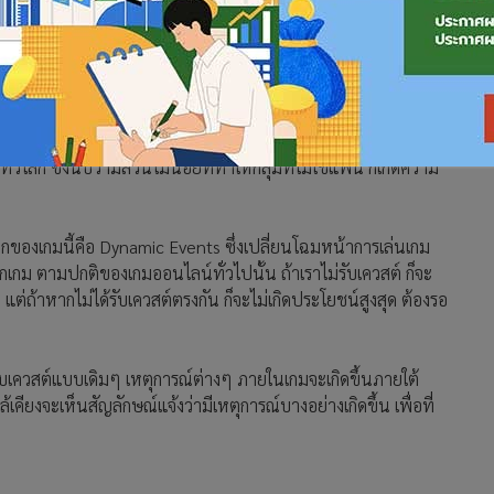
้ร้อนแรงอย่างเช่นเมื่อตอนต้นปีอีกแล้ว แต่ความยอดเยี่ยมของเกมก็
เนื่อง จนมีคอนเทนต์เพิ่มขึ้นมากกว่าเดิม ยิ่งไปกว่านั้นยังมีการ
่าสนใจเพิ่มขึ้น ผู้เขียนจึงอยากจะแนะนำผู้ที่ยังไม่เคยเล่นเกมนี้
2 ที่เริ่มให้บริการเมื่อช่วงปลายเดือนสิงหาคมที่ผ่านมา เกมนี้
วโลก ซึ่งนับว่ามีส่วนไม่น้อยที่ทำให้กลุ่มที่ไม่ใช่แฟน ก็เกิดความ
ากของเกมนี้คือ Dynamic Events ซึ่งเปลี่ยนโฉมหน้าการเล่นเกม
กเกม ตามปกติของเกมออนไลน์ทั่วไปนั้น ถ้าเราไม่รับเควสต์ ก็จะ
อน แต่ถ้าหากไม่ได้รับเควสต์ตรงกัน ก็จะไม่เกิดประโยชน์สูงสุด ต้องรอ
ับเควสต์แบบเดิมๆ เหตุการณ์ต่างๆ ภายในเกมจะเกิดขึ้นภายใต้
้เคียงจะเห็นสัญลักษณ์แจ้งว่ามีเหตุการณ์บางอย่างเกิดขึ้น เพื่อที่