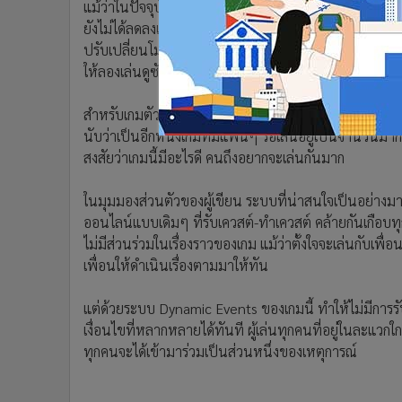
แม้ว่าในปัจจุบัน Star Wars : The Old Republic จะไม่ได
ยังไม่ได้ลดลงแม้แต่น้อย แถมมีการปรับปรุงเนื้อหาอย่างต่อ
ปรับเปลี่ยนโมเดลธุรกิจเป็นแบบเล่นฟรี ทำให้ตัวเกมมีความน
ให้ลองเล่นดูซักครั้ง รับประกันว่าสนุกแน่นอน
สำหรับเกมตัวถัดมาที่อยากจะแนะนำให้เล่นก็คือ Guild Wars 
นับว่าเป็นอีกหนึ่งเกมที่มีแฟนๆ รอเล่นอยู่เป็นจำนวนมากทั่
สงสัยว่าเกมนี้มีอะไรดี คนถึงอยากจะเล่นกันมาก
ในมุมมองส่วนตัวของผู้เขียน ระบบที่น่าสนใจเป็นอย่างม
ออนไลน์แบบเดิมๆ ที่รับเควสต์-ทำเควสต์ คล้ายกันเกือบทุ
ไม่มีส่วนร่วมในเรื่องราวของเกม แม้ว่าตั้งใจจะเล่นกับเพื่
เพื่อนให้ดำเนินเรื่องตามมาให้ทัน
แต่ด้วยระบบ Dynamic Events ของเกมนี้ ทำให้ไม่มีการร
เงื่อนไขที่หลากหลายได้ทันที ผู้เล่นทุกคนที่อยู่ในละแวกใกล
ทุกคนจะได้เข้ามาร่วมเป็นส่วนหนึ่งของเหตุการณ์