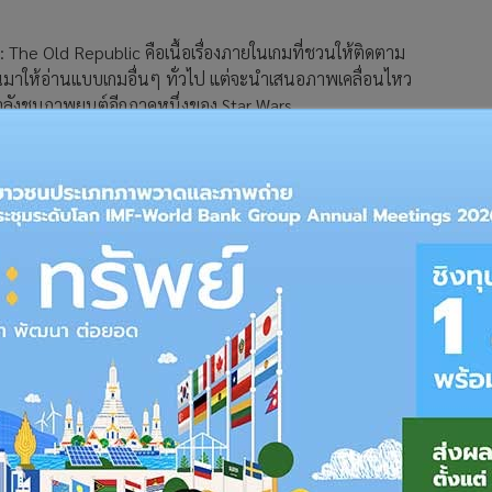
rs : The Old Republic คือเนื้อเรื่องภายในเกมที่ชวนให้ติดตาม
้นมาให้อ่านแบบเกมอื่นๆ ทั่วไป แต่จะนำเสนอภาพเคลื่อนไหว
ว่ากำลังชมภาพยนต์อีกภาคหนึ่งของ Star Wars
ยเติมเต็มเรื่องราวให้สมบูรณ์มากยิ่งขึ้น อาทิ ระบบ Crew Skill ที่
Combat ที่เป็นการต่อสู้ด้วยยานอวกาศ , การผจญภัยในภารกิจ
 Warzone
ดลงเรื่อยๆ ในช่วงกลางปีที่ผ่านมา จนอาจทำให้บางคนที่เคยคิด
สนุก ตรงจุดนี้ผู้เขียนอยากจะอธิบายในมุมมองส่วนตัวว่า สิ่งที่น่า
ส่วนที่เป็น End Game น้อยเกินไป ประกอบกับการที่มีจำนวน
่น จนดูเหมือนว่าแต่ละเซิร์ฟเวอร์ไม่ค่อยมีคน
ถ้ามีเนื้อหาน้อยก็คงจะอ่านจบได้ในเวลาไม่นานนัก ฉันใดก็ฉันนั้น
ก็จะเกิดความรู้สึกว่า "ไม่มีอะไรทำ" ประจวบเหมาะกับการมาของเกม
นนั้นดูจะเป็นฝันร้ายของไบโอแวร์ผู้พัฒนาเกมเลยทีเดียว